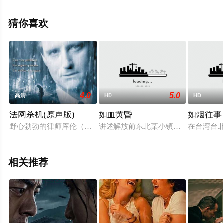
信息可移步至豆瓣电影、电视猫或剧情网等平台了解。
猜你喜欢
4.0
5.0
高清
HD
HD
法网杀机(原声版)
如血黄昏
如烟往事
野心勃勃的律师库伦（比尔普曼）即将成为联邦法官，却不智地在
讲述解放前东北某小镇里，黄公馆受
在台湾台
相关推荐