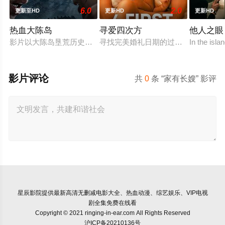
6.0
2.0
更新至HD
更新HD
更新HD
热血大陈岛
寻爱四次方
他人之眼
影片以大陈岛垦荒历史为创作底色，在尊重历史真实性的前提下，
寻找完美婚礼日期的过程，扎拉经历
In the isl
影片评论
共
0
条 “家有长嫂” 影评
星辰影院
提供最新高清无删减电影大全、热血动漫、综艺娱乐、VIP电视
剧全集免费在线看
Copyright © 2021 ringing-in-ear.com All Rights Reserved
沪ICP备20210136号