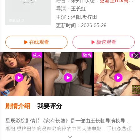
语言：
未知
状态：
更新至HD/高清
-
导演：
王长虹
主演：
潘阳,樊梓田
更新至HD
更新时间：
2026-05-29
在线观看
极速观看


剧情介绍
我要评分
星辰影院剧情片《家有长嫂》是一部由王长虹导演执导，
潘阳,樊梓田等演员精彩演绎的中国大陆电影，手机免费观
看高清未删减完整版电影大全就上星辰电影网，更多相关
