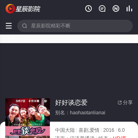






好好谈恋爱
分享

别名：haohaotanlianai
中国大陆
喜剧,爱情
2016
6.0