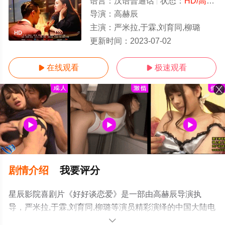
语言：
汉语普通话
状态：
HD/高清
-
导演：
高赫辰
主演：
严米拉,于霖,刘育同,柳璐
HD
更新时间：
2023-07-02
在线观看
极速观看


剧情介绍
我要评分
星辰影院喜剧片《好好谈恋爱》是一部由高赫辰导演执
导，严米拉,于霖,刘育同,柳璐等演员精彩演绎的中国大陆电
影，手机免费观看高清未删减完整版电影大全就上星辰电
