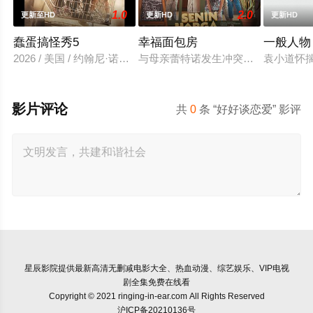
1.0
2.0
更新至HD
更新HD
更新HD
蠢蛋搞怪秀5
幸福面包房
一般人物
2026 / 美国 / 约翰尼·诺克斯维尔,班姆·玛吉瑞,戴夫·英格兰,普雷斯顿·莱
与母亲蕾特诺发生冲突后，穆蒂亚离
袁小道怀
影片评论
共
0
条 “好好谈恋爱” 影评
星辰影院
提供最新高清无删减电影大全、热血动漫、综艺娱乐、VIP电视
剧全集免费在线看
Copyright © 2021 ringing-in-ear.com All Rights Reserved
沪ICP备20210136号