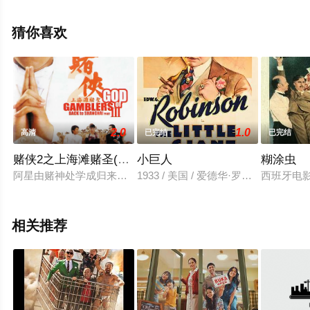
影网，更多相关信息可移步至豆瓣电影、电视猫或剧情网
等平台了解。
猜你喜欢
2.0
1.0
高清
已完结
已完结
赌侠2之上海滩赌圣(粤语版)
小巨人
糊涂虫
阿星由赌神处学成归来，恰逢不甘心失败的大军集合中南海五大高
1933 / 美国 / 爱德华·罗宾逊,玛丽·
西班牙电
相关推荐