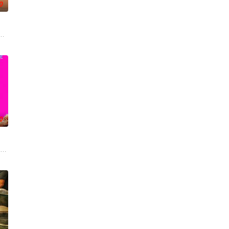
0
所體會的
来，雅斯敏的约会对象是乌塔玛，博沃食品公司的继承人，名声
Dead a
翊歌 饰），为利益化身“深情画家”，步步为营接近倔强女医生李梦（李萌萌 
0
能犯了谋杀罪。这部影片巧
合体，前提是他们得克服接踵而来的重重难关。
hung Hong)
oper Hoffman 饰）在著名艺术家艾丽卡·特蕾西（奥利维亚·王尔德 Olivia W