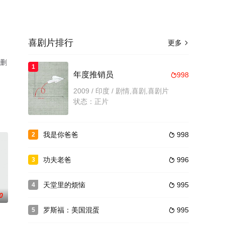
喜剧片排行
更多

未删
1
年度推销员
998

2009 / 印度 / 剧情,喜剧,喜剧片
状态：正片
我是你爸爸
998
2

功夫老爸
996
3

天堂里的烦恼
995
4

0
罗斯福：美国混蛋
995
5
