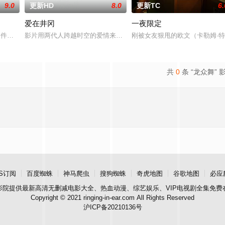
9.0
更新HD
8.0
更新TC
6.
爱在井冈
一夜限定
观的必要性，鞭挞了追金，虚荣等错误的观念，让人在捧腹之余感受到人性人情
”零件遗落盲女薛薇薇家中，为了找回丢失的东西，宏光无意中伪装成车王与薇薇
影片用两代人跨越时空的爱情来演绎吉安老区人民的创业故事、幸福
刚被女友狠甩的欧文（卡勒姆·
共
0
条 “龙众舞” 
S订阅
百度蜘蛛
神马爬虫
搜狗蜘蛛
奇虎地图
谷歌地图
必应
影院
提供最新高清无删减电影大全、热血动漫、综艺娱乐、VIP电视剧全集免费
Copyright © 2021 ringing-in-ear.com All Rights Reserved
沪ICP备20210136号