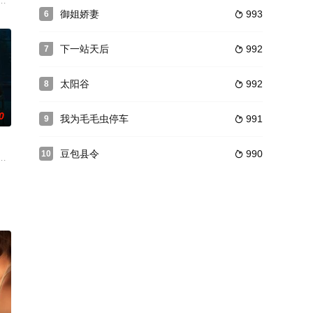
生的梁以心和校长达成某种
立深厚友谊，进而打破两大族群间的隔阂，携手寻求和
好朋友。他们虽然同住一个屋檐下，性格却迥然不同。生活里喜欢着风格不同的异性对象，
过现实的童话故事，吓坏孩子们；贝阿特丽齐，患有突发性睡症，总是记录下
御姐娇妻
993
6

下一站天后
992
7

太阳谷
992
8

0
我为毛毛虫停车
991
9

豆包县令
990
10

持着开放的态度，可
单亲妈妈（金喜善饰）之间的爱情故事。
克。