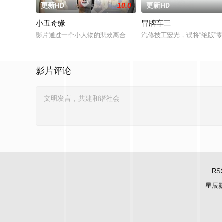
更新HD
10.0
更新HD
小丑奇缘
冒牌车王
影片通过一个小人物的悲欢离合，宣扬了树立正确的恋爱观生活
汽修技工宏光，误将“绝版
影片评论
RS
星辰