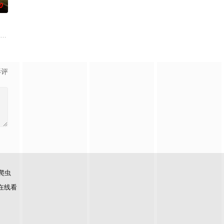
0
之美。
进行交往，一场错位的爱情故事由此展开。
故事、追梦故事。脱贫不松劲，致富再出发。虽然父亲曾在家乡遭到爱情事业的
特纳 饰）和满怀浪漫情怀和希望的艾莉（莫妮卡·巴巴罗 饰）或许是这座城市
影评
爬虫
在线看