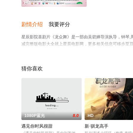
HD
剧情介绍
我要评分
星辰影院喜剧片《龙众舞》是一部由吴碧婵导演执导，钟琴,
减完整版电影大全就上星辰电影网，更多相关信息可移步至
猜你喜欢
1080P蓝光
8.0
HD
遇见你时风很甜
新·驯龙高手