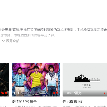
周崇庆,彭耀顺,王禄江等演员精彩演绎的新加坡电影，手机免费观看高清
豆瓣电影、电视猫或剧情网等平台了解。
展开全部

10.0
HD
8.0
1080P蓝光
1.
爱情的尸检报告
你记得我吗?