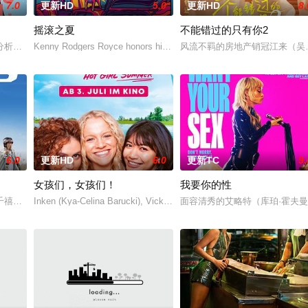
7.0
更新HD
5.0
更新HD
8.
摇滚之夏
不能错过的只有你2
的愛情面面觀，其中「Truth orDare」大膽遊戲更表達時下年青人對於感情
分析师，如今陷入财务困境，她答应为挚友雅斯敏牵线搭桥，为她安排相亲。原
Kenny Rodgers Royce honors his late mother's legacy by following 
风流不羁的房地产销冠江来（吴
6.0
更新HD
6.0
更新TC
9.
女孩们，女孩们！
我要你的性
家和他的电影教授搭档陷入了一场真实的谜案之中。他们开始怀疑他们的邻居可
千禧年初期当红的韩国流行三人团体。如今，三人为了一场仅有一次的演出再度
Inken (Kya-Celina Barucki), Vicky (Julia Novohradsky) und Lena (N
面容清秀的艾略特（库珀·霍夫曼 Co