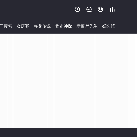




门搜索
女房客
寻龙传说
暴走神探
新僵尸先生
妖医馆