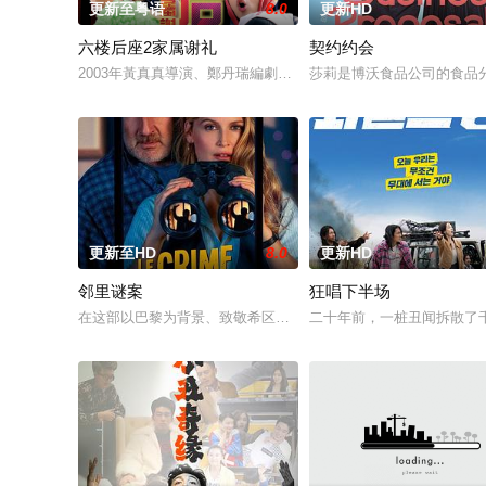
更新至粤语
8.0
更新HD
六楼后座2家属谢礼
契约约会
2003年黃真真導演、鄭丹瑞編劇的喜劇《六樓后座》拍出香港新一代
莎莉是博沃食品公司的食品
更新至HD
8.0
更新HD
邻里谜案
狂唱下半场
在这部以巴黎为背景、致敬希区柯克的影片中，一位犯罪小说作
二十年前，一桩丑闻拆散了