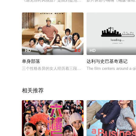
《遇见你时风很甜》是由刘盈池指导，陈芊桦，刘博，李是侥，
影片讲述小嗝嗝（梅森·泰晤
HD
8.0
HD
单身部落
达利与史巴基奇遇记
三个性格各异的女人经历着三段不同的人生。一个性格豪放、一个曾
The film centers around a gi
相关推荐