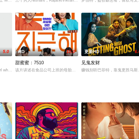
潘悦领衔主演。该片是一部幽默励志的青春题材影片，主要讲述了作为体育特长
士 Mason Thames 饰）偶然间遭遇传说中的夜煞没牙仔，并由此与之建
三个男人Nishant，Rajat和Vikrant是三个合租住在一起的
罗伯特，盗窃癖患者，喜欢写太
5.0
HD
10.0
更新HD
6.
甜蜜蜜：7510
见鬼发财
经保守、一个似乎永远也长不大也不想长大。Vivian（谷祖琳 饰）对性秉
rl who inherits a miniature horse that develops
该片讲述在食品公司上班的母胎单身研究员（刘海镇饰）和带孩子的
赚钱别听巴菲特，靠鬼更胜马斯