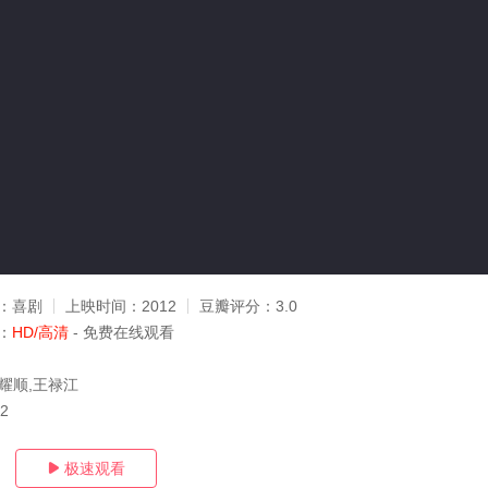
：
喜剧
上映时间：
2012
豆瓣评分：
3.0
：
HD/高清
- 免费在线观看
彭耀顺,王禄江
02
极速观看
