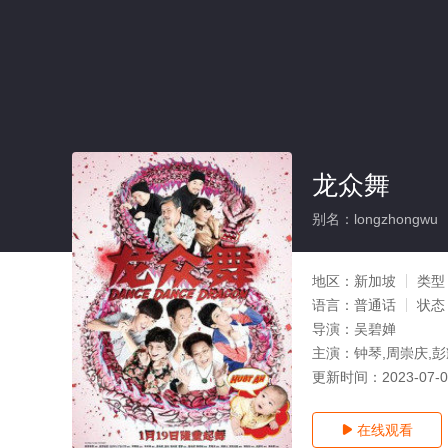
龙众舞
别名：longzhongwu
地区：
新加坡
类型
语言：
普通话
状态
导演：
吴碧婵
主演：
钟琴,周崇庆,
更新时间：
2023-07-
在线观看
