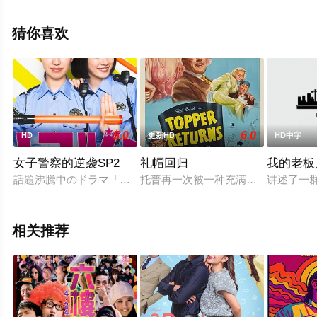
减完整版电影大全就上星辰电影网，更多相关信息可移步
至豆瓣电影、电视猫或剧情网等平台了解。
猜你喜欢
5.0
6.0
HD
更新HD
HD中字
女子警察的逆袭SP2
礼帽回归
我的老板
話題沸騰中のドラマ「ハコゾメ」怒涛の後半戦に向けた「特別編
托普再一次被一种充满乐趣的精神所折磨
讲述了一
相关推荐