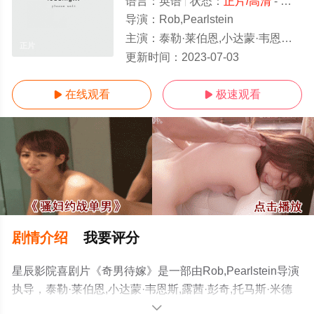
语言：
英语
状态：
正片/高清
- 免费在线观看
导演：
Rob,Pearlstein
主演：
泰勒·莱伯恩,小达蒙·韦恩斯,露茜·彭奇,托马斯·米德蒂奇
正片
更新时间：
2023-07-03
在线观看
极速观看


剧情介绍
我要评分
星辰影院喜剧片《奇男待嫁》是一部由Rob,Pearlstein导演
执导，泰勒·莱伯恩,小达蒙·韦恩斯,露茜·彭奇,托马斯·米德
蒂奇等演员精彩演绎的美国电影，手机免费观看高清未删
