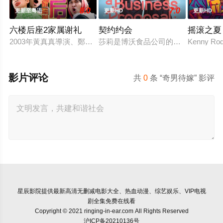
8.0
7.0
更新至粤语
更新HD
更新HD
六楼后座2家属谢礼
契约约会
摇滚之夏
2003年黃真真導演、鄭丹瑞編劇的喜劇《六樓后座》拍出香港新一代
莎莉是博沃食品公司的食品分析师，
Kenny Rodg
影片评论
共
0
条 “奇男待嫁” 影评
星辰影院
提供最新高清无删减电影大全、热血动漫、综艺娱乐、VIP电视
剧全集免费在线看
Copyright © 2021 ringing-in-ear.com All Rights Reserved
沪ICP备20210136号