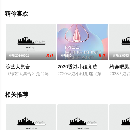
更多相关信息可移步至豆瓣综艺、电视猫或剧情网等平台
了解。
猜你喜欢
8.0
9.0
更新20260802
更新HD
更新至05期
综艺大集合
2020香港小姐竞选
约会吧男
《综艺大集合》是台湾的综艺节目，于2001年11月11日在民
2020香港小姐竞选（第48届）是电视广
2023 / 
相关推荐