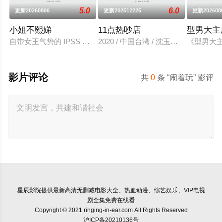
5.0
6.0
更新20260806
更新202512225
更新202608
小姐不熙娣
11点热吵店
型男大主
自带女王气势的 IPSS 的女王小Ｓ，睽违六年强势回归！以女
2020 / 中国台湾 / 沈玉琳,殷悦
《型男大
影片评论
共
0
条 “闹着玩” 影评
星辰影院
提供最新高清无删减电影大全、热血动漫、综艺娱乐、VIP电视
剧全集免费在线看
Copyright © 2021 ringing-in-ear.com All Rights Reserved
沪ICP备20210136号