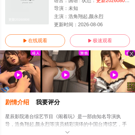
语言：
国语
状态：
更新20260806
-
导演：
未知
主演：
浩角翔起,颜永烈
更新20260806
更新时间：
2026-08-06
在线观看
极速观看


剧情介绍
我要评分
星辰影院港台综艺节目《闹着玩》是一部由知名导演执
导，浩角翔起,颜永烈等演员精彩演绎的中国台湾综艺，手
机免费观看高清未删减完整版综艺全集就上星辰电影网，
