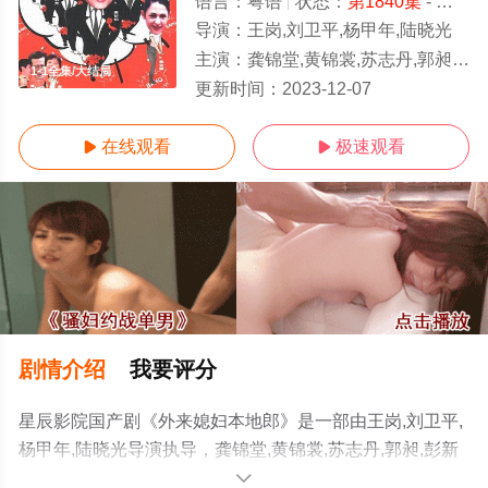
语言：
粤语
状态：
第1840集
- 免费在线观看
导演：
王岗,刘卫平,杨甲年,陆晓光
主演：
龚锦堂,黄锦裳,苏志丹,郭昶,彭新智,徐若琪,丁玲,虎艳芬,钱莹,郝莲露,李俊毅
1-1全集/大结局
更新时间：
2023-12-07
在线观看
极速观看


剧情介绍
我要评分
星辰影院国产剧《外来媳妇本地郎》是一部由王岗,刘卫平,
杨甲年,陆晓光导演执导，龚锦堂,黄锦裳,苏志丹,郭昶,彭新
智,徐若琪,丁玲,虎艳芬,钱莹,郝莲露,李俊毅,张纹博,何文茵,
