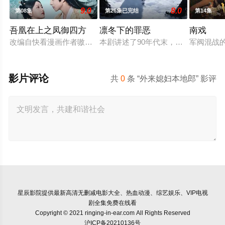
9.0
8.0
第08集
第26集已完结
第14集
吾凰在上之凤御四方
凛冬下的罪恶
南戏
改编自快看漫画作者嗷小泽的独家连载漫画《吾凰在上》。
本剧讲述了90年代末，怒河市刑侦支
军阀混战
影片评论
共
0
条 “外来媳妇本地郎” 影评
星辰影院
提供最新高清无删减电影大全、热血动漫、综艺娱乐、VIP电视
剧全集免费在线看
Copyright © 2021 ringing-in-ear.com All Rights Reserved
沪ICP备20210136号