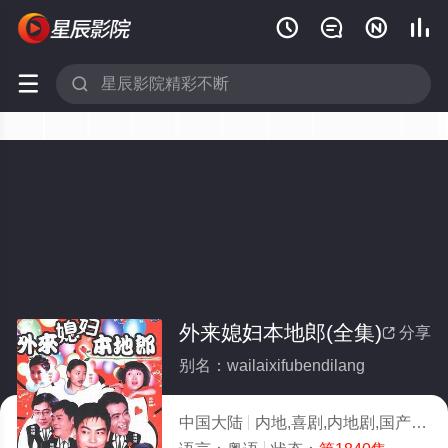






外来媳妇本地郎(全集)
分享

别名：wailaixifubendilang
中国大陆
内地,喜剧,内地剧,国产
20