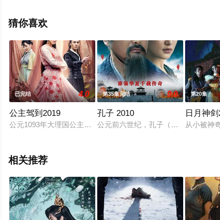
王辰,谢恩,毛琳,林星云,卢海潮,卢秋萍,马小倩,陈坚雄,黄俊
英,舒力生,吴苏妹,张和平,邝祖乐,刘涛,周小镔,黄慧颐,潘结
猜你喜欢
等演员精彩演绎的中国大陆电视剧，大结局剧情已揭晓（1-
1全集），手机免费观看高清未删减完整版电视剧全集就上
星辰电影网，更多相关信息可移步至豆瓣电视剧、电视猫
或剧情网等平台了解。
4.0
9.0
已完结
第35集完结
第20集
公主驾到2019
孔子 2010
日月神剑
公元1093年大理国公主段芯瑶寝殿凤玥阁的一场无名大火开始
公元前六世纪，孔子（周润发 饰）受
从小被神
相关推荐