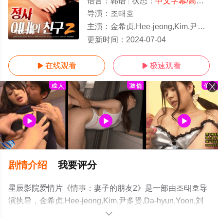
语言：
韩语
状态：
中文字幕/高清
- 
导演：
조태호
主演：
金希贞,Hee-jeong,Kim,尹多贤,Da-hyun,Yoon,刘雪英,S
中文字幕
更新时间：
2024-07-04
在线观看
极速观看


剧情介绍
我要评分
星辰影院爱情片《情事：妻子的朋友2》是一部由조태호导
演执导，金希贞,Hee-jeong,Kim,尹多贤,Da-hyun,Yoon,刘
雪英,Sul-young,Yoo等演员精彩演绎的韩国电影，手机免费
