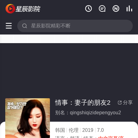






情事：妻子的朋友2
分享

别名：qingshiqizidepengyou2
韩国
伦理
2019
7.0