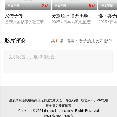
2.0
9.0
中文字幕
中文字幕
中文字幕
父传子传
分拣垃圾 意外出轨性爱
部下妻子
父亲从监狱膜的强度释放，并在六年内回国包含的故事单独jinaede
2025 / 日本 / 舞原圣,葵悠太
2025 /
影片评论
共
0
条 “情事：妻子的朋友2” 影评
星辰影院
提供最新高清无删减电影大全、热血动漫、综艺娱乐、VIP电视
剧全集免费在线看
Copyright © 2021 ringing-in-ear.com All Rights Reserved
沪ICP备20210136号