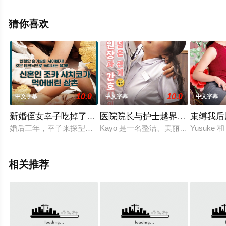
观看高清未删减完整版电影大全就上星辰电影网，更多相
关信息可移步至豆瓣电影、电视猫或剧情网等平台了解。
猜你喜欢
10.0
10.0
中文字幕
中文字幕
中文字幕
新婚侄女幸子吃掉了叔叔
医院院长与护士越界关系
束缚我后
婚后三年，幸子来探望叔叔。一直喜欢叔叔这个男人的 Sachi
Kayo 是一名整洁、美丽、已婚的
Yusuk
相关推荐