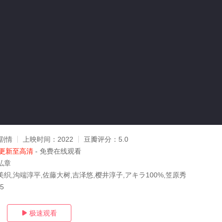
剧情
上映时间：
2022
豆瓣评分：
5.0
更新至高清
- 免费在线观看
弘章
织,沟端淳平,佐藤大树,吉泽悠,樱井淳子,アキラ100%,笠原秀
25
极速观看
