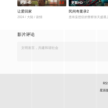
更新HD
3.0
更新HD
让爱回家
民间奇案录2
2024 / 大陆 / 剧情
患有妄想症的警察张天盛遇上
影片评论
RS
星辰