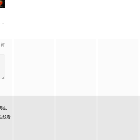
0
一连串妖异事件，张天盛虽被种种诡怪幻象阻碍，却坚信这是
牵引出“婴胎报仇”，“娘娘索命”等一连串妖异事件，张天盛虽被种种诡怪幻象
drama set against the backdrop of a fading a
影评
爬虫
在线看