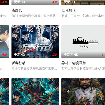
3.0
更新HD
3.0
更新HD
6.
猎虎贰
走马观花
以年轻化、科技化的光影语言活化红色记忆，生动诠释了“艰苦创业、奋发图强
althy Marquis, Elena's arrival marks the beg
2004 年深秋西北草原，假交警截停铜矿押运车，炸药破箱、两命
新波，丁大宁，郭华，程一木他
4.0
更新HD
1.0
更新至HD
1.
斩毒行动
异林：秘境寻踪
到大城市寻找自己的一处立足之地。在这样一个充满快节奏、充满利益的城市，
入生活的冲绳。与母亲朱音、妹妹舞一起生活的照屋踊，憧憬舞蹈学校的丽莎，
云海市禁毒支队获悉东南亚毒王廖爷将携600余公斤毒品来云交易，
西南边陲的异林流传着“山神之