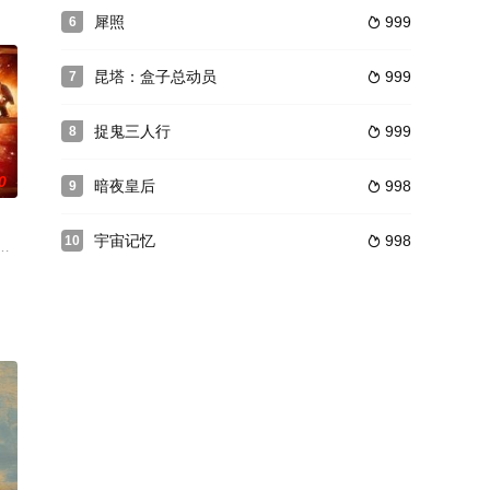
独自趴在窗口守望长夜，却无意中见到一个身形巨
犀照
999
6

 yet tha
ife as the Master's plans hurtle out o
昆塔：盒子总动员
999
7

捉鬼三人行
999
8

0
暗夜皇后
998
9

宇宙记忆
998
10

阿里安娜·扎克 饰）发现女儿萨默（艾娃·洛克里尔 饰）失踪后，一切变得不
然是泰坦尼克号。原来一家外星旅游公司仿照泰坦尼克号制造了一艘巨大的泰