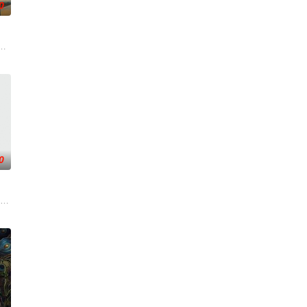
0
、无私奉献、开拓创新”
陨灭，悍匪携枪遁入茫茫戈壁。刑警杨志刚凭现场足迹与痕迹精准锁凶，追凶途中
们毕业于同一所大学。他们和很多年轻人一样，自以为是，敏感错弱，没有被认
0
子风十分迷茫，机缘巧合下
开始了舞蹈生涯。朱音为了支撑家数在酒吧工作，不擅长与人打
火速成立“斩毒行动”专案组，借调警员安迪参战。首轮毒贩阿泰交易败露被廖爷
眼”的恐怖传说，生物系学生苏瑶与同学进山科考，却因遭遇飓风来袭而失联。