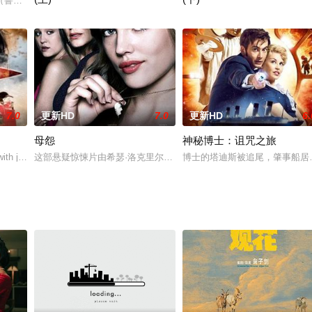
eature Pea
比·巴恩希尔 Ruby Barnhill 饰）总是闷闷不乐。某天的凌晨三点，她
The Ood have given a warning to The Doctor. The Master is returning
The Doctor faces the end of his l
7.0
更新HD
7.0
更新HD
6.
母怨
神秘博士：诅咒之旅
rctic base,
th jewel thief Lady Christina takes a turn for
这部悬疑惊悚片由希瑟·洛克里尔的女儿艾娃·洛克里尔主演。当莉安（
博士的塔迪斯被追尾，肇事船居