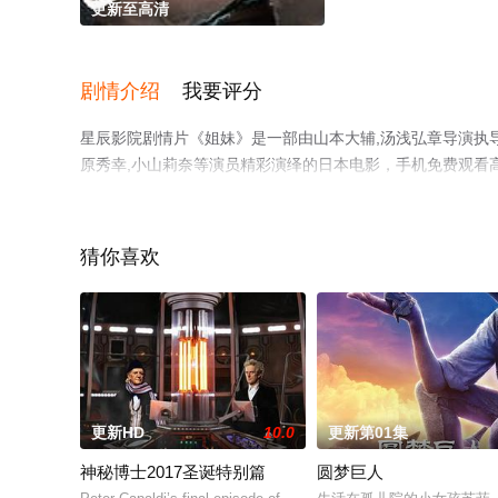
更新至高清
剧情介绍
我要评分
星辰影院剧情片《姐妹》是一部由山本大辅,汤浅弘章导演执导，山
原秀幸,小山莉奈等演员精彩演绎的日本电影，手机免费观看
影、电视猫或剧情网等平台了解。
猜你喜欢
更新HD
10.0
更新第01集
神秘博士2017圣诞特别篇
圆梦巨人