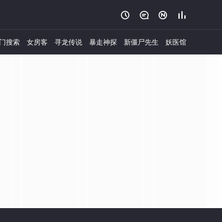




门搜索
女房客
寻龙传说
暴走神探
新僵尸先生
妖医馆