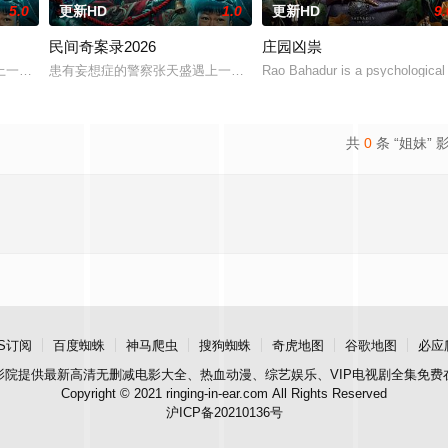
5.0
更新HD
1.0
更新HD
9.
民间奇案录2026
庄园凶祟
一起离奇的神像杀人事件，勘案过程中，牵引出“婴胎报仇”，“娘娘索命”等
患有妄想症的警察张天盛遇上一起离奇的神像杀人事件，勘案过程中，
Rao Bahadur is a psychological 
共
0
条 “姐妹” 
S订阅
百度蜘蛛
神马爬虫
搜狗蜘蛛
奇虎地图
谷歌地图
必应
影院
提供最新高清无删减电影大全、热血动漫、综艺娱乐、VIP电视剧全集免费
Copyright © 2021 ringing-in-ear.com All Rights Reserved
沪ICP备20210136号