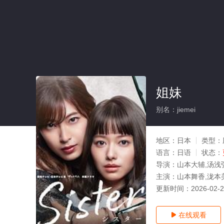
姐妹
别名：jiemei
地区：
日本
类型：
语言：
日语
状态：
导演：
山本大辅,汤浅
主演：
山本舞香,泷本美
更新时间：
2026-02-
在线观看
