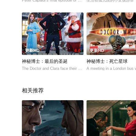
Peter Capaldi’s final episode of Doctor Who this Christmas will f
生活在孤儿院的小女孩苏菲（鲁
更新HD
6.0
更新HD
神秘博士：最后的圣诞
神秘博士：死亡星球
The Doctor and Clara face their Last Christmas. Trapped on an A
A meeting in a London bus wi
相关推荐