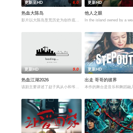
更新至HD
6.0
更新HD
热血大陈岛
他人之眼
影片以大陈岛垦荒历史为创作底色，在尊重历史真实性的前提下，
In the island owned by a we
更新HD
9.0
更新HD
热血江湖2026
出走 哥哥的彼界
该剧主要讲述了赵子风从小和爷爷在乡下习武，长大后从乡野来
本作的舞台是音乐和舞蹈融