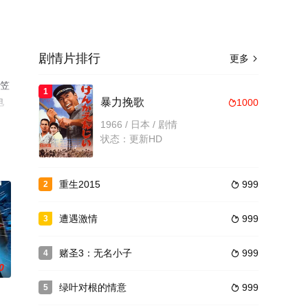
剧情片排行
更多

,笠
1
电
暴力挽歌
1000

1966 / 日本 / 剧情
状态：更新HD
重生2015
999
2

遭遇激情
999
3

赌圣3：无名小子
999
4

0
绿叶对根的情意
999
5
