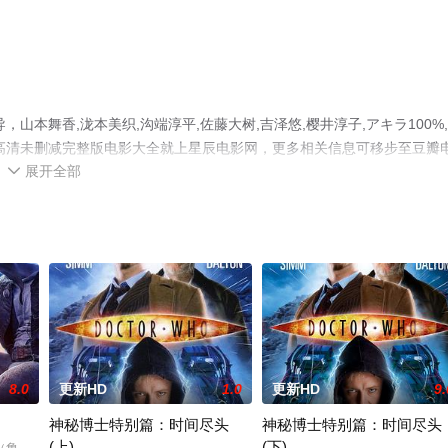
本舞香,泷本美织,沟端淳平,佐藤大树,吉泽悠,樱井淳子,アキラ100%
高清未删减完整版电影大全就上星辰电影网，更多相关信息可移步至豆瓣
展开全部

8.0
更新HD
1.0
更新HD
9.
神秘博士特别篇：时间尽头
神秘博士特别篇：时间尽头
(上)
(下)