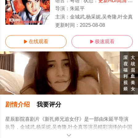
语言：
粤语
状态：
更新HD/高清
- 免费在线观看
导演：
朱延平
主演：
金城武,杨采妮,吴奇隆,叶全真
更新HD
更新时间：
2025-08-08
在线观看
极速观看


剧情介绍
我要评分
星辰影院喜剧片《新扎师兄追女仔》是一部由朱延平导演
执导，金城武,杨采妮,吴奇隆,叶全真等演员精彩演绎的中国
香港,中国台湾电影，手机免费观看高清未删减完整版电影
