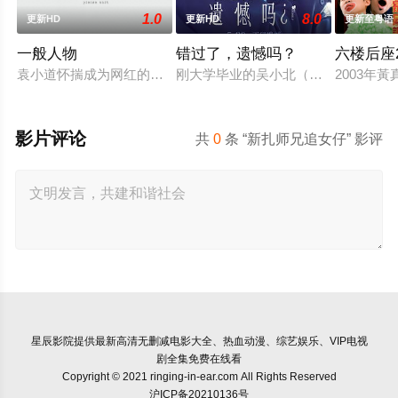
1.0
8.0
更新HD
更新HD
更新至粤语
一般人物
错过了，遗憾吗？
六楼后座
袁小道怀揣成为网红的梦想创作短视频，并与周小乙等人组建了“
刚大学毕业的吴小北（庄达菲 饰）被
2003年
影片评论
共
0
条 “新扎师兄追女仔” 影评
星辰影院
提供最新高清无删减电影大全、热血动漫、综艺娱乐、VIP电视
剧全集免费在线看
Copyright © 2021 ringing-in-ear.com All Rights Reserved
沪ICP备20210136号