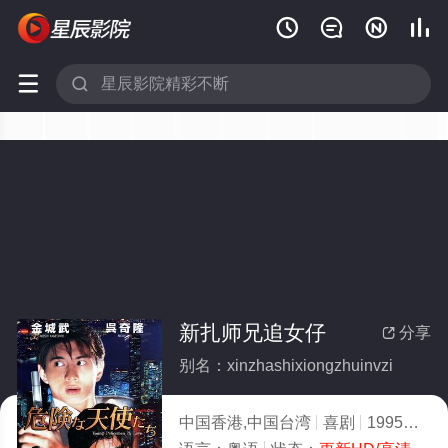






新扎师兄追女仔
分享

别名：xinzhashixiongzhuinvzi
中国香港,中国台湾
喜剧
1995
10.0