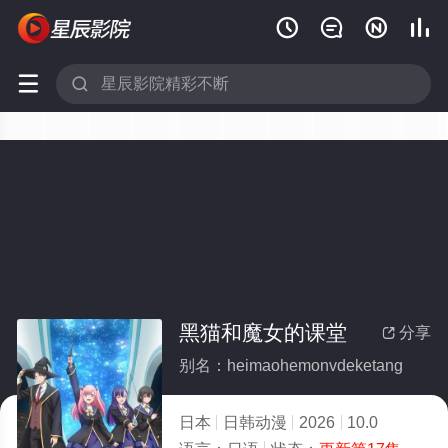






黑猫和魔女的课堂
分享

别名：heimaohemonvdeketang
日本
日韩动漫
2026
10.0