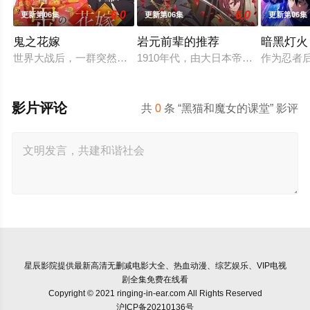
6.0
6.0
更新第06集
更新第06集
更新第06集
鬼之花嫁
岩元前辈的推荐
暗黑灯火
世界大战后，一群突然现身的妖怪帮助日本复兴，他们由此站在了
1910年代，由大日本帝国陆军设立
作为忍者
影片评论
共
0
条 “黑猫和魔女的课堂” 影评
星辰影院
提供最新高清无删减电影大全、热血动漫、综艺娱乐、VIP电视
剧全集免费在线看
Copyright © 2021 ringing-in-ear.com All Rights Reserved
沪ICP备20210136号