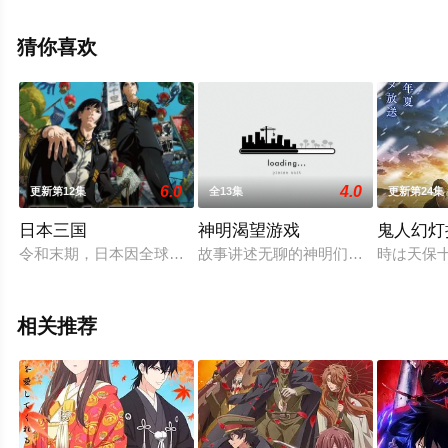
弥,大野智敬,浦和希,樱井美雪,和泉风花,橘杏咲,渡谷美帆等
演员精彩演绎的日本动漫，手机免费观看高清未删减完整
猜你喜欢
版动漫全集就上星辰电影网，更多相关信息可移步至豆瓣
动漫、电视猫或剧情网等平台了解。
6.0
4.0
更新第12集
全13集
更新第24集
日本三国
神明渴望游戏
鬼人幻灯
令和末期，日本因全球核战影响走向衰败，大量难民涌入，更严
故事讲述无聊的神明们制作了一个终极
時は天保
相关推荐