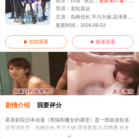
语言：
日语
状态：
更新第17集
- 免费在线观看
导演：
龙轮直征
主演：
岛崎信长,平川大辅,花泽香菜,白石晴香,铃木实里,本渡枫,速水奖,上村祐翔,菲鲁
更新第17集
更新时间：
2026-08-03
在线观看
极速观看


剧情介绍
我要评分
星辰影院日本动漫《黑猫和魔女的课堂》是一部由龙轮直
征导演执导，岛崎信长,平川大辅,花泽香菜,白石晴香,铃木
实里,本渡枫,速水奖,上村祐翔,菲鲁兹·蓝,长谷川玲奈,石毛翔
