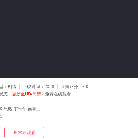
型：
剧情
上映时间：
2026
豆瓣评分：
8.0
状态：
更新至HD/高清
- 免费在线观看
,邓恩熙,丁禹兮,侯雯元
03
极速观看
