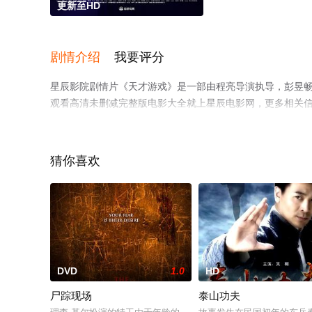
更新至HD
剧情介绍
我要评分
星辰影院剧情片《天才游戏》是一部由程亮导演执导，彭昱畅,
观看高清未删减完整版电影大全就上星辰电影网，更多相关
猜你喜欢
DVD
1.0
HD
尸踪现场
泰山功夫