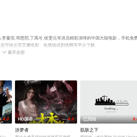
李蔓瑄,邓恩熙,丁禹兮,侯雯元等演员精彩演绎的中国大陆电影，手机免
信息可移步至豆瓣电影、电视猫或剧情网等平台了解。
展开全部

4.0
HD国语
4.0
已完结
9.
涉梦者
肌肤之下