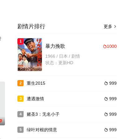
剧情片排行
更多

费
1
暴力挽歌
1000

1966 / 日本 / 剧情
状态：更新HD
重生2015
999
2

遭遇激情
999
3

赌圣3：无名小子
999
4

0
绿叶对根的情意
999
5
