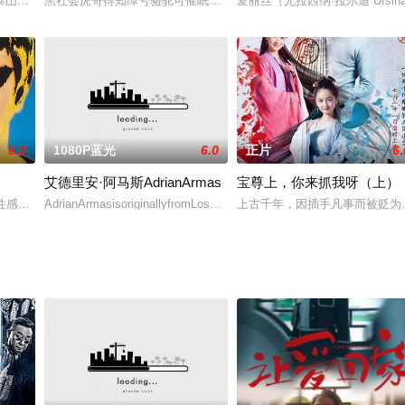
的接班人——一个年轻的女特工时，参与了一桩少女失踪案件的调查，而这起
泰山。 泰山刘氏武馆馆主刘文虎每年都以重金为诱饵设擂比赛。连续几年他都
黑社会虎哥得知绰号骆驼可催眠人，可进入别人梦境，于是找到此人
爱丽丝（尤拉西纳·拉尔迪 Ursin
6.0
1080P蓝光
6.0
正片
6.
艾德里安·阿马斯AdrianArmas
宝尊上，你来抓我呀（上）
庄园离奇自杀，遗留了亿万遗产。久负盛名的大侦探布兰科（丹尼尔·克雷格饰）
性感、妖艳、前卫、激进等各种大胆元素被融合成独特的摇滚流派。这场摇滚革命的
AdrianArmasisoriginallyfromLosAngelesCalifornia,whereheattendedH
上古千年，因插手凡事而被贬为