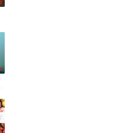
0
在酒吧工作，不擅长与人打
员安迪参战。首轮毒贩阿泰交易败露被廖爷灭口，可疑人员罗
学进山科考，却因遭遇飓风来袭而失联。救援副队长陈霖奉命带队深入丛林，一
0
幻象阻碍，却坚信这是
一连串妖异事件，张天盛虽被种种诡怪幻象阻碍，却坚信这是
fading a
根廷造型师丽娜在瑞士的一场颁奖典礼后，被一种突如其来的冲动驱使。回到布