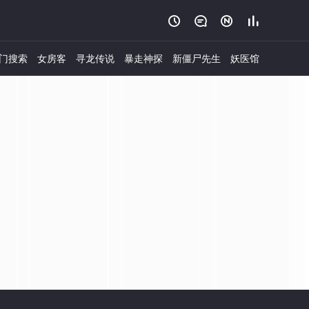




门搜索
女房客
寻龙传说
暴走神探
新僵尸先生
妖医馆