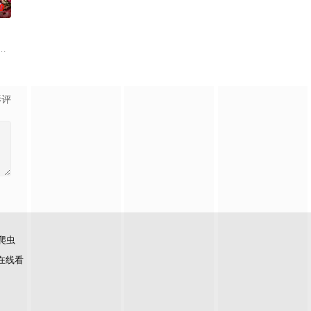
0
了善意，也感受到了残酷…
老师的故事改编，通过创建爱心助学机构、罹患癌症、奔走呼吁
自己的音乐梦想，并走出了困住他的亲情隔阂，和父亲和解，自我成长，最终收
，它是梦开始的地方，没有深思熟虑，只有最单纯的坚定，然而，在这个充满
影评
爬虫
在线看