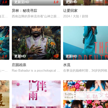
1.0
更新至HD
1.0
更新HD
3.
异林：秘境寻踪
让爱回家
一起生活的照屋踊，憧憬舞蹈学校的丽莎，开始了舞蹈生涯。朱音为了支撑家数
王廖爷将携600余公斤毒品来云交易，火速成立“斩毒行动”专案组，借调警
西南边陲的异林流传着“山神之眼”的恐怖传说，生物系学生苏瑶与同
2024 / 大陆 / 剧情
1.0
更新HD
9.0
更新HD
9.
庄园凶祟
水流
，牵引出“婴胎报仇”，“娘娘索命”等一连串妖异事件，张天盛虽被种种诡怪
一起离奇的神像杀人事件，勘案过程中，牵引出“婴胎报仇”，“娘娘索命”等
Rao Bahadur is a psychological drama set against the backdrop of a 
在事业的巅峰时期，34岁的阿