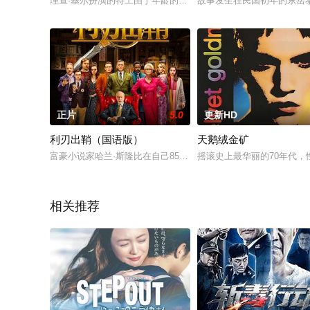
理查·基尔扮演的特工由于年龄的原因临近退休，就在他训练自己
故事发生在民国初年的东岳
正片
5.0
更新HD
利刃出鞘（国语版）
天鹅绒金矿
富豪小说家哈兰·斯隆比在自己85岁生日第二天，被发现在自家
摇滚史上最华丽的70年代，
相关推荐