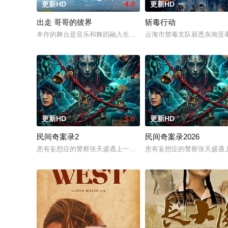
更新HD
4.0
更新HD
出走 哥哥的彼界
斩毒行动
本作的舞台是音乐和舞蹈融入生活的冲绳。与母亲朱音、妹妹舞
云海市禁毒支队获悉东南亚毒
更新HD
5.0
更新HD
民间奇案录2
民间奇案录2026
患有妄想症的警察张天盛遇上一起离奇的神像杀人事件，勘案过程中
患有妄想症的警察张天盛遇上