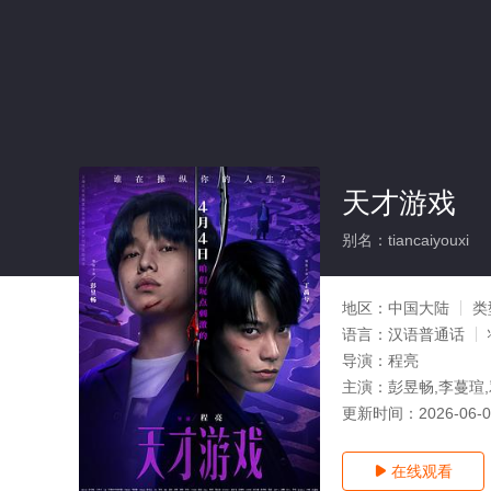
天才游戏
别名：tiancaiyouxi
地区：
中国大陆
类
语言：
汉语普通话
导演：
程亮
主演：
彭昱畅,李蔓瑄
更新时间：
2026-06-
在线观看
