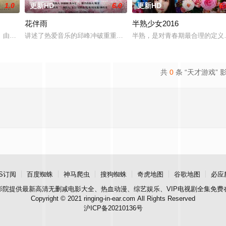
1.0
更新HD
6.0
更新HD
6.
花伴雨
半熟少女2016
独自一人踏上穿越西德克萨斯州的旅程，寻求紧急医疗救助。一路上，她既遭遇
》由中共四川省第十一届党代表、第十二届中华慈善奖最具爱心慈善楷模张彦杰
讲述了热爱音乐的邱峰冲破重重阻力，克服种种困难，组建乐队追求
半熟，是对青春期最合理的定义
共
0
条 “天才游戏” 
S订阅
百度蜘蛛
神马爬虫
搜狗蜘蛛
奇虎地图
谷歌地图
必应
影院
提供最新高清无删减电影大全、热血动漫、综艺娱乐、VIP电视剧全集免费
Copyright © 2021 ringing-in-ear.com All Rights Reserved
沪ICP备20210136号