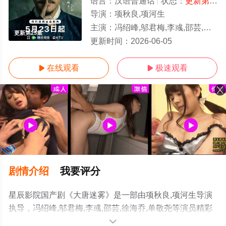
语言：
汉语普通话
状态：
更新第25集
导演：
项秋良,项河生
主演：
冯绍峰,邬君梅,李彧,邵芸,徐海乔,单敬尧
更新第25集
更新时间：
2026-06-05
在线观看
极速观看


剧情介绍
我要评分
星辰影院国产剧《大唐迷雾》是一部由项秋良,项河生导演
执导，冯绍峰,邬君梅,李彧,邵芸,徐海乔,单敬尧等演员精彩
演绎的中国大陆电视剧，手机免费观看高清未删减完整版
