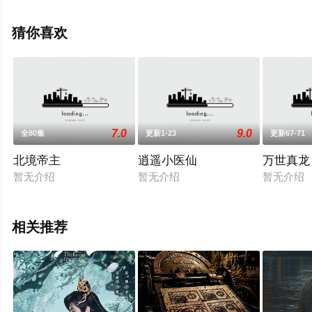
电视剧全集就上星辰电影网，更多相关信息可移步至豆瓣
电视剧、电视猫或剧情网等平台了解。
猜你喜欢
7.0
9.0
全80集
更新1-23
更新67-71
北境帝主
逍遥小医仙
万世真龙
暂无介绍
暂无介绍
暂无介绍
相关推荐