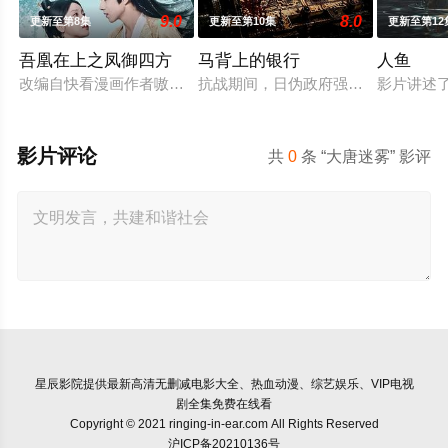
9.0
8.0
更新至第8集
更新至第10集
更新至第12
吾凰在上之凤御四方
马背上的银行
人鱼
改编自快看漫画作者嗷小泽的独家连载漫画《吾凰在上》。
抗战期间，日伪政府强行推广、使用
影片讲述
影片评论
共
0
条 “大唐迷雾” 影评
星辰影院
提供最新高清无删减电影大全、热血动漫、综艺娱乐、VIP电视
剧全集免费在线看
Copyright © 2021 ringing-in-ear.com All Rights Reserved
沪ICP备20210136号