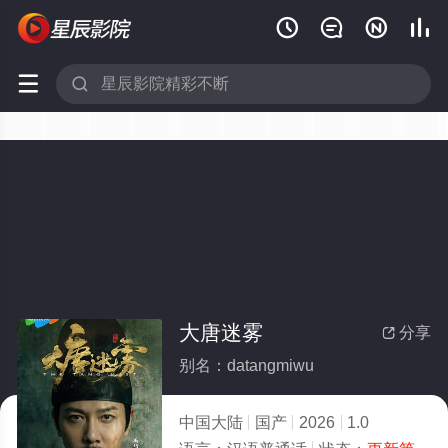






大唐迷雾
分享

别名：datangmiwu
中国大陆
国产
2026
1.0