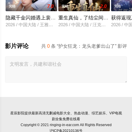
7.0
2.0
完结
完结
完结
隐藏千金闪婚遇上裴先生
重生真仙，了结尘间恩怨
获得返现
2026 / 中国大陆 / 王雅清＆朱城玮
2026 / 中国大陆 / 汪克强＆田诗园
2026 /
影片评论
共
0
条 “护女狂龙：龙头老爹出山了” 影评
星辰影院
提供最新高清无删减电影大全、热血动漫、综艺娱乐、VIP电视
剧全集免费在线看
Copyright © 2021 ringing-in-ear.com All Rights Reserved
沪ICP备20210136号