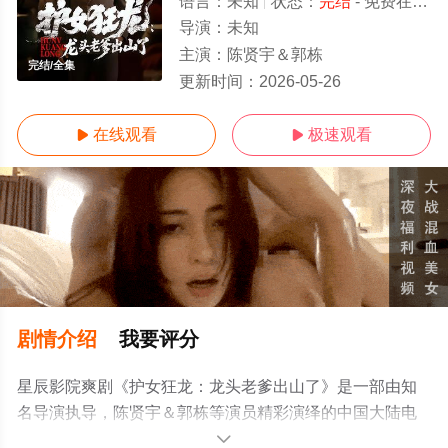
语言：
未知
状态：
完结
- 免费在线观看
导演：
未知
主演：
陈贤宇＆郭栋
完结/全集
更新时间：
2026-05-26
在线观看
极速观看


剧情介绍
我要评分
星辰影院爽剧《护女狂龙：龙头老爹出山了》是一部由知
名导演执导，陈贤宇＆郭栋等演员精彩演绎的中国大陆电
视剧，大结局剧情已揭晓（完结），手机免费观看高清未
