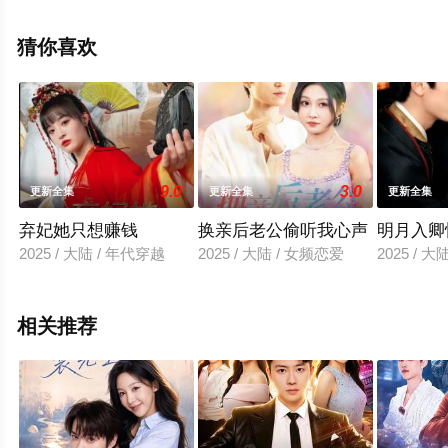
删减完整版电视剧全集就上星辰电影网，更多相关信息可
移步至豆瓣电视剧、电视猫或剧情网等平台了解。
猜你喜欢
9.0
3.0
更新全集
更新全集
更新全集
弃妃她只想赚钱
换亲后老公偷听我心声
明月入卿
2025 / 大陆 / 年代穿越
2025 / 大陆 / 女频恋爱
2025 / 
相关推荐