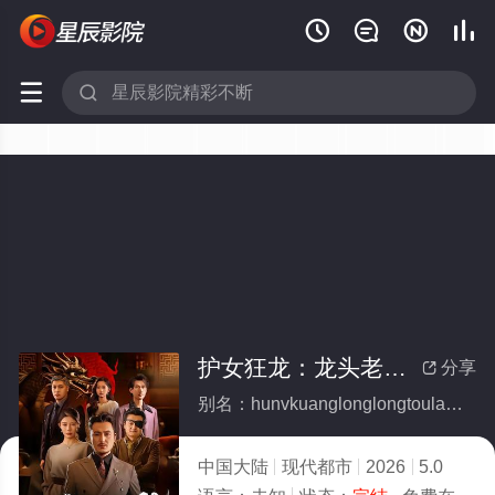






护女狂龙：龙头老爹出山了(全集)
分享

别名：hunvkuanglonglongtoulaodiechushanliao
中国大陆
现代都市
2026
5.0