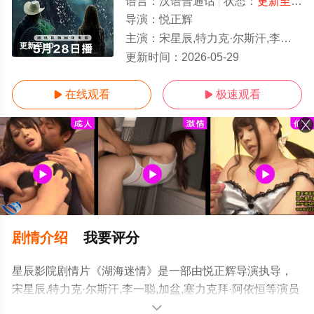
语言：
汉语普通话
状态：
更新至HD/高清
导演：
悦正辉
主演：
宋星辰,特力克·尔斯汗,李一聪,加盆,塞力克拜·阿依恒
更新至HD
更新时间：
2026-05-29
在线观看
极速观看


剧情介绍
我要评分
星辰影院剧情片《湖海迷情》是一部由悦正辉导演执导，
宋星辰,特力克·尔斯汗,李一聪,加盆,塞力克拜·阿依恒等演员
精彩演绎的中国大陆电影，手机免费观看高清未删减完整
