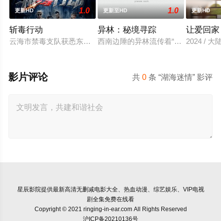
1.0
1.0
更新HD
更新至HD
更新HD
斩毒行动
异林：秘境寻踪
让爱回家
云海市禁毒支队获悉东南亚毒王廖爷将携600余公斤毒品来云交
西南边陲的异林流传着“山神之眼”
2024 / 大
影片评论
共
0
条 “湖海迷情” 影评
星辰影院
提供最新高清无删减电影大全、热血动漫、综艺娱乐、VIP电视
剧全集免费在线看
Copyright © 2021 ringing-in-ear.com All Rights Reserved
沪ICP备20210136号