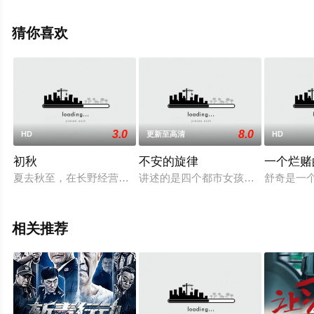
版电影大全就上星辰电影网，更多相关信息可移步至豆瓣
电影、电视猫或剧情网等平台了解。
猜你喜欢
3.0
8.0
HD
更新至高清
HD
初秋
不安的旋律
一个烂赌
夏去秋至，在长野经营葡萄酒专卖店的松原辰平（役所広司 饰）
讲述的是四个都市女孩成长的故事，
舒奇是一
相关推荐