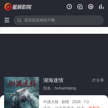






湖海迷情
分享

别名：huhaimiqing
中国大陆
剧情
2026
7.0