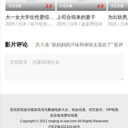
2.0
4.0
中文字幕
中文字幕
中文字幕
大一女大学生性爱综艺视频
上司合得来的妻子
为出轨男
2025 / 日本 / 皐月绘奈,水田贤治
2025 / 日本 / 波多野结衣
2025 / 
影片评论
共
0
条 “新妈妈的汗味和体味太喜欢了” 影评
星辰影院
提供最新高清无删减电影大全、热血动漫、综艺娱乐、VIP电视
剧全集免费在线看
Copyright © 2021 ringing-in-ear.com All Rights Reserved
沪ICP备20210136号