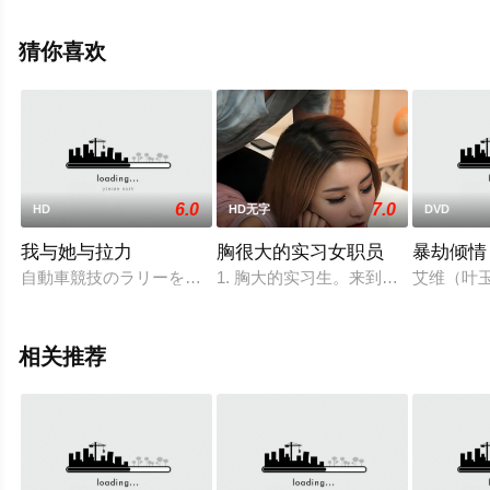
影网，更多相关信息可移步至豆瓣电影、电视猫或剧情网
等平台了解。
猜你喜欢
6.0
7.0
HD
HD无字
DVD
我与她与拉力
胸很大的实习女职员
暴劫倾情
自動車競技のラリーを題材に、若者の再生と夢を描いた本作。舞台
1. 胸大的实习生。来到不愿意参加
艾维（叶
相关推荐