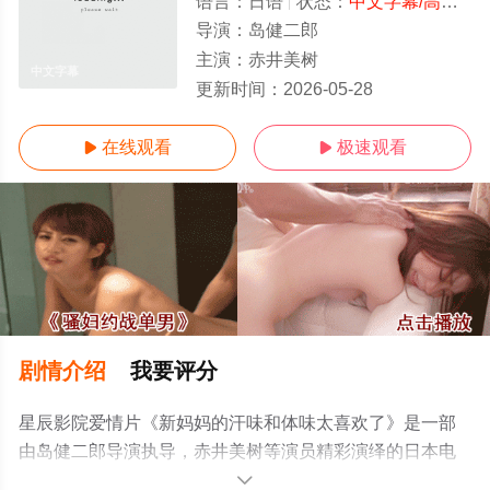
语言：
日语
状态：
中文字幕/高清
- 
导演：
岛健二郎
主演：
赤井美树
中文字幕
更新时间：
2026-05-28
在线观看
极速观看


剧情介绍
我要评分
星辰影院爱情片《新妈妈的汗味和体味太喜欢了》是一部
由岛健二郎导演执导，赤井美树等演员精彩演绎的日本电
影，手机免费观看高清未删减完整版电影大全就上星辰电
