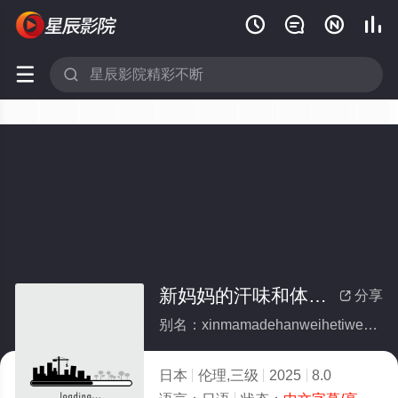






新妈妈的汗味和体味太喜欢了
分享

别名：xinmamadehanweihetiweitaixihuanliao
日本
伦理,三级
2025
8.0