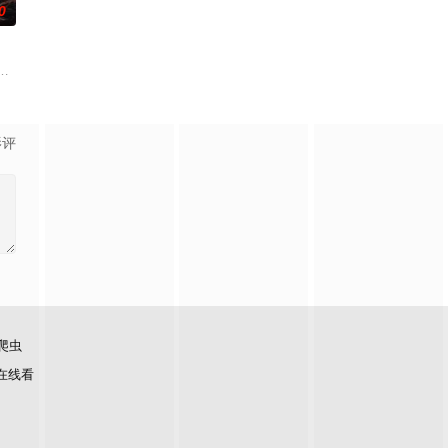
0
孙义宸＆郭亚宁
影评
爬虫
在线看