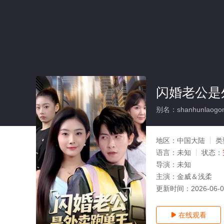
闪婚老公是
别名：shanhunlaogon
地区：
中国大陆
类
语言：
未知
状态：
导演：
未知
主演：
金威＆浅柔
更新时间：
2026-06-
在线观看
