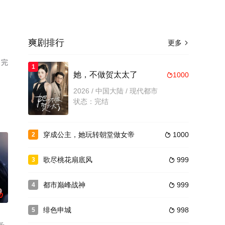
爽剧排行
更多

（完
1
。
她，不做贺太太了
1000

2026 / 中国大陆 / 现代都市
状态：完结
穿成公主，她玩转朝堂做女帝
1000
2

歌尽桃花扇底风
999
3

都市巅峰战神
999
4

0
绯色申城
998
5
