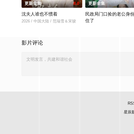
更新全集
8.0
更新全集
沈夫人谁也不惯着
民政局门口捡的老公身
住了
2026 / 中国大陆 / 范瑞雪＆宋骏
2026 / 中国大陆 / 王钧浩
影片评论
RS
星辰