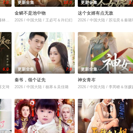
7.0
更新全集
10.0
更新全集
1.
金鳞不是池中物
这个女婿有点无敌
芮＆滕林＆马治邦
2026 / 中国大陆 / 王必可＆许幻幻
2026 / 中国大陆 / 苏泓奕＆秦璐
6.0
更新全集
7.0
更新全集
2.
秦爷，领个证先
神女青岑
＆蒋文琦
2026 / 中国大陆 / 杨寒＆吴佳璐
2026 / 中国大陆 / 李芮峤＆张媛