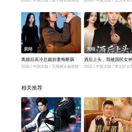
2026 / 中国大陆 / 聂子皓＆韩乐瑶
2026 / 中国大陆 / 王为洋
完结
8.0
完结
离婚后高冷总裁前妻悔断肠
酒后上头，我被国民女
2026 / 中国大陆 / 王禹桐＆杨舒婷
2026 / 中国大陆 / 李文轩
相关推荐