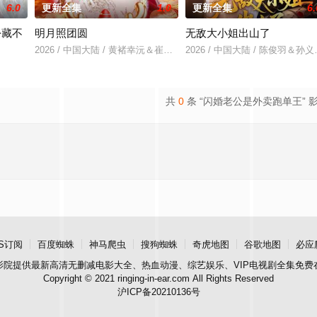
6.0
更新全集
1.0
更新全集
6.
份藏不
明月照团圆
无敌大小姐出山了
2026 / 中国大陆 / 黄褚幸沅＆崔尹思汉
2026 / 中国大陆 / 陈俊羽＆
＆吴易霏
共
0
条 “闪婚老公是外卖跑单王” 
S订阅
百度蜘蛛
神马爬虫
搜狗蜘蛛
奇虎地图
谷歌地图
必应
影院
提供最新高清无删减电影大全、热血动漫、综艺娱乐、VIP电视剧全集免费
Copyright © 2021 ringing-in-ear.com All Rights Reserved
沪ICP备20210136号