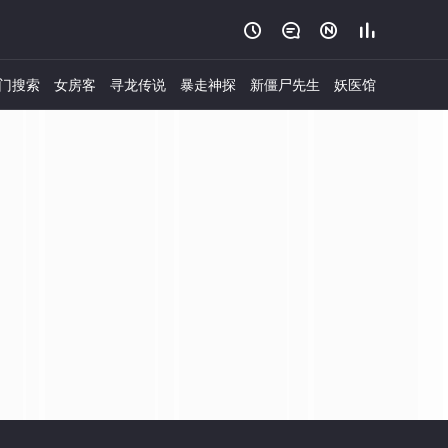




门搜索
女房客
寻龙传说
暴走神探
新僵尸先生
妖医馆