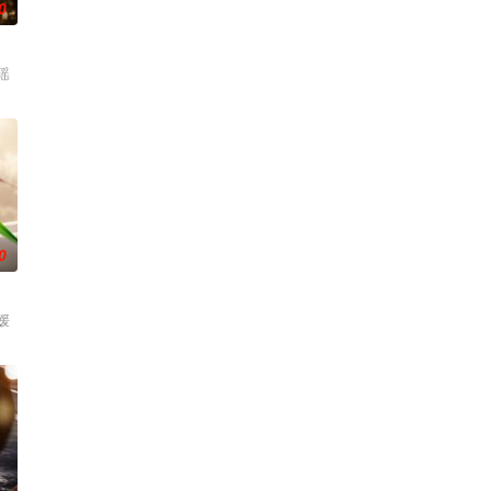
0
瑶
0
媛