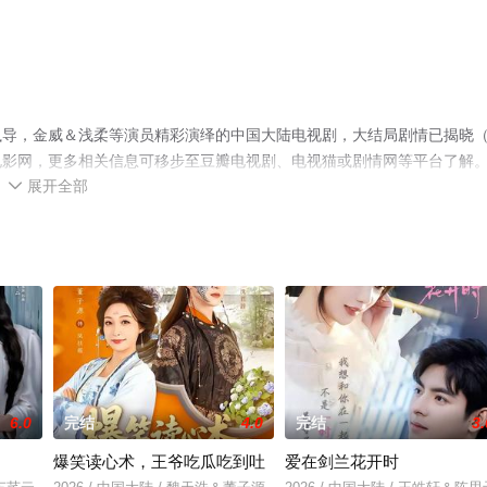
执导，金威＆浅柔等演员精彩演绎的中国大陆电视剧，大结局剧情已揭晓
电影网，更多相关信息可移步至豆瓣电视剧、电视猫或剧情网等平台了解
展开全部

6.0
完结
4.0
完结
3.
爆笑读心术，王爷吃瓜吃到吐
爱在剑兰花开时