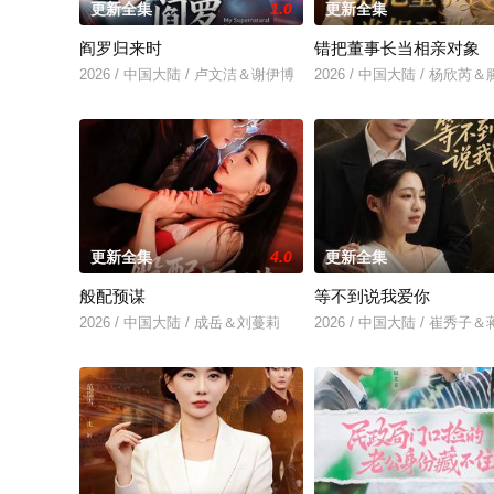
更新全集
1.0
更新全集
阎罗归来时
错把董事长当相亲对象
2026 / 中国大陆 / 卢文洁＆谢伊博
2026 / 中国大陆 / 杨欣
更新全集
4.0
更新全集
般配预谋
等不到说我爱你
2026 / 中国大陆 / 成岳＆刘蔓莉
2026 / 中国大陆 / 崔秀子