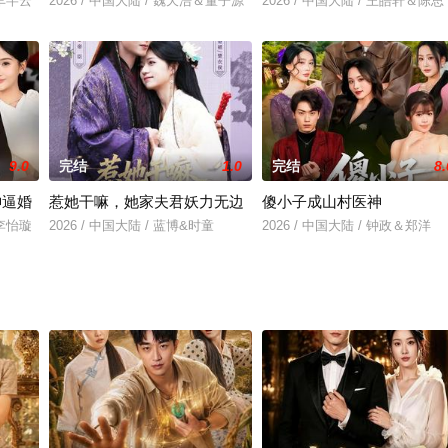
＆车芊云
2026 / 中国大陆 / 魏天浩＆董子源
2026 / 中国大陆 / 王皓轩＆陈思
9.0
完结
1.0
完结
8.
神逼婚
惹她干嘛，她家夫君妖力无边
傻小子成山村医神
＆李怡璇
2026 / 中国大陆 / 蓝博&时童
2026 / 中国大陆 / 钟政＆郑洋