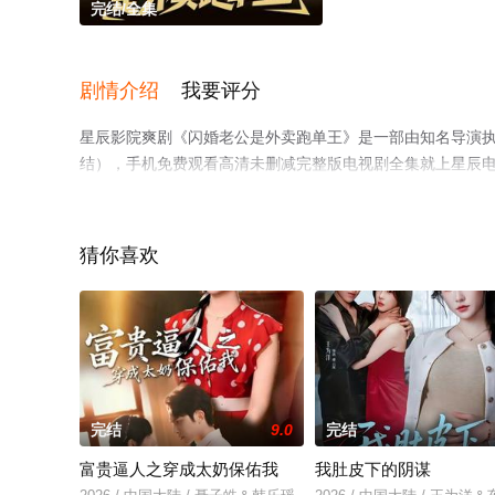
完结/全集
剧情介绍
我要评分
星辰影院爽剧《闪婚老公是外卖跑单王》是一部由知名导演
结），手机免费观看高清未删减完整版电视剧全集就上星辰
猜你喜欢
完结
9.0
完结
富贵逼人之穿成太奶保佑我
我肚皮下的阴谋