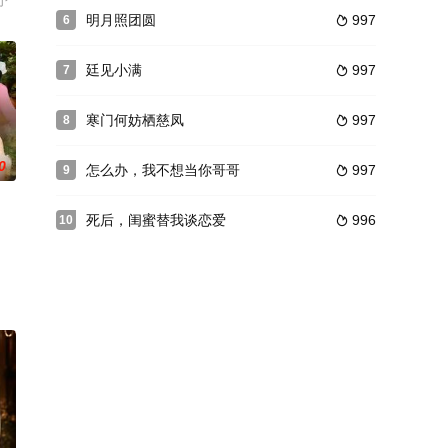
予
明月照团圆
997
6

廷见小满
997
7

寒门何妨栖慈凤
997
8

0
怎么办，我不想当你哥哥
997
9

死后，闺蜜替我谈恋爱
996
10
