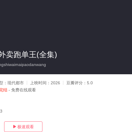
外卖跑单王(全集)
gshiwaimaipaodanwang
型：
现代都市
上映时间：
2026
豆瓣评分：
5.0
完结
- 免费在线观看
03
极速观看
