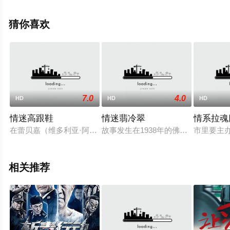
电影大全就上星辰电影网，更多相关信息可移步至豆瓣电
影、电视猫或剧情网等平台了解。
猜你喜欢
7.0
4.0
HD
HD
HD
情迷高跟鞋
情迷翡冷翠
情系拉魂
在蕾贝嘉（维多利亚·阿布里尔 Victoria Abril饰）的童年时期，
故事发生在1938年的佛罗伦萨，玛丽（克里
市里要主
相关推荐