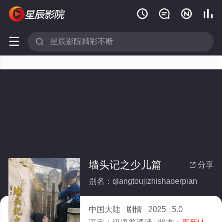






墙头记之少儿篇
分享

别名：qiangtoujizhishaoerpian
中国大陆
剧情
2025
5.0