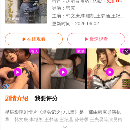
语言：
汉语普通话
状态：
更新HD/高清
导演：
韩克
主演：
韩文庚,李继凯,王梦涵,王纪营,孙若馨,王光昊
更新HD
更新时间：
2026-06-02
在线观看
极速观看


剧情介绍
我要评分
星辰影院剧情片《墙头记之少儿篇》是一部由韩克导演执
导，韩文庚,李继凯,王梦涵,王纪营,孙若馨,王光昊等演员精
彩演绎的中国大陆电影，手机免费观看高清未删减完整版
