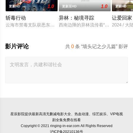
1.0
1.0
更新HD
更新至HD
更新HD
斩毒行动
异林：秘境寻踪
让爱回家
云海市禁毒支队获悉东南亚毒王廖爷将携600余公斤毒品来云交
西南边陲的异林流传着“山神之眼”
2024 / 大
影片评论
共
0
条 “墙头记之少儿篇” 影评
星辰影院
提供最新高清无删减电影大全、热血动漫、综艺娱乐、VIP电视
剧全集免费在线看
Copyright © 2021 ringing-in-ear.com All Rights Reserved
沪ICP备20210136号