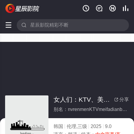






女人们：KTV、美发店、比基尼酒吧
分享

别名：nvrenmenKTVmeifadianbijinijiuba
韩国
伦理,三级
2025
9.0