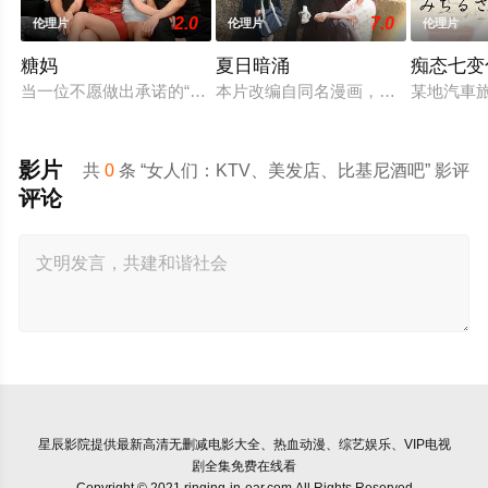
2.0
7.0
伦理片
伦理片
伦理片
糖妈
夏日暗涌
痴态七变
当一位不愿做出承诺的“糖妈”收留了她的三个“糖宝”时，嫉妒之
本片改编自同名漫画，讲述了生活在
某地汽車
影片
共
0
条 “女人们：KTV、美发店、比基尼酒吧” 影评
评论
星辰影院
提供最新高清无删减电影大全、热血动漫、综艺娱乐、VIP电视
剧全集免费在线看
Copyright © 2021 ringing-in-ear.com All Rights Reserved