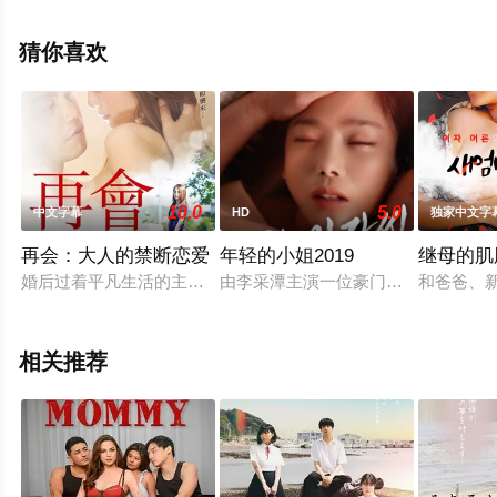
观看高清未删减完整版电影大全就上星辰电影网，更多相
关信息可移步至豆瓣电影、电视猫或剧情网等平台了解。
猜你喜欢
10.0
5.0
中文字幕
HD
独家中文字
再会：大人的禁断恋爱
年轻的小姐2019
继母的肌
婚后过着平凡生活的主妇由美子，发现隔壁搬来的新邻居，正是
由李采潭主演一位豪门小姐，身边男
和爸爸、
相关推荐