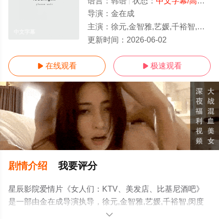
语言：
韩语
状态：
中文字幕/高清
- 
导演：
金在成
主演：
徐元,金智雅,艺媛,千裕智,闵度允,相宇,姜民宇,海一
中文字幕
更新时间：
2026-06-02
在线观看
极速观看


剧情介绍
我要评分
星辰影院爱情片《女人们：KTV、美发店、比基尼酒吧》
是一部由金在成导演执导，徐元,金智雅,艺媛,千裕智,闵度
允,相宇,姜民宇,海一等演员精彩演绎的韩国电影，手机免费
