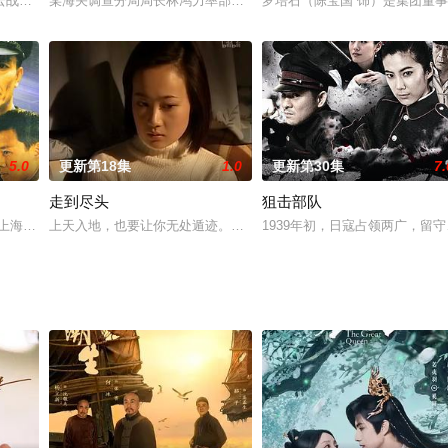
经济、改变乡村面貌。她放弃了自己在福海市建委的工作，回到三江村担任村支
战国之枭雄》第二季定档9月15日18:00在腾讯视频、爱奇艺联合播出，展现
某海关调查分局局长林鸿力率部下刚查获了一起走私案，众人沉浸在
罗培石（陈宝国 饰）是集团董
5.0
更新第18集
1.0
更新第30集
7.
走到尽头
狙击部队
李云娟 饰）怀中抱着一个嗷嗷待哺的婴儿。他怒不可遏，却最终接受了这个可
位上海名牌大学的MBA毕业生，为了追逐事业和与心爱的女友李静微（蒋雯丽 
上天入地，也要让你无处遁迹。一场强大警力与黑恶势力的殊死较量
1939年初，日寇占领两广，