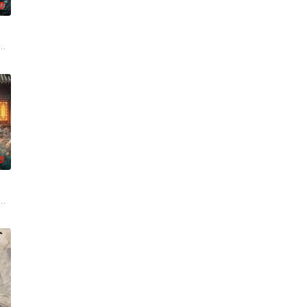
0
还听见自己加速的心跳声
顾铭夕（何洛洛 饰）的成长印记与深深联结。两人在命运波折
争后，国家蒙羞，张謇虽高中状元，却渴望寻求强国之路。他毅然弃政从商，殚
家连载漫画《吾凰在上》。
0
艰难过程。案件设计采用
休的对立绝境。而他们不知，对方正是自己苦寻多年的患难“兄
班子，偶遇“白天人住屋，晚上鬼占房”的阴阳宅，江淮被掳走配“阴婚”。他与