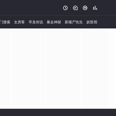




门搜索
女房客
寻龙传说
暴走神探
新僵尸先生
妖医馆