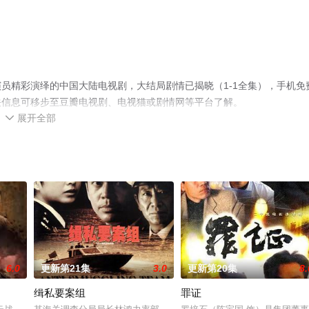
员精彩演绎的中国大陆电视剧，大结局剧情已揭晓（1-1全集），手机免
关信息可移步至豆瓣电视剧、电视猫或剧情网等平台了解。
展开全部

6.0
更新第21集
3.0
更新第20集
8.
缉私要案组
罪证