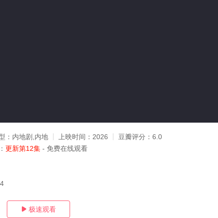
型：
内地剧,内地
上映时间：
2026
豆瓣评分：
6.0
：
更新第12集
- 免费在线观看
04
极速观看
