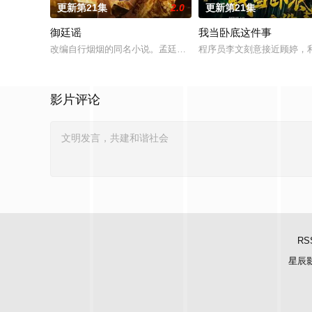
更新第21集
2.0
更新第21集
御廷谣
我当卧底这件事
改编自行烟烟的同名小说。孟廷辉，大平王朝有史以来个以女子
程序员李文刻意接近顾婷，
影片评论
RS
星辰