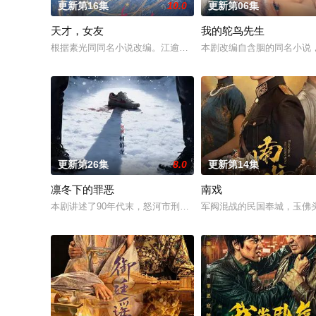
更新第16集
10.0
更新第06集
天才，女友
我的鸵鸟先生
根据素光同同名小说改编。江逾白长大以后，林知夏忽然对他说：
本剧改编自含胭的同名小说
更新第26集
8.0
更新第14集
凛冬下的罪恶
南戏
本剧讲述了90年代末，怒河市刑侦支队在无普及监控、无DNA
军阀混战的民国奉城，玉佛