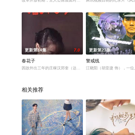
改革开放初期，主人公陈晨面对贫穷落后的家乡，立志大力发展
腾讯视频自制的纪录片《风云
更新第14集
7.0
更新第23集
春花子
警戒线
因故外出三年的庄稼汉郑奎（达奇 饰），回家后却发现老婆秀梅（
江晓阳（胡亚捷 饰），一
相关推荐