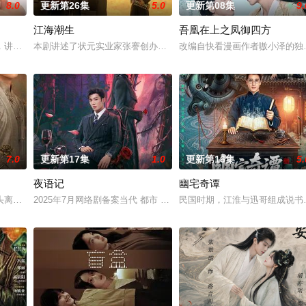
8.0
更新第26集
5.0
更新第08集
9.
江海潮生
吾凰在上之凤御四方
“江逾白，我喜欢你，哲学和生物学意义上的喜欢。”那个夜晚，他脸颊微热，
，讲述了邻家女孩庞倩（苏晓彤 饰）与童年时因一场意外落下身体残缺的少年
本剧讲述了状元实业家张謇创办大生企业，实业报国的故事。甲午战
改编自快看漫画作者嗷小泽的独
7.0
更新第17集
1.0
更新第16集
5.
夜语记
幽宅奇谭
鉴定技术的支持下，通过摸排、勘查等传统刑侦手段，接连破获数起重案要案的
头离奇失窃，戏班主横尸戏台，将冷血少帅许又安与昆曲名伶荣筱楠推向不死不
2025年7月网络剧备案当代 都市 海南越酷文化传媒有限公司
民国时期，江淮与迅哥组成说书