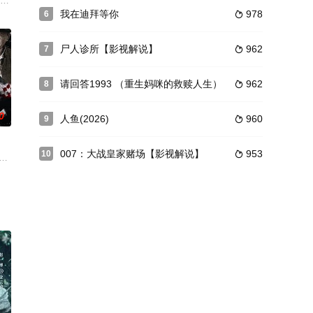
书，与村里的林威龙、陈采
风起云涌的战国时代故事。
喜悦中准备为一个战友徐光辉庆祝生日。徐光辉在赶往饭店的路上接到一个线人
事长，爱上了天真烂漫的少女许丽雯（常远 饰）。哪知道许丽雯的腹中怀上了
我在迪拜等你
978
6

尸人诊所【影视解说】
962
7

请回答1993 （重生妈咪的救赎人生）
962
8

0
人鱼(2026)
960
9

007：大战皇家赌场【影视解说】
953
10

爱的“小杂种”。在一
饰）的爱情，离开了故乡来到通海市，加入了知名企业金鹏集
……被逮捕的罪犯兰小军，在周密的计划下趁夜越狱，并潜逃到同伙家里，取走
留守坚持作战的东江纵队组建了一支城市行动队。这支部队它的战场不在高山和原