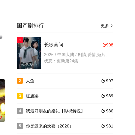
国产剧排行
更多

费
1
长歌莫问
998

2026 / 中国大陆 / 剧情,爱情,短片,内地剧,内地
状态：更新第24集
人鱼
997
2

红旗渠
989
3

我最好朋友的婚礼【影视解说】
986
4

0
你是迟来的欢喜（2026）
981
5
