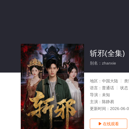
斩邪(全集)
别名：zhanxie
地区：
中国大陆
类
语言：
普通话
状态
导演：
未知
主演：
陈静易
更新时间：
2026-06-
在线观看
