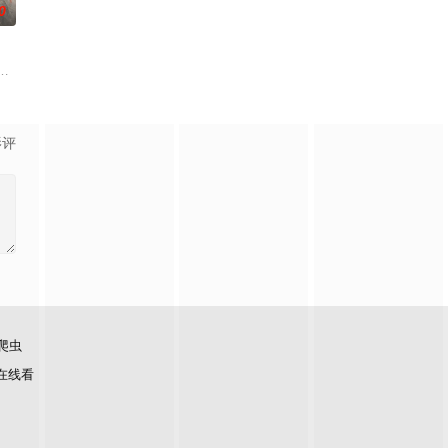
0
面口齿不清。十年后的她才
查出未婚妻离奇死亡的真相。两人联手查出诈骗团伙头目阎礼的
复仇的受害者；临终前与遗憾和解的“无用之人”；共享同一具躯体的人格“刮刮
云峥之间曲折动人的情感，以及他们在复杂局势中坚守初心、勇敢面对困难的
影评
爬虫
在线看