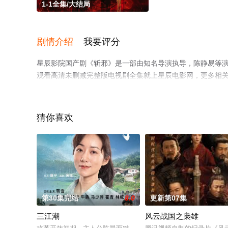
1-1全集/大结局
剧情介绍
我要评分
星辰影院国产剧《斩邪》是一部由知名导演执导，陈静易等演
观看高清未删减完整版电视剧全集就上星辰电影网，更多相
猜你喜欢
第30集完结
8.0
更新第07集
三江潮
风云战国之枭雄