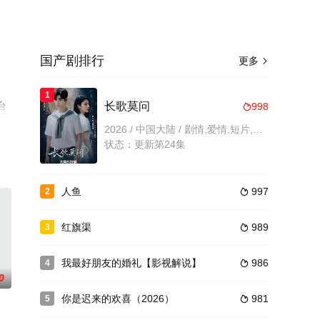
国产剧排行
更多

1
台
长歌莫问
998

2026 / 中国大陆 / 剧情,爱情,短片,内地剧,内地
状态：更新第24集
人鱼
997
2

红旗渠
989
3

我最好朋友的婚礼【影视解说】
986
4

0
你是迟来的欢喜（2026）
981
5
