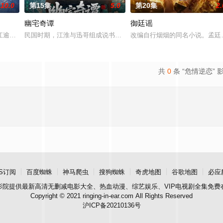
10.0
第15集
5.0
第20集
2.
幽宅奇谭
御廷谣
江逾白长大以后，林知夏忽然对他说：“江逾白，我喜欢你，哲学和生物学意义
民国时期，江淮与迅哥组成说书班子，偶遇“白天人住屋，晚上鬼占房
改编自行烟烟的同名小说。孟廷
共
0
条 “危情逆恋” 
S订阅
百度蜘蛛
神马爬虫
搜狗蜘蛛
奇虎地图
谷歌地图
必应
影院
提供最新高清无删减电影大全、热血动漫、综艺娱乐、VIP电视剧全集免费
Copyright © 2021 ringing-in-ear.com All Rights Reserved
沪ICP备20210136号