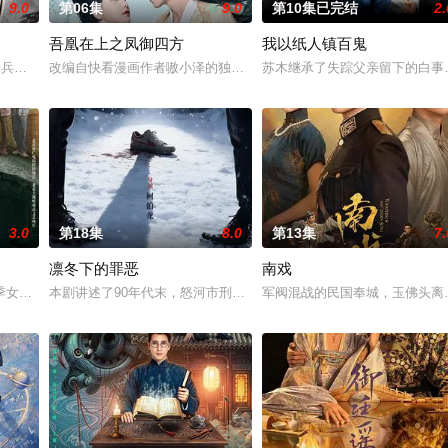
9.0
第06集
9.0
第10集已完结
2.
吾凰在上之凤御四方
我以纸人镇百鬼
与童年时因一场意外落下身体残缺的少年顾铭夕（何洛洛 饰）的成长印记与深
步兵学院联合举办的小型军事演习中，郭子剑因不满演习流于形式，假传指令要
改编自快看漫画作者嗷小泽的独家连载漫画《吾凰在上》。
苏木继承了失踪父亲留下的白事
3.0
第18集
8.0
第13集
7.
凛冬下的罪恶
南戏
决心各展所长创办旅行社。他们以当地的特色人文与美食为引，用真诚与创意打
季女生苏琳（黄杨钿甜 饰），虽自小被父母忽视，在艰苦环境中长大，但她始
本剧讲述了90年代末，怒河市刑侦支队在无普及监控、无DNA鉴定
军阀混战的民国奉城，玉佛头离