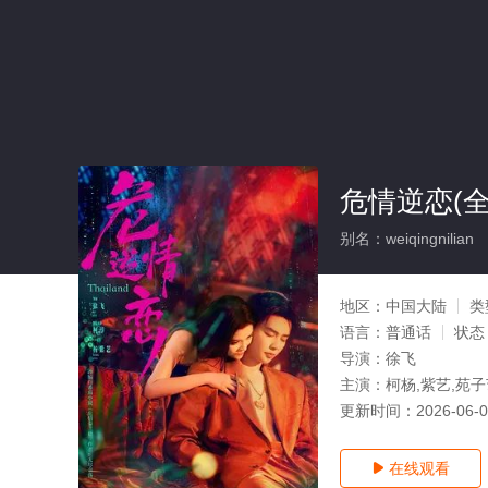
危情逆恋(全
别名：weiqingnilian
地区：
中国大陆
类
语言：
普通话
状态
导演：
徐飞
主演：
柯杨,紫艺,苑子
更新时间：
2026-06-
在线观看
