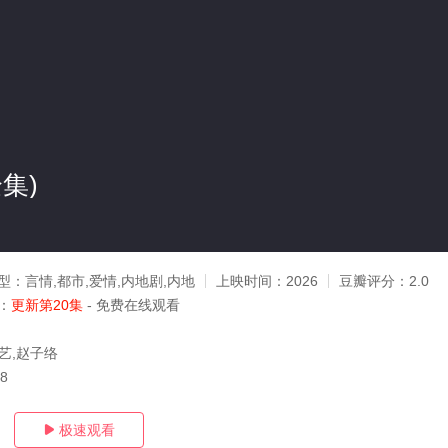
集)
型：
言情,都市,爱情,内地剧,内地
上映时间：
2026
豆瓣评分：
2.0
：
更新第20集
- 免费在线观看
艺,赵子络
08
极速观看
