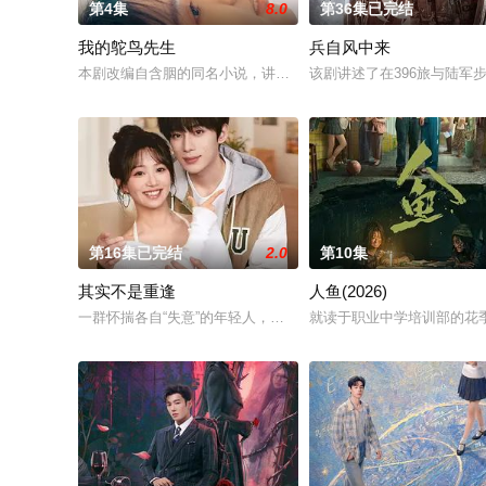
第4集
8.0
第36集已完结
我的鸵鸟先生
兵自风中来
本剧改编自含胭的同名小说，讲述了邻家女孩庞倩（苏晓彤 饰）
该剧讲述了在396旅与陆军
第16集已完结
2.0
第10集
其实不是重逢
人鱼(2026)
一群怀揣各自“失意”的年轻人，在沿海小城南安相遇相知，他们
就读于职业中学培训部的花