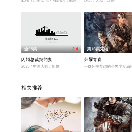
肥猫（郑则仕 饰）在妈妈（鲍起静 饰）撤手人寰后，遵照遗嘱
2023 / 大陆 / 短剧
全95集
3.0
第16集完结
闪婚总裁契约妻
荣耀青春
2023 / 中国大陆 / 短剧
一群怀揣梦想的少男少女满
相关推荐