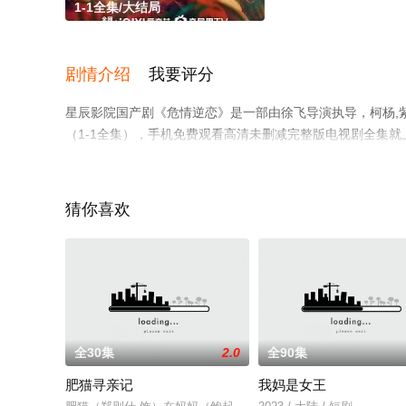
1-1全集/大结局
剧情介绍
我要评分
星辰影院国产剧《危情逆恋》是一部由徐飞导演执导，柯杨,
（1-1全集），手机免费观看高清未删减完整版电视剧全集
了解。
猜你喜欢
全30集
2.0
全90集
肥猫寻亲记
我妈是女王