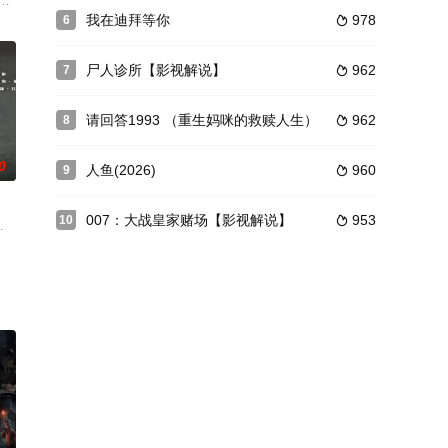
，他找到了己经是某医院
外来到一个以星座能力为评判标准的神秘国度——黄道国，并在其中和各个星主
同名小说改编。讲述的是茹萍扮演的童芳和李元合开了一家“方圆律师事务所”，
我在迪拜等你
978
6

尸人诊所【影视解说】
962
7

请回答1993 （重生妈咪的救赎人生）
962
8

0
人鱼(2026)
960
9

007：大战皇家赌场【影视解说】
953
10

傲的军人后裔徐正楠，立志高远的“假小子”逢丹……个人与环
屡立战功的故事。
被网络病毒入侵，引诱游戏玩家在“游戏世界”和 现实世界中游戏人间而引发的