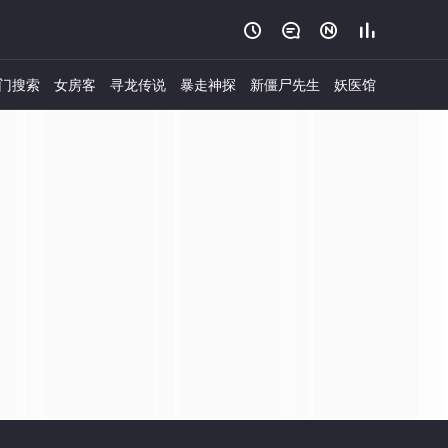




门搜索
女房客
寻龙传说
暴走神探
新僵尸先生
妖医馆