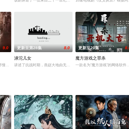
去寻找早年被母亲遗弃的弟妹，茫茫人海，寻亲之路如大海捞针一般。几经寻览
该剧讲述了一位来自二十一世纪的天生带有水逆体质的少女洛菲菲意
18集电视剧《仗义执言》根据
9.0
更新至第28集
8.0
更新至20集
8.
滹沱儿女
魔方游戏之罪杀
怀憧憬地踏入军校，好胜心强却总是闹出事故的热血青年胡一鸣，优秀却性格孤
讲述了抗战时期，燕赵大地由无数滹沱儿女组成的平山团浴血奋战、
一款名为“魔方游戏”的网络软件