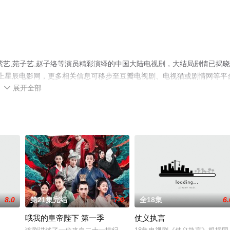
紫艺,苑子艺,赵子络等演员精彩演绎的中国大陆电视剧，大结局剧情已揭晓
就上星辰电影网，更多相关信息可移步至豆瓣电视剧、电视猫或剧情网等平
展开全部

8.0
第21集完结
7.0
全18集
6.
哦我的皇帝陛下 第一季
仗义执言