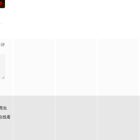
0
上的喜欢。”那个夜晚，他脸颊微热，还听见自己加速的心跳声
”的阴阳宅，江淮被掳走配“阴婚”。他与女探长穆英搭档，侦破阎王娶亲、五鬼
辉，大平王朝有史以来个以女子进士科三元及第入翰林院的奇女子。十年前的
影评
爬虫
在线看