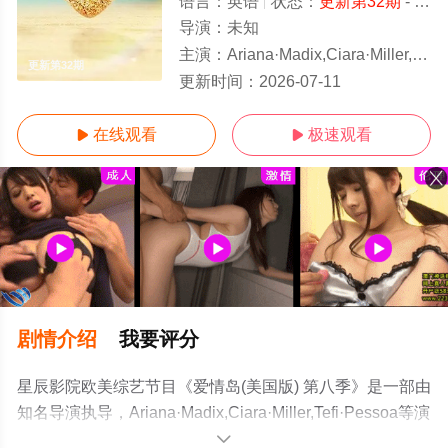
语言：
英语
状态：
更新第32期
- 免费在线观看
导演：
未知
主演：
Ariana·Madix,Ciara·Miller,Tefi·Pessoa
更新第32期
更新时间：
2026-07-11
在线观看
极速观看


剧情介绍
我要评分
星辰影院欧美综艺节目《爱情岛(美国版) 第八季》是一部由
知名导演执导，Ariana·Madix,Ciara·Miller,Tefi·Pessoa等演
员精彩演绎的美国综艺，手机免费观看高清未删减完整版
