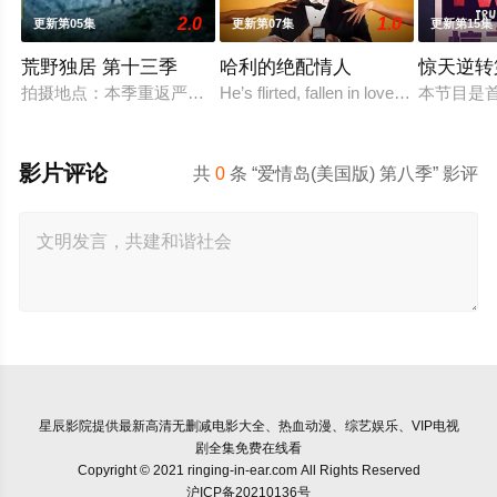
2.0
1.0
更新第05集
更新第07集
更新第15集
荒野独居 第十三季
哈利的绝配情人
惊天逆转
拍摄地点：本季重返严寒的北极圈，拍摄地位于加拿大西北地区阿克
He’s flirted, fallen in love, hooked up
本节目是
影片评论
共
0
条 “爱情岛(美国版) 第八季” 影评
星辰影院
提供最新高清无删减电影大全、热血动漫、综艺娱乐、VIP电视
剧全集免费在线看
Copyright © 2021 ringing-in-ear.com All Rights Reserved
沪ICP备20210136号