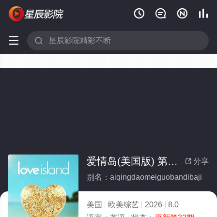






爱情岛(美国版) 第八季
分享

别名：aiqingdaomeiguobandibaji
美国
欧美综艺
2026
8.0