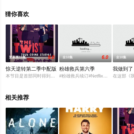
综艺全集就上星辰电影网，更多相关信息可移步至豆瓣综
艺、电视猫或剧情网等平台了解。
猜你喜欢
9.0
6.0
更新第15集
全10集
全10集
惊天逆转第二季中配版
粉雄救兵第六季
我做到了
本节目是首部同时得到澳大利亚电影局和新南威尔士电影局扶持
#粉雄救兵续订#Netflix大热真
在这部《
相关推荐