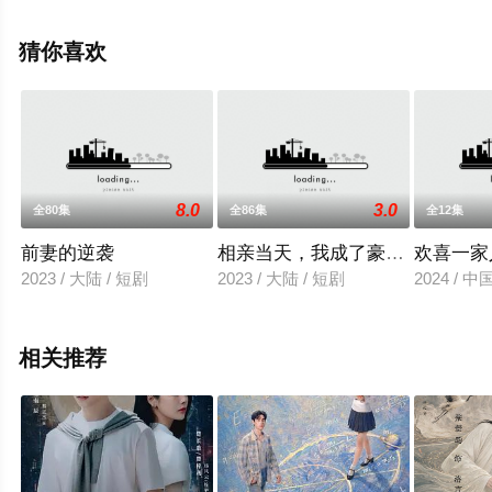
集就上星辰电影网，更多相关信息可移步至豆瓣电视剧、
电视猫或剧情网等平台了解。
猜你喜欢
8.0
3.0
全80集
全86集
全12集
前妻的逆袭
相亲当天，我成了豪门阔太
欢喜一家
2023 / 大陆 / 短剧
2023 / 大陆 / 短剧
2024 / 
相关推荐