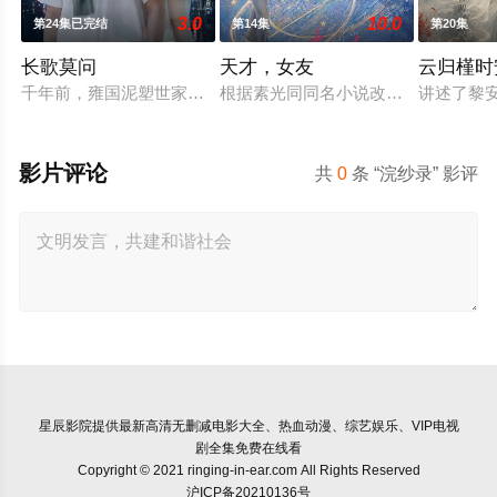
3.0
10.0
第24集已完结
第14集
第20集
长歌莫问
天才，女友
云归槿时
千年前，雍国泥塑世家楚门因进贡的“十二生肖”离奇流血炸裂，
根据素光同同名小说改编。江逾白长
讲述了黎
影片评论
共
0
条 “浣纱录” 影评
星辰影院
提供最新高清无删减电影大全、热血动漫、综艺娱乐、VIP电视
剧全集免费在线看
Copyright © 2021 ringing-in-ear.com All Rights Reserved
沪ICP备20210136号