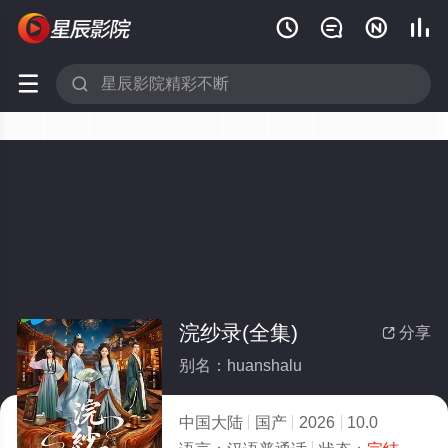






浣纱录(全集)
分享

别名：huanshalu
中国大陆
国产
2026
10.0