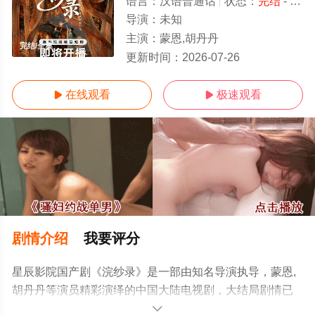
语言：
汉语普通话
状态：
完结
- 免费在线观看
导演：
未知
主演：
蒙恩,胡丹丹
完结/全集
更新时间：
2026-07-26
在线观看
极速观看


剧情介绍
我要评分
星辰影院国产剧《浣纱录》是一部由知名导演执导，蒙恩,
胡丹丹等演员精彩演绎的中国大陆电视剧，大结局剧情已
揭晓（完结），手机免费观看高清未删减完整版电视剧全
