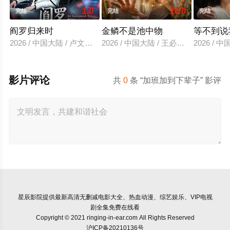
1.0
10.0
完结
完结
完结
阎罗归来时
金鳞不是池中物
等不到说
2026 / 中国大陆 / 卢文洁＆谢伊博
2026 / 中国大陆 / 王必可＆许幻幻
2026 /
影片评论
共
0
条 “加班加到下辈子” 影评
星辰影院
提供最新高清无删减电影大全、热血动漫、综艺娱乐、VIP电视
剧全集免费在线看
Copyright © 2021 ringing-in-ear.com All Rights Reserved
沪ICP备20210136号