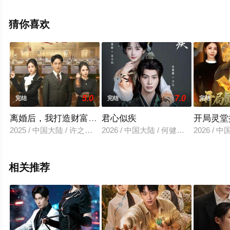
版电视剧全集就上星辰电影网，更多相关信息可移步至豆
瓣电视剧、电视猫或剧情网等平台了解。
猜你喜欢
5.0
7.0
完结
完结
完结
离婚后，我打造财富帝国
君心似疾
开局灵堂
2025 / 中国大陆 / 许之糯＆尹月
2026 / 中国大陆 / 何健麒＆汪海敏
2026 / 
相关推荐