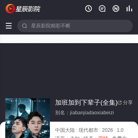






加班加到下辈子(全集)
分享

别名：jiabanjiadaoxiabeizi
中国大陆
现代都市
2026
1.0