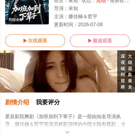
语言：
未知
状态：
完结
- 免费在线观看
导演：
未知
主演：
滕佳楠＆哲宇
完结/全集
更新时间：
2026-07-08
在线观看
极速观看


剧情介绍
我要评分
星辰影院爽剧《加班加到下辈子》是一部由知名导演执
导，滕佳楠＆哲宇等演员精彩演绎的中国大陆电视剧，大
结局剧情已揭晓（完结），手机免费观看高清未删减完整
