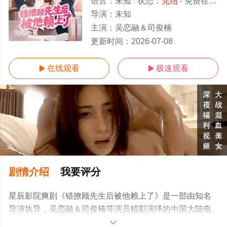
语言：
未知
状态：
完结
- 免费在线观看
导演：
未知
主演：
吴恋融＆司俊楠
完结/全集
更新时间：
2026-07-08
在线观看
极速观看


剧情介绍
我要评分
星辰影院爽剧《错撩顾先生后被他赖上了》是一部由知名
导演执导，吴恋融＆司俊楠等演员精彩演绎的中国大陆电
视剧，大结局剧情已揭晓（完结），手机免费观看高清未
