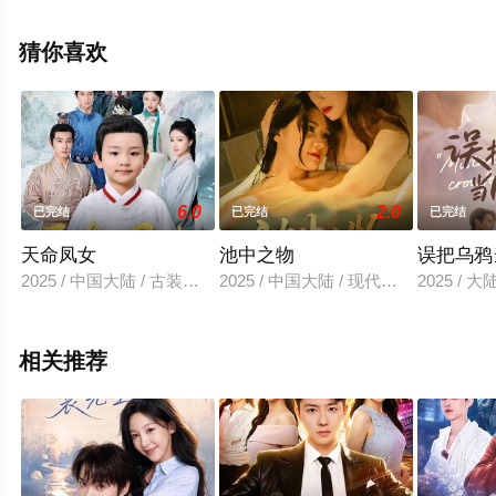
删减完整版电视剧全集就上星辰电影网，更多相关信息可
移步至豆瓣电视剧、电视猫或剧情网等平台了解。
猜你喜欢
6.0
2.0
已完结
已完结
已完结
天命凤女
池中之物
误把乌鸦
2025 / 中国大陆 / 古装仙侠
2025 / 中国大陆 / 现代都市
2025 / 
相关推荐