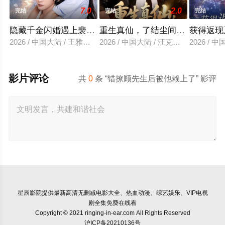
7.0
2.0
完结
完结
完结
隐藏千金闪婚遇上裴先生
重生真仙，了结尘间恩怨
获得返现
2026 / 中国大陆 / 王雅清＆朱城玮
2026 / 中国大陆 / 汪克强＆田诗园
2026 /
影片评论
共
0
条 “错撩顾先生后被他赖上了” 影评
星辰影院
提供最新高清无删减电影大全、热血动漫、综艺娱乐、VIP电视
剧全集免费在线看
Copyright © 2021 ringing-in-ear.com All Rights Reserved
沪ICP备20210136号