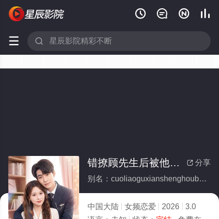






错撩顾先生后被他赖上了(全集)
分享

别名：cuoliaoguxianshenghoubeitalaishangliao
中国大陆
女频恋爱
2026
3.0