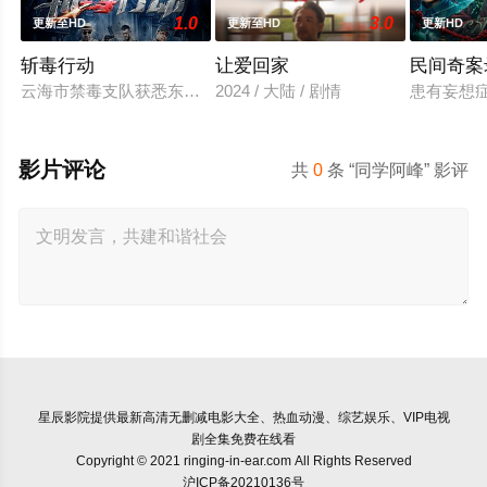
1.0
3.0
更新至HD
更新至HD
更新HD
斩毒行动
让爱回家
民间奇案
云海市禁毒支队获悉东南亚毒王廖爷将携600余公斤毒品来云交
2024 / 大陆 / 剧情
患有妄想
影片评论
共
0
条 “同学阿峰” 影评
星辰影院
提供最新高清无删减电影大全、热血动漫、综艺娱乐、VIP电视
剧全集免费在线看
Copyright © 2021 ringing-in-ear.com All Rights Reserved
沪ICP备20210136号