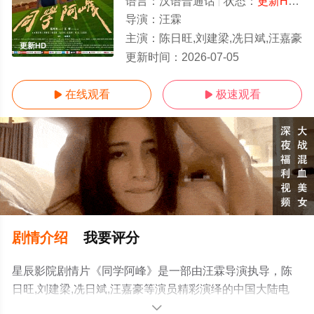
语言：
汉语普通话
状态：
更新HD/高清
导演：
汪霖
主演：
陈日旺,刘建梁,冼日斌,汪嘉豪
更新HD
更新时间：
2026-07-05
在线观看
极速观看


剧情介绍
我要评分
星辰影院剧情片《同学阿峰》是一部由汪霖导演执导，陈
日旺,刘建梁,冼日斌,汪嘉豪等演员精彩演绎的中国大陆电
影，手机免费观看高清未删减完整版电影大全就上星辰电
