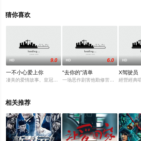
影网，更多相关信息可移步至豆瓣电影、电视猫或剧情网
等平台了解。
猜你喜欢
9.0
6.0
HD
HD
HD
一不小心爱上你
“去你的”清单
X驾驶员
凄美的爱情故事。皇冠影视有限公司 荣誉出品观看地址http://www.56.co
一场恶作剧害他勤修苦读的高三努力
經營經典
相关推荐