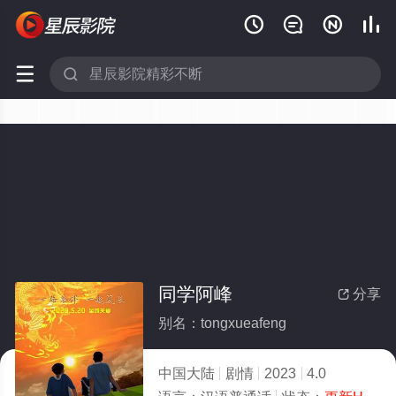






同学阿峰
分享

别名：tongxueafeng
中国大陆
剧情
2023
4.0