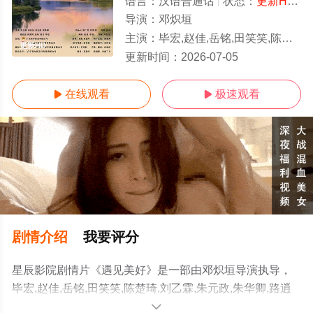
语言：
汉语普通话
状态：
更新HD/高清
导演：
邓炽垣
主演：
毕宏,赵佳,岳铭,田笑笑,陈楚琦,刘乙霖,朱元政,朱华卿,路逍遥
更新HD
更新时间：
2026-07-05
在线观看
极速观看


剧情介绍
我要评分
星辰影院剧情片《遇见美好》是一部由邓炽垣导演执导，
毕宏,赵佳,岳铭,田笑笑,陈楚琦,刘乙霖,朱元政,朱华卿,路逍
遥等演员精彩演绎的中国大陆电影，手机免费观看高清未
