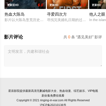
6.0
2.0
更新至HD
更新HD
更新HD
热血大陈岛
寻爱四次方
他人之眼
影片以大陈岛垦荒历史为创作底色，在尊重历史真实性的前提下，
寻找完美婚礼日期的过程，扎拉经历
In the isl
影片评论
共
0
条 “遇见美好” 影评
星辰影院
提供最新高清无删减电影大全、热血动漫、综艺娱乐、VIP电视
剧全集免费在线看
Copyright © 2021 ringing-in-ear.com All Rights Reserved
沪ICP备20210136号