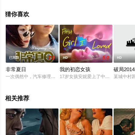
删减完整版电影大全就上星辰电影网，更多相关信息可移
步至豆瓣电影、电视猫或剧情网等平台了解。
猜你喜欢
7.0
5.0
已完结
HD
HD
非常夏日
我的初恋女孩
破局2014
一次偶然中，汽车修理工雷海洋（潘粤明 饰）成为了一起强奸案
17岁女孩安妮爱上了中学里最受欢迎
某城中村
相关推荐