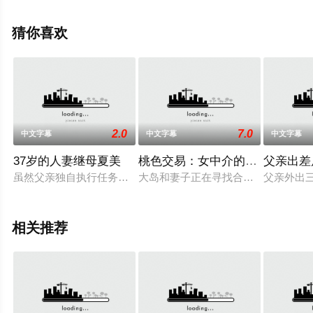
辰电影网，更多相关信息可移步至豆瓣电影、电视猫或剧
情网等平台了解。
猜你喜欢
2.0
7.0
中文字幕
中文字幕
中文字幕
37岁的人妻继母夏美
桃色交易：女中介的成交手段
父亲出差
虽然父亲独自执行任务，连节假日也不回家，继母开始想念他。
大岛和妻子正在寻找合适的房产，准
父亲外出
相关推荐