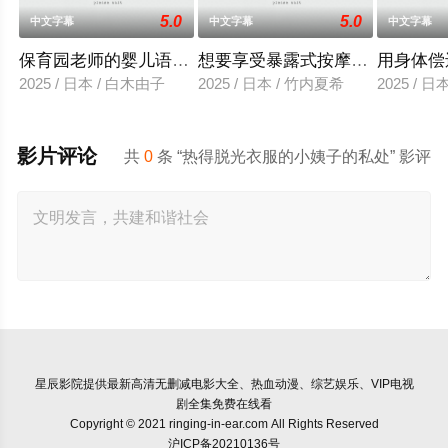
5.0
5.0
中文字幕
中文字幕
中文字幕
保育园老师的婴儿语让人超兴奋
想要享受暴露式按摩的已婚女子
用身体偿
2025 / 日本 / 白木由子
2025 / 日本 / 竹内夏希
2025 / 
影片评论
共
0
条 “热得脱光衣服的小姨子的私处” 影评
星辰影院
提供最新高清无删减电影大全、热血动漫、综艺娱乐、VIP电视
剧全集免费在线看
Copyright © 2021 ringing-in-ear.com All Rights Reserved
沪ICP备20210136号