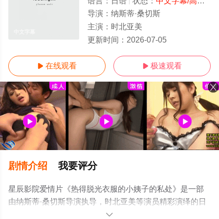
语言：
日语
状态：
中文字幕/高清
- 
导演：
纳斯蒂·桑切斯
主演：
时北亚美
中文字幕
更新时间：
2026-07-05
在线观看
极速观看


剧情介绍
我要评分
星辰影院爱情片《热得脱光衣服的小姨子的私处》是一部
由纳斯蒂·桑切斯导演执导，时北亚美等演员精彩演绎的日
本电影，手机免费观看高清未删减完整版电影大全就上星
