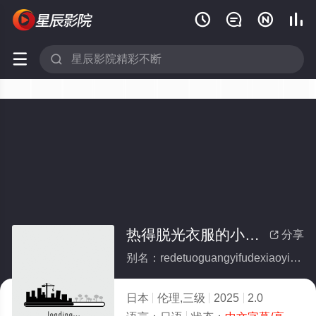






热得脱光衣服的小姨子的私处
分享

别名：redetuoguangyifudexiaoyizidesichu
日本
伦理,三级
2025
2.0