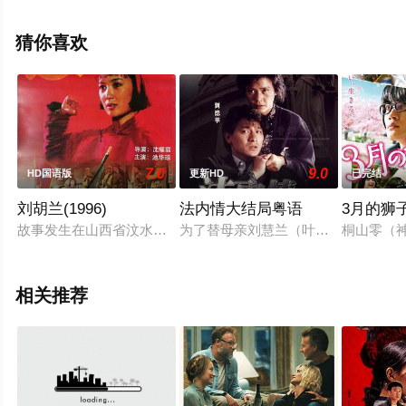
斯,Romy·Woods,Natalie·Robbie等演员精彩演绎的美国电
影，手机免费观看高清未删减完整版电影大全就上星辰电
猜你喜欢
影网，更多相关信息可移步至豆瓣电影、电视猫或剧情网
等平台了解。
7.0
9.0
HD国语版
更新HD
已完结
刘胡兰(1996)
法内情大结局粤语
3月的狮
故事发生在山西省汶水县云周西村，年幼的刘胡兰（池华琼 饰
为了替母亲刘慧兰（叶德娴 饰）洗脱
桐山零（
相关推荐