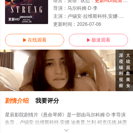
语言：
英语
状态：
更新HD/高清
- 免费在线观看
导演：
马尔科姆·D·李
主演：
卢锡安·拉维斯科特,安娜·迪奥普,兰利·柯克伍德,林恩·惠特菲尔德,菲利普·韦利
更新HD
更新时间：
2026-07-06
在线观看
极速观看


剧情介绍
我要评分
星辰影院剧情片《悬命琴师》是一部由马尔科姆·D·李导演
执导，卢锡安·拉维斯科特,安娜·迪奥普,兰利·柯克伍德,林恩
·惠特菲尔德,菲利普·韦利,克洛伊·贝利,可可·琼
