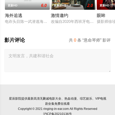
6.0
2.0
更新HD
更新至HD
更新HD ??
海外追逃
激情邀约
眼眸
电诈头目陈一武潜逃海外实施诈骗犯罪，为将其引渡回国，中方
改编自2020年西班牙电影《多愁善
摄影师徐
影片评论
共
0
条 “悬命琴师” 影评
星辰影院
提供最新高清无删减电影大全、热血动漫、综艺娱乐、VIP电视
剧全集免费在线看
Copyright © 2021 ringing-in-ear.com All Rights Reserved
沪ICP备20210136号