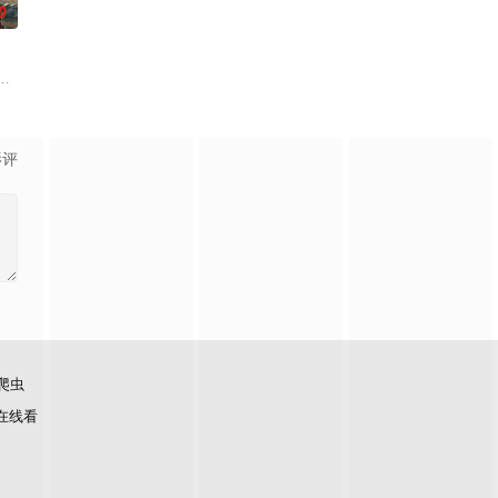
0
了罗德岛人紧密联系的圈子。他们有着深厚的社区根基，家族世代传承。他们
影评
爬虫
在线看