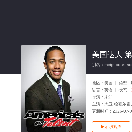
美国达人 
别名：meiguodarendis
地区：
美国
类型：
语言：
英语
状态：
导演：
未知
主演：
大卫·哈塞尔霍
更新时间：
2026-07-
在线观看
