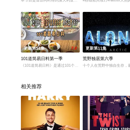
本节目是首部同时得到澳大利亚电影局和新南威尔士电影局扶持
#粉雄救兵续订#Netfli
更新第51集
7.0
更新第11集
101道简易日料第一季
荒野独居第六季
《101道简易日料》是通过101个3分钟左右的短视频，讲述了
十个人在荒野中独自生存，最后幸存的一
相关推荐