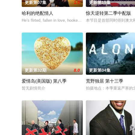
更新第07集
1.0
更新第15集
哈利的绝配情人
惊天逆转第二季中配版
He’s flirted, fallen in love, hooked up, and broken up. He’s even
本节目是首部同时得到澳大
更新第32期
8.0
更新第04集
爱情岛(美国版) 第八季
荒野独居 第十三季
暂无剧情简介
拍摄地点：本季重返严寒的北