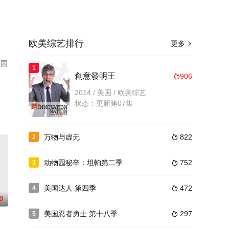
欧美综艺排行
更多

美国
1
創意發明王
906

2014 / 美国 / 欧美综艺
状态：更新第07集
万物与虚无
822
2

动物园秘辛：坦帕第二季
752
3

美国达人 第四季
472
4

0
美国忍者勇士 第十八季
297
5
