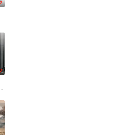
0
重述百余年里，发生在世界各地的真实罪案故事，并挖掘每个案
澳联合出品动画纪录片。以短番的形式重述百余年里，发生在世界各地的真实罪
0
脉，这里是灰熊、狼群和驼鹿的栖息地。参赛阵容：节目首
has been
t Talent, an American television realit