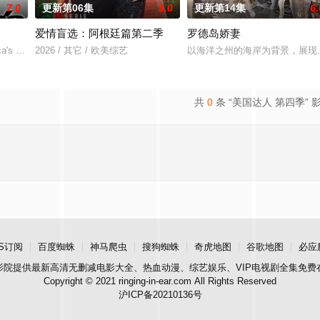
7.0
更新第06集
9.0
更新第14集
6.
爱情盲选：阿根廷篇第二季
罗德岛娇妻
月21日起开始播出一部选秀节目——America’s Got Talent，将给全
's Got Talent, an American television reali
2026 / 其它 / 欧美综艺
以海洋之州的海岸为背景，展现
共
0
条 “美国达人 第四季” 
S订阅
百度蜘蛛
神马爬虫
搜狗蜘蛛
奇虎地图
谷歌地图
必应
影院
提供最新高清无删减电影大全、热血动漫、综艺娱乐、VIP电视剧全集免费
Copyright © 2021 ringing-in-ear.com All Rights Reserved
沪ICP备20210136号