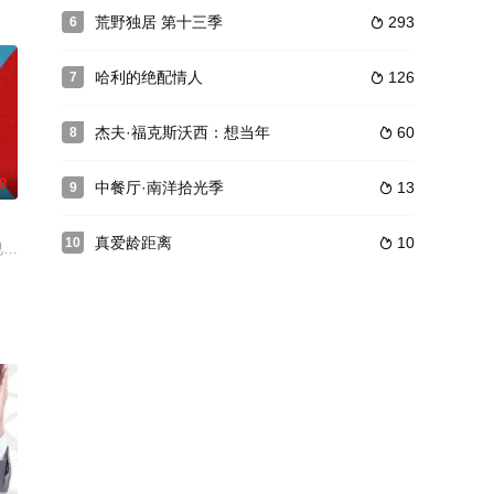
实罪案故事，并挖掘每个案
大草原”寻找改造主角了。
师向专业教练讨教，争夺丰厚奖金
荒野独居 第十三季
293
6

哈利的绝配情人
126
7

杰夫·福克斯沃西：想当年
60
8

0
中餐厅·南洋拾光季
13
9

真爱龄距离
10
10

己动手来实践。诸如
r before
电视台特约制作。比基尼、IPOD、性感内衣。让我们揭示这些让人趋之若鹜的