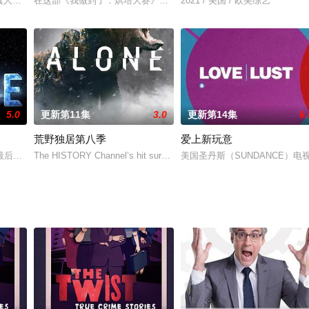
的中澳联合出品动画纪录片。以短番的形式重述百余年里，发生在世界各地的真
x大热真人秀《粉雄救兵》宣布续订第6季。这次将去到得克萨斯州奥斯汀，要“翻遍
在这部《我做到了：烘培大赛》但升级衍生剧集中，10位糟糕的烘培
2021 / 美国 / 欧美综艺
5.0
更新第11集
3.0
更新第14集
6.
荒野独居第八季
爱上新玩意
一些做日本菜的做法。其做法简单易学，食材也易获得，在日常生活中我们可以自
个人获得奖金50万美元！10 survival "experts" attempt to su
The HISTORY Channel’s hit survival series “Alone” is back like neve
美国圣丹斯（SUNDANCE）