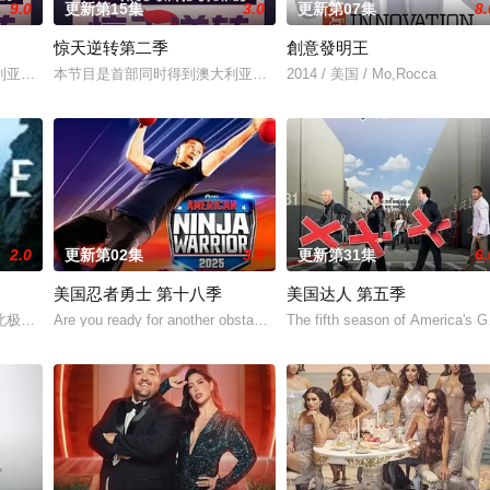
9.0
更新第15集
3.0
更新第07集
8.
惊天逆转第二季
創意發明王
 proposed
利亚电影局和新南威尔士电影局扶持的中澳联合出品动画纪录片。以短番的形式
本节目是首部同时得到澳大利亚电影局和新南威尔士电影局扶持的中
2014 / 美国 / Mo,Rocca
2.0
更新第02集
3.0
更新第31集
6.
美国忍者勇士 第十八季
美国达人 第五季
极圈，拍摄地位于加拿大西北地区阿克拉维克（Aklavik）附近的理查森山
Are you ready for another obstacle course? American Ninja Warrior 
The fifth season of America's Go