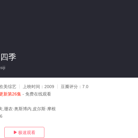
第四季
iji
欧美综艺
上映时间：
2009
豆瓣评分：
7.0
更新第26集
- 免费在线观看
夫,珊农·奥斯博内,皮尔斯·摩根
06
极速观看
