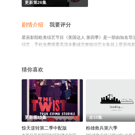
更新第26集
剧情介绍
我要评分
星辰影院欧美综艺节目《美国达人 第四季》是一部由知名导演
综艺，手机免费观看高清未删减完整版综艺全集就上星辰电
猜你喜欢
更新第15集
9.0
全10集
惊天逆转第二季中配版
粉雄救兵第六季