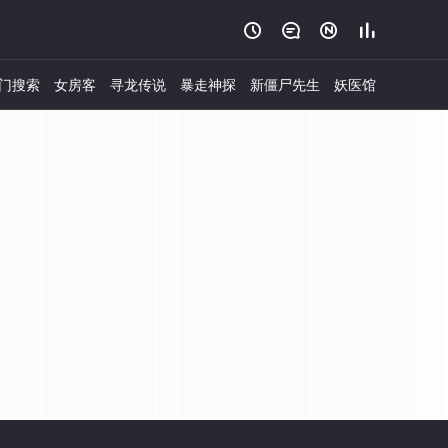




门搜索
女房客
寻龙传说
暴走神探
新僵尸先生
妖医馆