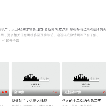
执导，大卫·哈塞尔霍夫,珊农·奥斯博内,皮尔斯·摩根等演员精彩演绎的
影网，更多相关信息可移步至豆瓣综艺、电视猫或剧情网等平台了解。
展开全部

6.0
全10集
5.0
更新至02集
2.
我做到了：烘培大挑战
圣诞的十二次约会第二季