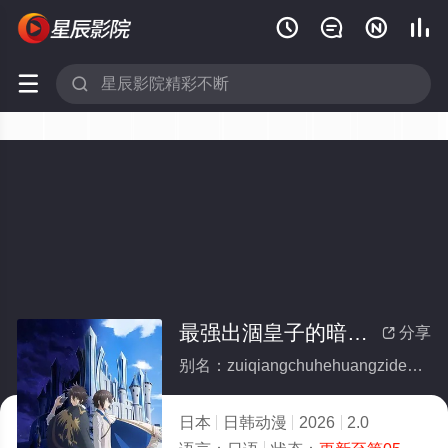






最强出涸皇子的暗跃帝位争夺
分享

别名：zuiqiangchuhehuangzideanyuediweizhengduo
日本
日韩动漫
2026
2.0