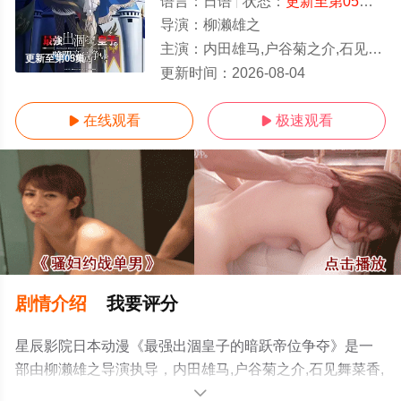
语言：
日语
状态：
更新至第05集
- 
导演：
柳濑雄之
主演：
内田雄马,户谷菊之介,石见舞菜香,内田真礼,本渡枫,井上和彦,田丸笃志,竹内良太
更新至第05集
更新时间：
2026-08-04
在线观看
极速观看


剧情介绍
我要评分
星辰影院日本动漫《最强出涸皇子的暗跃帝位争夺》是一
部由柳濑雄之导演执导，内田雄马,户谷菊之介,石见舞菜香,
内田真礼,本渡枫,井上和彦,田丸笃志,竹内良太,斋贺光希,松
