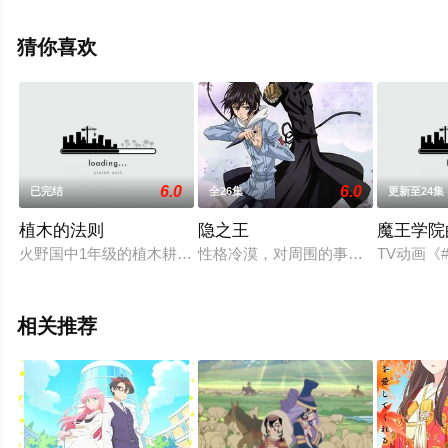
冈祯丞,桑原由气,茅野爱衣,田中正彦等演员精彩演绎的日本
动漫，手机免费观看高清未删减完整版动漫全集就上星辰
猜你喜欢
电影网，更多相关信息可移步至豆瓣动漫、电视猫或剧情
网等平台了解。
6.0
6.0
已完结
全26集
更新至24集
植木的法则
隐之王
魔王学院
火野国中1年级的植木耕助，某天突然得到了“将自己认为是垃圾
性格冷漠，对周围的事毫不关心的六条
TV动画《
相关推荐