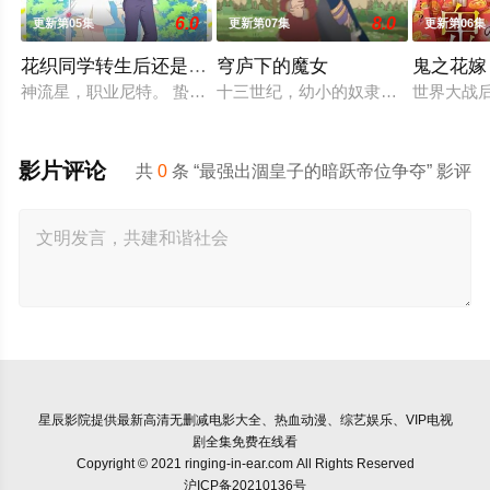
6.0
8.0
更新第05集
更新第07集
更新第06集
花织同学转生后还是想干架
穹庐下的魔女
鬼之花嫁
神流星，职业尼特。 蛰居在家沉迷游戏度日，实际上却在某个不
十三世纪，幼小的奴隶希塔拉在伊朗
世界大战
影片评论
共
0
条 “最强出涸皇子的暗跃帝位争夺” 影评
星辰影院
提供最新高清无删减电影大全、热血动漫、综艺娱乐、VIP电视
剧全集免费在线看
Copyright © 2021 ringing-in-ear.com All Rights Reserved
沪ICP备20210136号