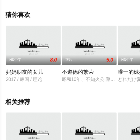
版电影大全就上星辰电影网，更多相关信息可移步至豆瓣
电影、电视猫或剧情网等平台了解。
猜你喜欢
8.0
5.0
HD中字
正片
HD中字
妈妈朋友的女儿
不道德的繁荣
唯一的妹
2017 / 韩国 / 理论
昭和10年、不知火公 爵（清水紘治
どれだけ
相关推荐