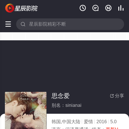






思念爱
分享

别名：sinianai
韩国,中国大陆
爱情
2016
5.0