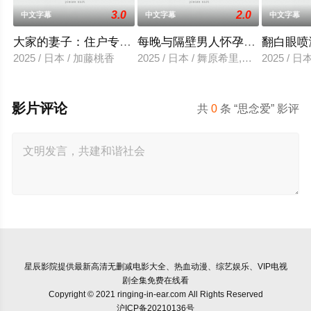
3.0
2.0
中文字幕
中文字幕
中文字幕
大家的妻子：住户专用洞口
每晚与隔壁男人怀孕性爱
翻白眼喷
2025 / 日本 / 加藤桃香
2025 / 日本 / 舞原希里,佐川金二
2025 / 
影片评论
共
0
条 “思念爱” 影评
星辰影院
提供最新高清无删减电影大全、热血动漫、综艺娱乐、VIP电视
剧全集免费在线看
Copyright © 2021 ringing-in-ear.com All Rights Reserved
沪ICP备20210136号