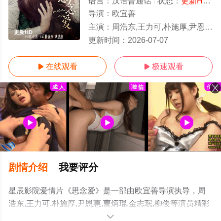
语言：
汉语普通话
状态：
更新HD/高清
导演：
欧宜善
主演：
周浩东,王力可,朴施厚,尹恩惠,曹炳琨,金志珉,柳俊
更新HD
更新时间：
2026-07-07
在线观看
极速观看


剧情介绍
我要评分
星辰影院爱情片《思念爱》是一部由欧宜善导演执导，周
浩东,王力可,朴施厚,尹恩惠,曹炳琨,金志珉,柳俊等演员精彩
演绎的韩国,中国大陆电影，手机免费观看高清未删减完整
