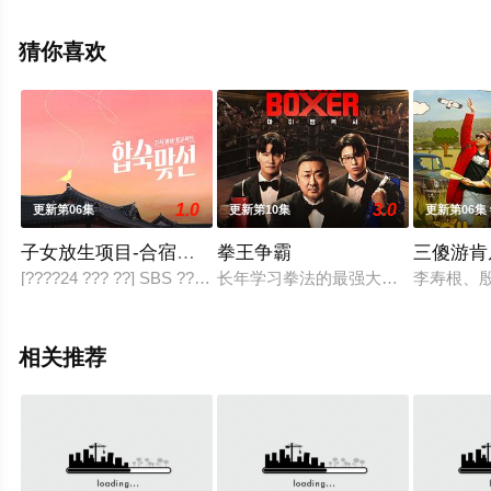
版综艺全集就上星辰电影网，更多相关信息可移步至豆瓣
综艺、电视猫或剧情网等平台了解。
猜你喜欢
1.0
3.0
更新第06集
更新第10集
更新第06集
子女放生项目-合宿相亲
拳王争霸
三傻游肯
[????24 ??? ??] SBS ?? ??? ?? ???? '???? ????-????'? MC? ???
长年学习拳法的最强大叔马东石亲自企
李寿根、
相关推荐