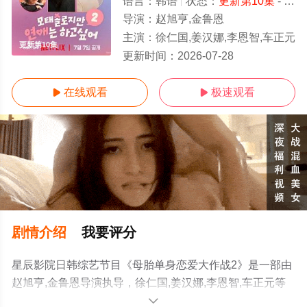
语言：
韩语
状态：
更新第10集
- 免费在线观看
导演：
赵旭亨,金鲁恩
主演：
徐仁国,姜汉娜,李恩智,车正元
更新第10集
更新时间：
2026-07-28
在线观看
极速观看


剧情介绍
我要评分
星辰影院日韩综艺节目《母胎单身恋爱大作战2》是一部由
赵旭亨,金鲁恩导演执导，徐仁国,姜汉娜,李恩智,车正元等
演员精彩演绎的韩国综艺，手机免费观看高清未删减完整
