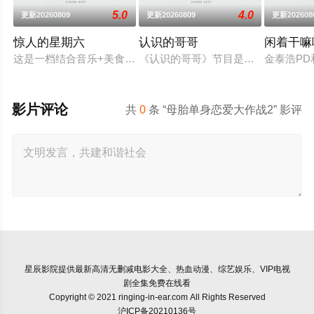
5.0
4.0
更新20260809
更新20260809
更新202608
惊人的星期六
认识的哥哥
闲着干嘛
这是一档结合音乐+美食+答题的新综艺。由申东烨、SHINee
《认识的哥哥》节目是根据主题不同
金泰浩P
影片评论
共
0
条 “母胎单身恋爱大作战2” 影评
星辰影院
提供最新高清无删减电影大全、热血动漫、综艺娱乐、VIP电视
剧全集免费在线看
Copyright © 2021 ringing-in-ear.com All Rights Reserved
沪ICP备20210136号