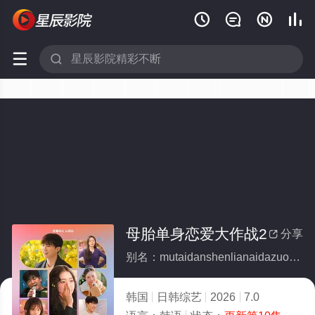






母胎单身恋爱大作战2
分享

别名：mutaidanshenlianaidazuozhan2
韩国
日韩综艺
2026
7.0