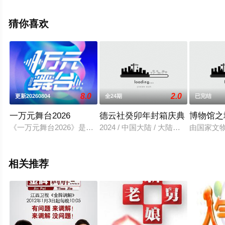
多相关信息可移步至豆瓣综艺、电视猫或剧情网等平台了
解。
猜你喜欢
8.0
2.0
更新20260804
全24期
已完结
一万元舞台2026
德云社癸卯年封箱庆典
博物馆之
《一万元舞台2026》是腾讯音乐推出的新歌舞台展演式特别活
2024 / 中国大陆 / 大陆综艺
由国家文
相关推荐