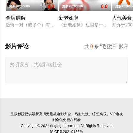
4.0
6.0
更新20260806
更新20260806
更新202606
金牌调解
新老娘舅
人气美食
邀请一对（或多个）有矛盾的当事人进入演播室，主持人和人民
《新老娘舅》栏目是一档全国首创的
开办于2
影片评论
共
0
条 “毛雪汪” 影评
星辰影院
提供最新高清无删减电影大全、热血动漫、综艺娱乐、VIP电视
剧全集免费在线看
Copyright © 2021 ringing-in-ear.com All Rights Reserved
沪ICP备20210136号