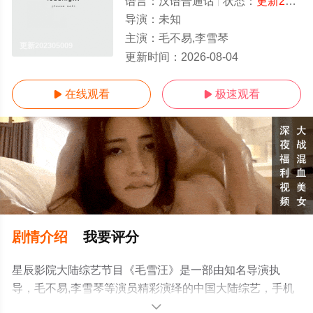
语言：
汉语普通话
状态：
更新202305009
导演：
未知
主演：
毛不易,李雪琴
更新202305009
更新时间：
2026-08-04
在线观看
极速观看


剧情介绍
我要评分
星辰影院大陆综艺节目《毛雪汪》是一部由知名导演执
导，毛不易,李雪琴等演员精彩演绎的中国大陆综艺，手机
免费观看高清未删减完整版综艺全集就上星辰电影网，更
