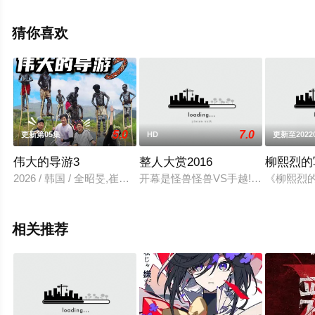
辰电影网，更多相关信息可移步至豆瓣综艺、电视猫或剧
情网等平台了解。
猜你喜欢
5.0
7.0
更新第05集
HD
更新至2022
伟大的导游3
整人大赏2016
柳熙烈的
2026 / 韩国 / 全昭旻,崔丹尼尔,李茂真,金大浩,朴明秀
开幕是怪兽怪兽VS手越!广播桝VS羽
《柳熙烈
相关推荐