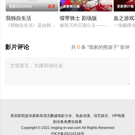
8.0
1.0
更新202230414
更新第01集
更新第07集
我独自生活
缎带骑士 剧场版
血之游戏
《我独自生活》是由韩国MBC电视台新年播放的特辑《男人的独居
被毁灭的王国公主——萨菲娅。灾厄
一场极限
影片评论
共
0
条 “我家的熊孩子” 影评
星辰影院
提供最新高清无删减电影大全、热血动漫、综艺娱乐、VIP电视
剧全集免费在线看
Copyright © 2021 ringing-in-ear.com All Rights Reserved
沪ICP备20210136号