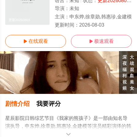
语言：
未知
状态：
更新20260803
-
导演：
未知
主演：
申东烨,徐章勋,韩惠珍,金建模
更新20260803
更新时间：
2026-08-03
在线观看
极速观看


剧情介绍
我要评分
星辰影院日韩综艺节目《我家的熊孩子》是一部由知名导
演执导，申东烨,徐章勋,韩惠珍,金建模等演员精彩演绎的韩
国综艺，手机免费观看高清未删减完整版综艺全集就上星
