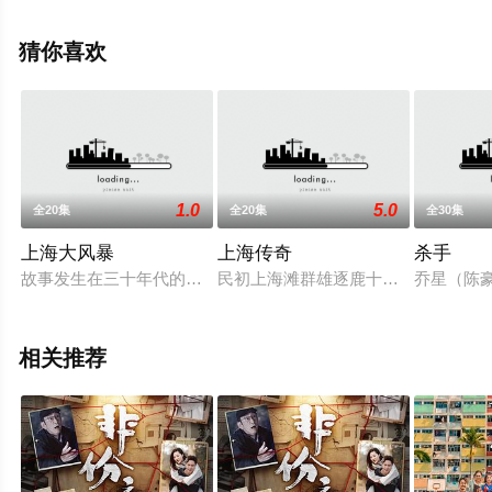
结局剧情已揭晓（全30集），手机免费观看高清未删减完
整版电视剧全集就上星辰电影网，更多相关信息可移步至
猜你喜欢
豆瓣电视剧、电视猫或剧情网等平台了解。
1.0
5.0
全20集
全20集
全30集
上海大风暴
上海传奇
杀手
故事发生在三十年代的上海，欧阳日本为一私家侦探，后其父遭
民初上海滩群雄逐鹿十里大洋场仇杀不
乔星（陈
相关推荐