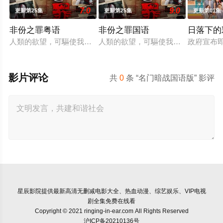
7.0
9.0
更新第25集
更新第25集
更新第01集
非份之罪粤语
非份之罪国语
日落下的
人類的欲望，可驅使我們超越自我，然而，當欲望失控，過份貪
人類的欲望，可驅使我們超越自我，
政府宣布
影片评论
共
0
条 “名门暗战国语版” 影评
星辰影院
提供最新高清无删减电影大全、热血动漫、综艺娱乐、VIP电视
剧全集免费在线看
Copyright © 2021 ringing-in-ear.com All Rights Reserved
沪ICP备20210136号