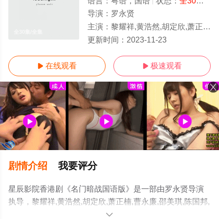
语言：
粤语，国语
状态：
全30集
- 
导演：
罗永贤
主演：
黎耀祥,黄浩然,胡定欣,萧正楠,曹永廉,邵美琪,陈国邦,岳华,关菊英,陈自瑶
全30集/全集
更新时间：
2023-11-23
在线观看
极速观看


剧情介绍
我要评分
星辰影院香港剧《名门暗战国语版》是一部由罗永贤导演
执导，黎耀祥,黄浩然,胡定欣,萧正楠,曹永廉,邵美琪,陈国邦,
岳华,关菊英,陈自瑶等演员精彩演绎的中国香港电视剧，大
