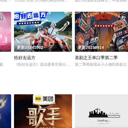
；妻子们通过旅行突破自己完成蜕变，乘风破浪的心路历程。
《明星大侦探之名侦探学院 第四季》的衍生节目，以学长们录制后的采访花絮
节目以“话筒”作为核心标志和模式点，已毕业的 “优秀毕业生”，以
脱口秀顶级竞技舞台，年度热梗发
4.0
更新20241002
8.0
更新20250914
6.
恰好去远方
喜剧之王单口季第二季
碧晨
昕葳
《恰好去远方》是由爱奇艺推出的高原探索纪实综艺，预计Q2上线
第二季将延续从小人物到喜剧之