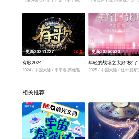
《乘风破浪的妻子》是《妻子的浪漫旅行 第四季》会员衍生节目
《名侦探学院4彩蛋版》是
更新20241227
10.0
更新20250520
有歌2024
年轻的战场之太好“校”了
2024 / 中国大陆 / 李宇春,蔡健雅,汪苏泷,张信哲,陈楚生,陶喆,张
2025 / 中国大陆 / 杜华,陈
相关推荐