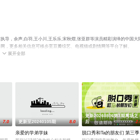
导，余声,白羽,王小川,王乐乐,宋秋熠,张亚群等演员精彩演绎的中国大
影网，更多相关信息可移步至豆瓣综艺、电视猫或剧情网等平台了解。
展开全部

更新20260806第3期离场之
7.0
更新至20240105期
8.0
后
2.
亲爱的学弟学妹
脱口秀和Ta的朋友们 第三季