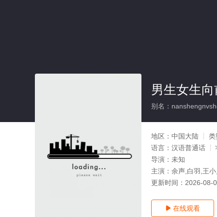
男生女生向
别名：nanshengnvshe
地区：
中国大陆
类
语言：
汉语普通话
导演：
未知
主演：
余声,白羽,王小
更新时间：
2026-08-
在线观看
