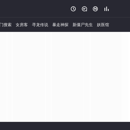




门搜索
女房客
寻龙传说
暴走神探
新僵尸先生
妖医馆