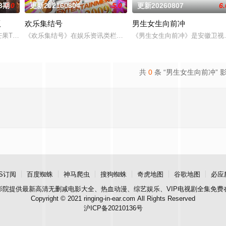
3期
4.0
更新202160804
5.0
更新20260807
6.
版
欢乐集结号
男生女生向前冲
是芒果TV超大型密室逃脱真人秀《密室大逃脱》的官方定制衍生节目。节目邀请
《欢乐集结号》在娱乐资讯类栏目中一枝独秀，领跑全国，是辽宁卫
《男生女生向前冲》是安徽卫视
共
0
条 “男生女生向前冲” 
S订阅
百度蜘蛛
神马爬虫
搜狗蜘蛛
奇虎地图
谷歌地图
必应
影院
提供最新高清无删减电影大全、热血动漫、综艺娱乐、VIP电视剧全集免费
Copyright © 2021 ringing-in-ear.com All Rights Reserved
沪ICP备20210136号