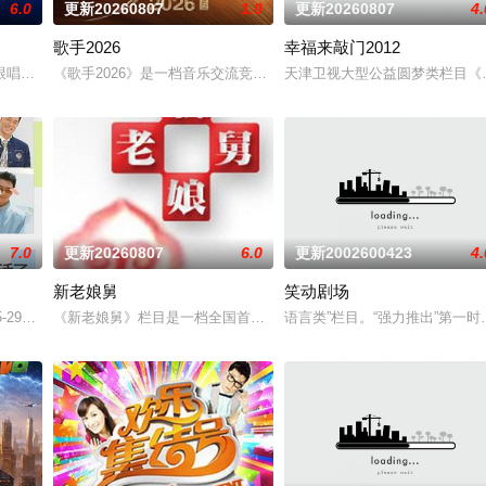
6.0
更新20260807
1.0
更新20260807
4.
歌手2026
幸福来敲门2012
真人秀。
跟唱的歌，有意想不到的合作搭档，更有看完会忍不住反复回味的舞台。
《歌手2026》是一档音乐交流竞技节目。节目集结全球实力唱将，
天津卫视大型公益圆梦类栏目《
7.0
更新20260807
6.0
更新2002600423
4.
新老娘舅
笑动剧场
，走进中医的万千世界，从草木到经络，从领悟到亲手实践。
-29日开启
《新老娘舅》栏目是一档全国首创的调解类谈话节目，由新娱乐和上
语言类”栏目。“强力推出”第一时