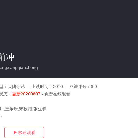
前冲
ngxiangqianchong
型：
大陆综艺
上映时间：
2010
豆瓣评分：
6.0
状态：
更新20260807
- 免费在线观看
川,王乐乐,宋秋熠,张亚群
07
极速观看
