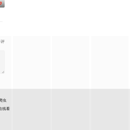
0
大神玩家进入全封闭的未知密室，根据线索进行推理解密，开
视唯一一档以报道娱乐动态、解读文化现象、重温经典作品为内容的专题栏目。
的一档全民榜样健身节目。从2010年开始，《男生女生向前冲》已经连续播出
影评
爬虫
在线看