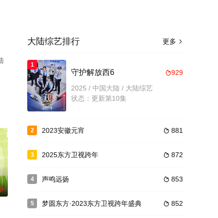
大陆综艺排行
更多

陆
1
守护解放西6
929

2025 / 中国大陆 / 大陆综艺
状态：更新第10集
2023安徽元宵
881
2

2025东方卫视跨年
872
3

声鸣远扬
853
4

0
梦圆东方·2023东方卫视跨年盛典
852
5
