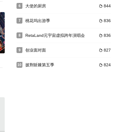
为主。通过特别彩蛋放送的形式，展现节目录制中学长们的真实
快闪的形式惊喜空降到母校，用“开放麦”形式开启回逛母校一日之旅，收集来自母
源地，2026夏天准时快乐
大使的厨房
844
6

桃花坞出游季
836
7

RetaLand元宇宙虚拟跨年演唱会
836
8

0
创业面对面
827
9

披荆斩棘第五季
824
10

。节目将邀请一群摇滚人前往藏地旅行，台上特立独行的摇滚音乐人在旅途中又
王的故事，汇聚来自全国各地脱口秀俱乐部及海外优秀单口喜剧演员，这些演