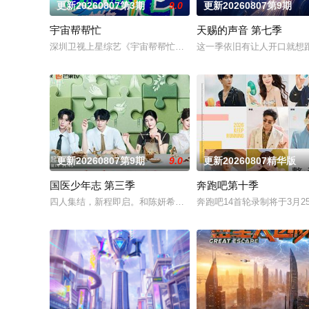
更新20260807第3期
9.0
更新20260807第9期
宇宙帮帮忙
天赐的声音 第七季
深圳卫视上星综艺《宇宙帮帮忙》是一档以文具快闪店为场景的
这一季依旧有让人开口就想
更新20260807第9期
9.0
更新20260807精华版
国医少年志 第三季
奔跑吧第十季
四人集结，新程即启。和陈妍希、夏之光、高卿尘、李雅娟一起
奔跑吧14首轮录制将于3月25