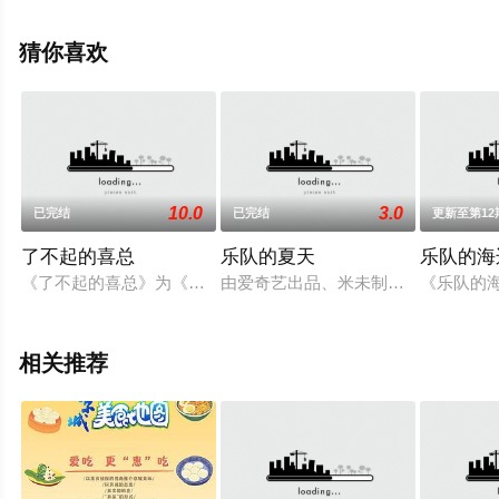
影网，更多相关信息可移步至豆瓣综艺、电视猫或剧情网
等平台了解。
猜你喜欢
10.0
3.0
已完结
已完结
更新至第12
了不起的喜总
乐队的夏天
乐队的海边
《了不起的喜总》为《喜剧总动员》的幕后花絮节目。让观众跟
由爱奇艺出品、米未制作的2019重
《乐队的海
相关推荐