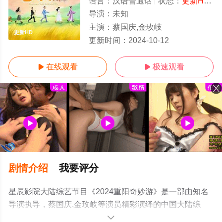
语言：
汉语普通话
状态：
更新HD
-
导演：
未知
主演：
蔡国庆,金玫岐
更新HD
更新时间：
2024-10-12
在线观看
极速观看


剧情介绍
我要评分
星辰影院大陆综艺节目《2024重阳奇妙游》是一部由知名
导演执导，蔡国庆,金玫岐等演员精彩演绎的中国大陆综
艺，手机免费观看高清未删减完整版综艺全集就上星辰电
