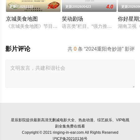
10.0
4.0
更新200251122
更新2002600423
更新202608
京城美食地图
笑动剧场
你好星期
《京城美食地图》节目组的美食侦探邀约行业专家和爱吃团网友
语言类”栏目。“强力推出”第一时段，
湖南卫视《
影片评论
共
0
条 “2024重阳奇妙游” 影评
星辰影院
提供最新高清无删减电影大全、热血动漫、综艺娱乐、VIP电视
剧全集免费在线看
Copyright © 2021 ringing-in-ear.com All Rights Reserved
沪ICP备20210136号