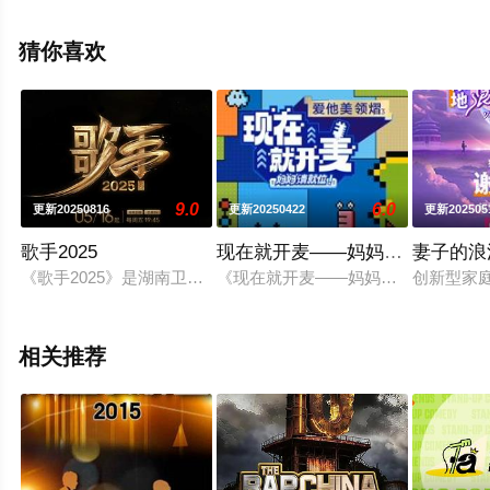
减完整版综艺全集就上星辰电影网，更多相关信息可移步
至豆瓣综艺、电视猫或剧情网等平台了解。
猜你喜欢
9.0
6.0
更新20250816
更新20250422
更新202505
歌手2025
现在就开麦——妈妈请就位！
妻子的浪漫
《歌手2025》是湖南卫视和芒果TV联合出品的音乐节目，节目于2
《现在就开麦——妈妈请就位！》将集
创新型家
相关推荐