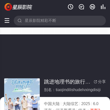






跳进地理书的旅行第四季
分享

别名：tiaojindilishudelvxingdisiji
中国大陆
大陆综艺
2025
6.0