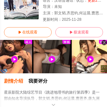
语言：
汉语普通话
状态：
更新20251128
导演：
未知
主演：
郭文韬,齐思钧,何运晨,曹恩齐,唐九洲
更新20251128
更新时间：
2025-11-28
在线观看
极速观看


剧情介绍
我要评分
星辰影院大陆综艺节目《跳进地理书的旅行第四季》是一
部由知名导演执导，郭文韬,齐思钧,何运晨,曹恩齐,唐九洲
等演员精彩演绎的中国大陆综艺，手机免费观看高清未删
