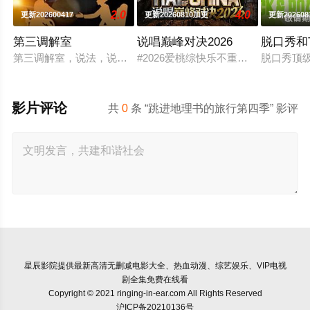
2.0
4.0
更新202600417
更新20260810加更
更新20260
第三调解室
说唱巅峰对决2026
脱口秀和
第三调解室，说法，说理，说亲情。第三调解室是国内第一档具
#2026爱桃综快乐不重样# #说唱
脱口秀顶级
影片评论
共
0
条 “跳进地理书的旅行第四季” 影评
星辰影院
提供最新高清无删减电影大全、热血动漫、综艺娱乐、VIP电视
剧全集免费在线看
Copyright © 2021 ringing-in-ear.com All Rights Reserved
沪ICP备20210136号