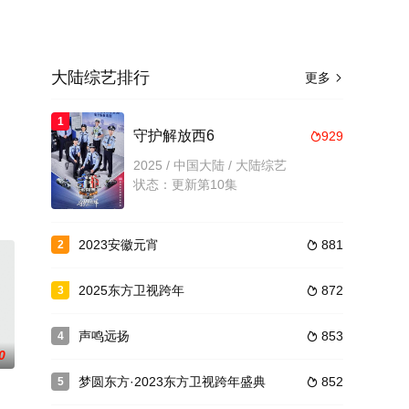
大陆综艺排行
更多

，
1
守护解放西6
929

2025 / 中国大陆 / 大陆综艺
状态：更新第10集
2023安徽元宵
881
2

2025东方卫视跨年
872
3

声鸣远扬
853
4

0
梦圆东方·2023东方卫视跨年盛典
852
5
