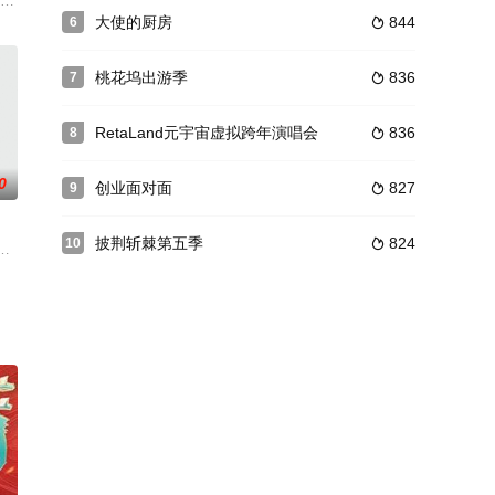
而坚持”的精神
向、职场生存等方方面面，也是为不同层次，不同行业，不同领
真人秀，节目以中国观众熟知的经典故事为原型，构建探险情境，打造中国首档
“角色扮演 推理游戏”两大趣味，六位明星玩家将选择案件中五个嫌疑人与一个
大使的厨房
844
6

桃花坞出游季
836
7

RetaLand元宇宙虚拟跨年演唱会
836
8

0
创业面对面
827
9

披荆斩棘第五季
824
10

对面进行“技艺过招”。
公司出品。该纪录片从大熊猫出发，延伸至其他珍稀动物，聚焦
人手不足的棘手问题，果园开启了“橙”心“橙”意果农月度实习计划。10位艺
新赛制归来，更具看点！与往届不同的是：本季3位踢馆歌手的最后1位将由芒