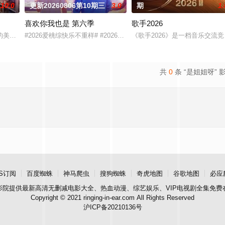
10.0
更新20260806第10期三
3.0
期
1.
喜欢你我也是 第六季
歌手2026
俱乐部的优秀单口喜剧演员和漫才组合。每一位“小人物”都将带着真实感与鲜
的美食竞技类真人秀 ，由何浩楠、黄渤、吕严、马頔等人为嘉宾。
#2026爱桃综快乐不重样# #2026爱奇艺新生片单# #喜欢你我也
《歌手2026》是一档音乐交
共
0
条 “是姐姐呀” 
S订阅
百度蜘蛛
神马爬虫
搜狗蜘蛛
奇虎地图
谷歌地图
必应
影院
提供最新高清无删减电影大全、热血动漫、综艺娱乐、VIP电视剧全集免费
Copyright © 2021 ringing-in-ear.com All Rights Reserved
沪ICP备20210136号