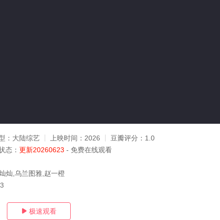
型：
大陆综艺
上映时间：
2026
豆瓣评分：
1.0
状态：
更新20260623
- 免费在线观看
黄灿灿,乌兰图雅,赵一橙
23
极速观看
