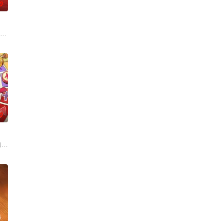
0
目。节目将司法局的人民调解室，公安局的联合调解室，人民法
们如何见招拆招，畅聊人生的酸甜苦辣。观察团已就位，等你一起来“当家”！
拾光”的氛围中，打造一家独具风格特色的田园餐厅。内容场景上，除餐厅本体
0
天的“爸爸当家”生活。新一季从四大维度：家庭形态、情
的默契配合！接下来开推团还会在推理探险的路上继续向前！在推市的舞台上上
的大陆腹地，他们只有一辆车和一车椰子们，通过在途径补给站完成挑战任务，
4