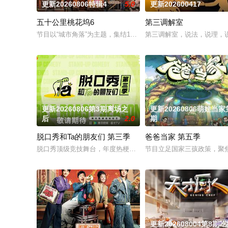
更新20260806特辑4
5.0
更新202600417
五十公里桃花坞6
第三调解室
节目以“城市角落”为主题，集结15位多元坞民通过21天的共同生
第三调解室，说法，说理，
更新20260806第3期离场之
更新20260806萌娃当家
后
2.0
期
脱口秀和Ta的朋友们 第三季
爸爸当家 第五季
脱口秀顶级竞技舞台，年度热梗发源地，2026夏天准时快乐
节目立足国家三孩政策，聚焦
更新202608004第8期