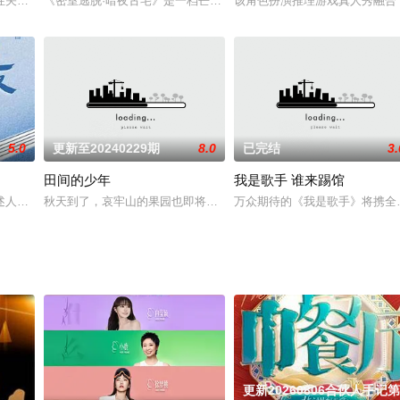
跨界艺人、网络红人等明星名人以“舞者”身份，在舞台上蒙面竞技，展现“为热爱
性关怀职场节目，由著名“策神”马可担任主持，专门关注女性求职的策略、方
《密室逃脱·暗夜古宅》是一档芒果TV出品的公益性质的游戏任务型
该角色扮演推理游戏真人秀融合
5.0
更新至20240229期
8.0
已完结
3.
田间的少年
我是歌手 谁来踢馆
节目中心制作。节目以梦想为基石，以切磋的方式让顶级唱将与素人歌手直接面
述人与动物因相遇而产生奇妙缘分的系列纪录片，由北京金尚龙影文化传播有限
秋天到了，哀牢山的果园也即将迎来最忙的采摘季。为了解决每年采摘季
万众期待的《我是歌手》将携全
更新20260806合伙人手记第