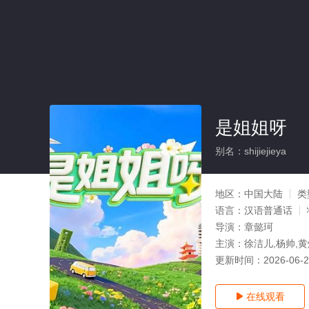
是姐姐呀
别名：shijiejieya
地区：
中国大陆
类
语言：
汉语普通话
导演：
章懿珂
主演：
徐洁儿,杨帅,
更新时间：
2026-06-
在线观看
