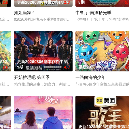
2.0
更新20260806母带2第4期下
1.0
8期
9.
姐姐当家2
中餐厅·南洋拾光季
活与亲手建造，探索"在不够理想的环境中，如何创造理想生活"的时代命题
说亲情。第三调解室是国内第一档具有法律效力的排解矛盾、化解纠纷的电视节
#2026爱桃综快乐不重样# #姐姐当家# 第二季惊喜回归，看姐姐
《中餐厅》第十年，将在“南洋
第12
更新20260806副本存档中第
2.0
9期
4.0
更新20260806第1期
8.
开始推理吧 第四季
一路向海的少年
社会“全职爸爸”育儿现象，邀请全职照顾孩子的四位爸爸，开启一场长达100
精彩推理的诞生，洞察力、判断力等是推理的关键，更少不了开推团
节目将5位少年空投至离海最远
吃播直
更新20260806超前营业第1