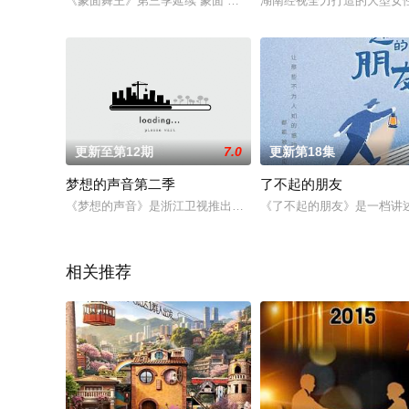
《蒙面舞王》第三季延续“蒙面 竞演 竞猜”模式，邀请专业舞者、
湖南经视全力打造的大型女
更新至第12期
7.0
更新第18集
梦想的声音第二季
了不起的朋友
《梦想的声音》是浙江卫视推出的原创音乐圆梦节目，由浙江卫视
《了不起的朋友》是一档讲
相关推荐