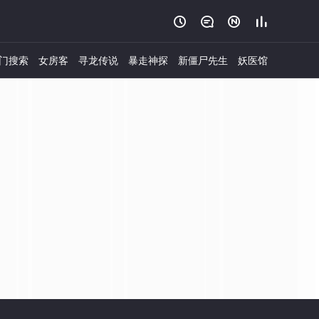




门搜索
女房客
寻龙传说
暴走神探
新僵尸先生
妖医馆