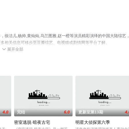
徐洁儿,杨帅,黄灿灿,乌兰图雅,赵一橙等演员精彩演绎的中国大陆综艺
更多相关信息可移步至豆瓣综艺、电视猫或剧情网等平台了解。
展开全部

4.0
完结
6.0
更新至第13期
4.
密室逃脱·暗夜古宅
明星大侦探第六季