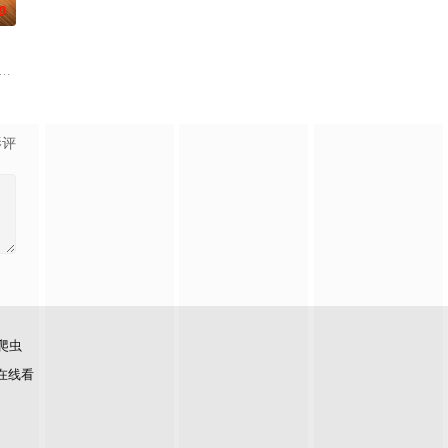
0
活的生命力站上舞台，他
是# 第六季暖心回归！恋综IP携“恋爱旅行季”而来，单身男女嘉宾将在山河湖海间旅
流竞技节目。节目集结全球实力唱将，在每周的直播比拼中高能开唱，演绎各国音
影评
爬虫
在线看