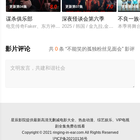
8.0
7.0
更新第04集
更新第07集
更新第04集
谋杀俱乐部
深夜怪谈会第六季
不良一族
电竞传奇Faker、东方神起的最强昌珉、TXT的杋圭等神级阵
2025 / 韩国 / 金九拉,金淑,金浩英
本季将舞
影片评论
共
0
条 “不能笑的孤独粉丝见面会” 影评
星辰影院
提供最新高清无删减电影大全、热血动漫、综艺娱乐、VIP电视
剧全集免费在线看
Copyright © 2021 ringing-in-ear.com All Rights Reserved
沪ICP备20210136号