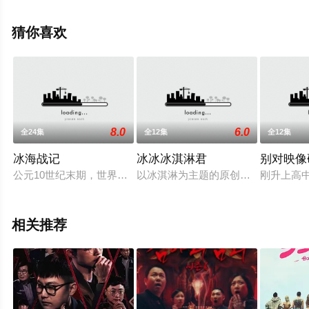
更多相关信息可移步至豆瓣综艺、电视猫或剧情网等平台
了解。
猜你喜欢
8.0
6.0
全24集
全12集
全12集
冰海战记
冰冰冰淇淋君
别对映像
公元10世纪末期，世界各地出现了只做战争掠夺的最强民族·维京
以冰淇淋为主题的原创动画《冰冰冰
刚升上高
相关推荐