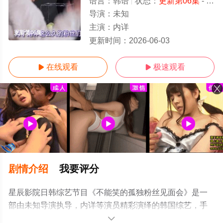
语言：
韩语
状态：
更新第06集
- 免费在线观看
导演：
未知
主演：
内详
更新第06集
更新时间：
2026-06-03
在线观看
极速观看


剧情介绍
我要评分
星辰影院日韩综艺节目《不能笑的孤独粉丝见面会》是一
部由未知导演执导，内详等演员精彩演绎的韩国综艺，手
机免费观看高清未删减完整版综艺全集就上星辰电影网，
