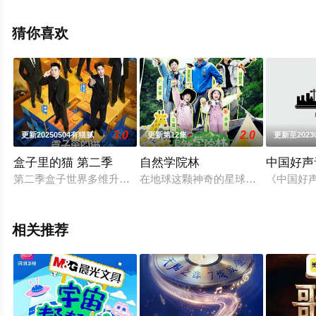
相关信息可移步至豆瓣综艺、电视猫或剧情网等平台了
解。
猜你喜欢
3.0
2.0
更新20250504有猫腻
更新第12集
更新至2023
盒子里的猫 第二季
自然学院林
中国好声音
第二季盒子世界多维升级，将围绕“从盒子里看世界”的概念，解
在地球这颗神奇的星球上存在着繁华
《中国好声
相关推荐