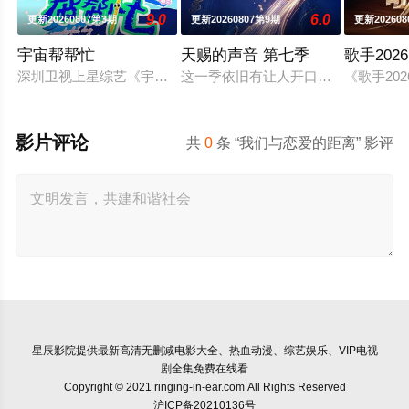
9.0
6.0
更新20260807第3期
更新20260807第9期
更新202608
宇宙帮帮忙
天赐的声音 第七季
歌手2026
深圳卫视上星综艺《宇宙帮帮忙》是一档以文具快闪店为场景的
这一季依旧有让人开口就想跟唱的歌
《歌手2
影片评论
共
0
条 “我们与恋爱的距离” 影评
星辰影院
提供最新高清无删减电影大全、热血动漫、综艺娱乐、VIP电视
剧全集免费在线看
Copyright © 2021 ringing-in-ear.com All Rights Reserved
沪ICP备20210136号