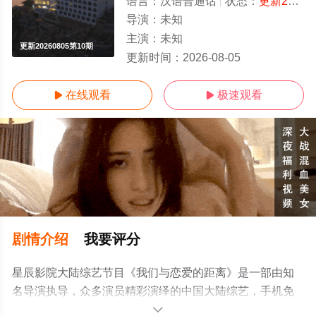
语言：
汉语普通话
状态：
更新20260805第10期
导演：
未知
主演：
未知
更新20260805第10期
更新时间：
2026-08-05
在线观看
极速观看


剧情介绍
我要评分
星辰影院大陆综艺节目《我们与恋爱的距离》是一部由知
名导演执导，众多演员精彩演绎的中国大陆综艺，手机免
费观看高清未删减完整版综艺全集就上星辰电影网，更多
