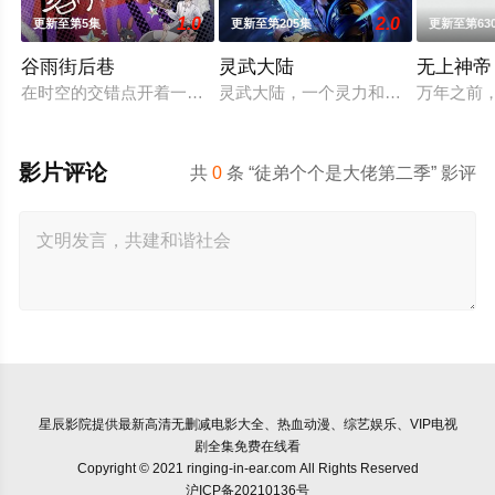
1.0
2.0
更新至第5集
更新至第205集
更新至第63
谷雨街后巷
灵武大陆
无上神帝
在时空的交错点开着一间酒馆——谷雨街后巷。 无论城市的角落，
灵武大陆，一个灵力和武魂并存的世
万年之前
影片评论
共
0
条 “徒弟个个是大佬第二季” 影评
星辰影院
提供最新高清无删减电影大全、热血动漫、综艺娱乐、VIP电视
剧全集免费在线看
Copyright © 2021 ringing-in-ear.com All Rights Reserved
沪ICP备20210136号