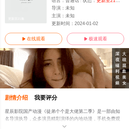
语言：
普通话
状态：
更新至21集
- 
导演：
未知
主演：
未知
更新至21集
更新时间：
2024-01-02
在线观看
极速观看


剧情介绍
我要评分
星辰影院国产动漫《徒弟个个是大佬第二季》是一部由知
名导演执导，众多演员精彩演绎的内地动漫，手机免费观
看高清未删减完整版动漫全集就上星辰电影网，更多相关
