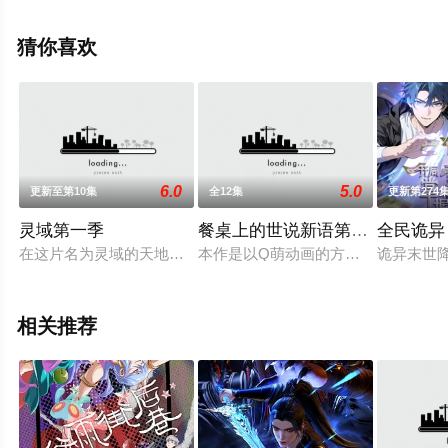
信息可移步至豆瓣动漫、电视猫或剧情网等平台了解。
猜你喜欢
6.0
5.0
更新至第10集
全12集
更新第274
灵域第一季
餐桌上的世说新语第一季
全民诡异
在这片名为灵域的天地间，有一片赤澜大陆，大陆上的武者和灵
本作是以Q萌动画的方式演绎《世说
诡异末世
相关推荐