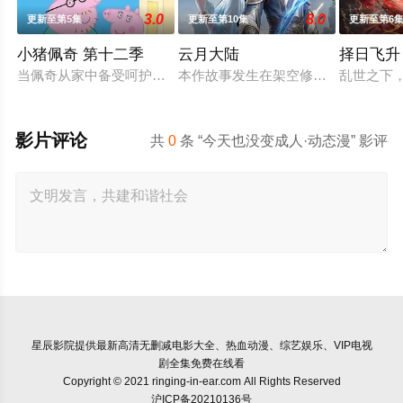
3.0
8.0
更新至第5集
更新至第10集
更新至第6
小猪佩奇 第十二季
云月大陆
择日飞升
当佩奇从家中备受呵护的"小妹妹"一跃成为肩负责任的"大姐姐"，
本作故事发生在架空修仙世界——云
乱世之下
影片评论
共
0
条 “今天也没变成人·动态漫” 影评
星辰影院
提供最新高清无删减电影大全、热血动漫、综艺娱乐、VIP电视
剧全集免费在线看
Copyright © 2021 ringing-in-ear.com All Rights Reserved
沪ICP备20210136号