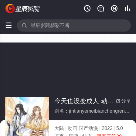






今天也没变成人·动态漫
分享

别名：jintianyemeibianchengrendongtaiman
大陆
动画,国产动漫
2022
5.0