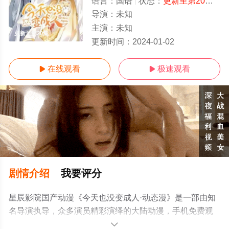
语言：
国语
状态：
更新至第20集
- 
导演：
未知
主演：
未知
更新至第20集
更新时间：
2024-01-02
在线观看
极速观看


剧情介绍
我要评分
星辰影院国产动漫《今天也没变成人·动态漫》是一部由知
名导演执导，众多演员精彩演绎的大陆动漫，手机免费观
看高清未删减完整版动漫全集就上星辰电影网，更多相关
