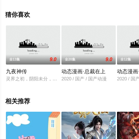
信息可移步至豆瓣动漫、电视猫或剧情网等平台了解。
猜你喜欢
9.0
9.0
全13集
全20集
全12集
九夜神传
动态漫画·总裁在上
动态漫画
灵界之初，阴阳未分，瞑涬鸿蒙，后大道萌芽，灵神生其中，灵
2020 / 国产 / 国产动漫
2020 / 
相关推荐