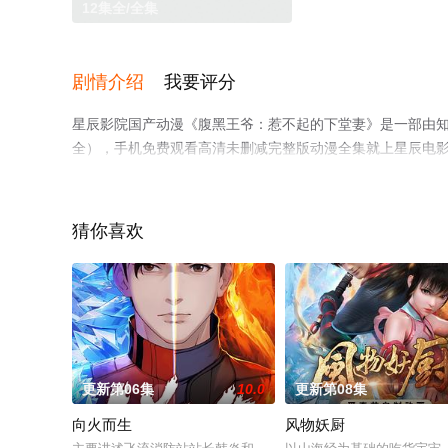
12集全/全集
剧情介绍
我要评分
星辰影院国产动漫《腹黑王爷：惹不起的下堂妻》是一部由知
全），手机免费观看高清未删减完整版动漫全集就上星辰电
猜你喜欢
更新第06集
10.0
更新第08集
向火而生
风物妖厨