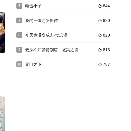
，战时英勇无比、闲时可爱
份悬殊的姜立，选择立志成为最强匠神，随后从剿灭山贼开始，成就上级神人，
电击小子
844
6

我的三体之罗辑传
830
7

今天也没变成人·动态漫
829
8

0
云深不知梦特别篇：逐冥之役
816
9

界门之下
787
10

了。拥有资深游戏经验的赵
赖是可以被数据统计出来的，并且这些数值会反映在每个人的
醒无上神魂，修炼无上武道，从此风起云涌与无数天骄争锋，诸天万界都将因为
战千里。末天阎劂造烽烟，寰定乾坤命太玄。六蚀天相．炼吾邪宗太玄封羲挟