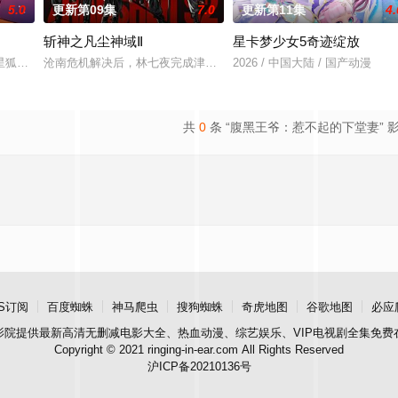
5.0
更新第09集
7.0
更新第11集
4.
斩神之凡尘神域Ⅱ
星卡梦少女5奇迹绽放
，他身化亿万血雨，洒落万古岁月，经历无数时空的熬炼，岁月长河的洗礼，他
星狐演绎不同的职业角色，帮助了孩子们了解职业，带领他们找寻到自己的兴趣
沧南危机解决后，林七夜完成津南山为期一年的守夜人集训考核，成为
2026 / 中国大陆 / 国产动漫
共
0
条 “腹黑王爷：惹不起的下堂妻” 
S订阅
百度蜘蛛
神马爬虫
搜狗蜘蛛
奇虎地图
谷歌地图
必应
影院
提供最新高清无删减电影大全、热血动漫、综艺娱乐、VIP电视剧全集免费
Copyright © 2021 ringing-in-ear.com All Rights Reserved
沪ICP备20210136号