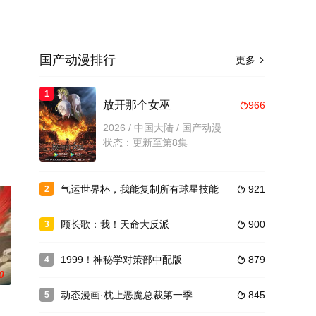
国产动漫排行
更多

1
放开那个女巫
966

2026 / 中国大陆 / 国产动漫
状态：更新至第8集
气运世界杯，我能复制所有球星技能
921
2

顾长歌：我！天命大反派
900
3

1999！神秘学对策部中配版
879
4

0
动态漫画·枕上恶魔总裁第一季
845
5
