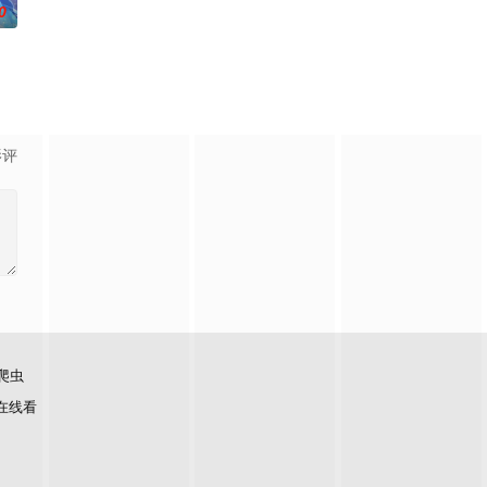
0
化万古，他化自在。看男主
与爱好，树立职业理想，并不断为这一理想而努力。
了正式的守夜人后，重回136小队，与伙伴再度开启一场与古神教会的崭新较
影评
爬虫
在线看