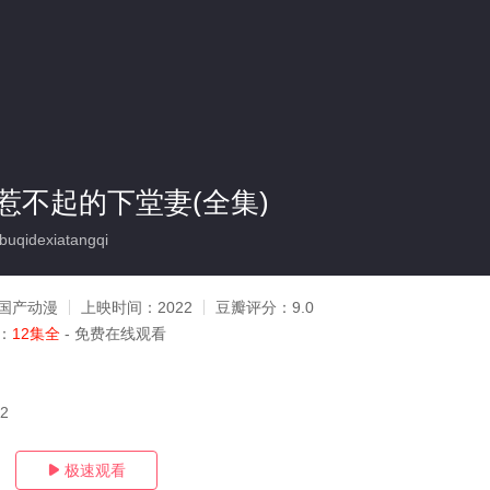
惹不起的下堂妻(全集)
uqidexiatangqi
国产动漫
上映时间：
2022
豆瓣评分：
9.0
：
12集全
- 免费在线观看
02
极速观看
