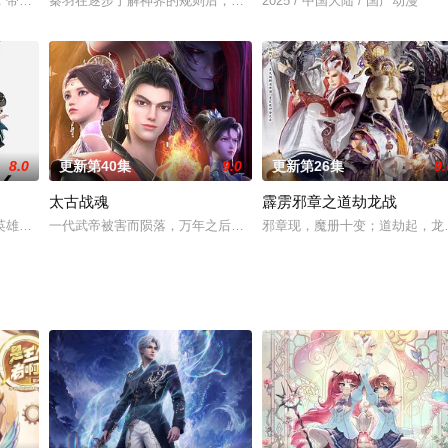
年燃烧青春和热血，奋战在消防第一线的动人故事。不光有火场救援的高燃时刻
，带领你走入妖厨的世界进行一场奇幻旅程。
秦羽在逐步了解神界的规则后，为了迎娶属于神界八大家族与自己身
2025 / 中国大陆 / 国产动漫
8.0
更新第40集
9.0
更新第26集
9.
太古战魂
霹雳邪章之道劫龙战
废物少爷，身边只有一名侍女跟随。面对困境，赵放反而觉得展现自己的时机到
英雄的世界，而获得最多信赖的英雄被誉为一一 X 。在这个世界里，人们的信
一代武帝被害而陨落，万年之后重生在一位名为秦风的少年身上。觉
邪章现，魔册十变；道劫起，龙