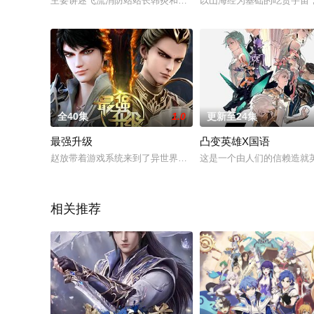
主要讲述飞流消防站站长韩炎和姜鸣声、宁薇、樊浩远等一众青
以山海经为基础的吃货宇宙
全40集
1.0
更新至24集
最强升级
凸变英雄X国语
赵放带着游戏系统来到了异世界，发现自己是一个被废了武功的
这是一个由人们的信赖造就
相关推荐