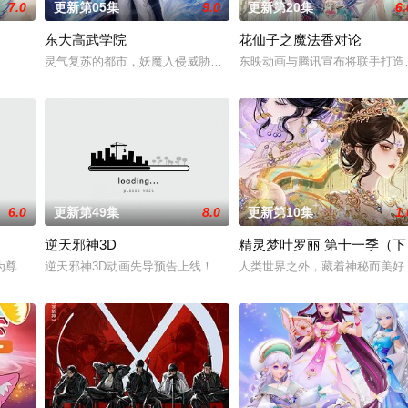
7.0
更新第05集
9.0
更新第20集
6.
东大高武学院
花仙子之魔法香对论
绝世造化神丹与逆天功法，仅凭一柄锈剑掀翻整片武道世界。双武魂同步觉醒，
灵气复苏的都市，妖魔入侵威胁来袭，天生废灵根的少年秦雨体内意
东映动画与腾讯宣布将联手打造
6.0
更新第49集
8.0
更新第10集
1.
逆天邪神3D
精灵梦叶罗丽 第十一季（下
韶月奉命成婚。两人在洞房夜发起暗杀，却发现彼此皆是不死之身。为了得到对
为尊；双生武脉，再现世间！醉卧美人膝，成就丹道至尊！
逆天邪神3D动画先导预告上线！掌天毒之珠，承邪神之血，修逆天之
人类世界之外，藏着神秘而美好