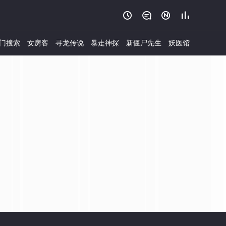




门搜索
女房客
寻龙传说
暴走神探
新僵尸先生
妖医馆