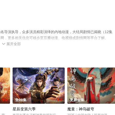
名导演执导，众多演员精彩演绎的内地动漫，大结局剧情已揭晓（12集
影网，更多相关信息可移步至豆瓣动漫、电视猫或剧情网等平台了解。
展开全部

9.0
全28集
3.0
更新全集
7.
星辰变第六季
魔童：神鸟破穹