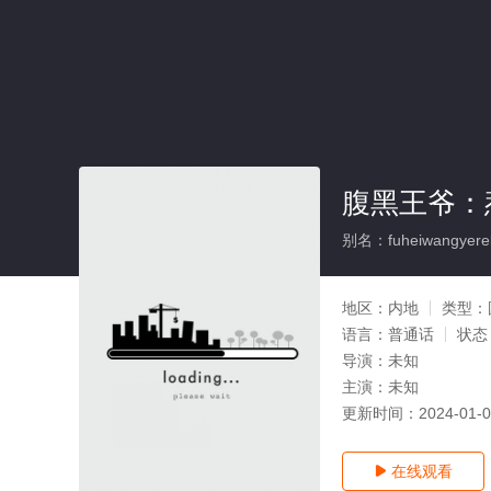
腹黑王爷：
别名：fuheiwangyereb
地区：
内地
类型：
语言：
普通话
状态
导演：
未知
主演：
未知
更新时间：
2024-01-
在线观看
