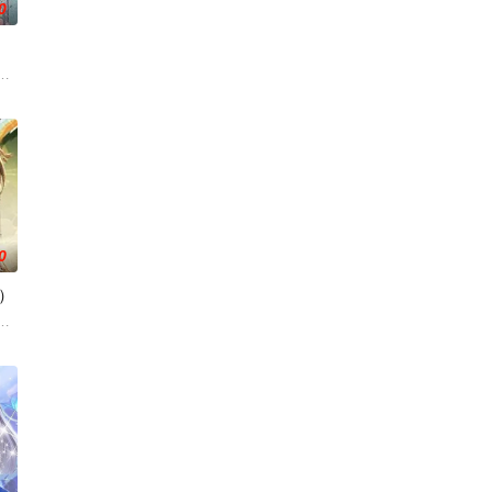
0
炼化万灵、参悟神魂两道同
外觉醒神力，被选中成为神秘至强功法万物生的传承人。秦雨加入东大高武学院
『花仙子』全新动画 新作将继承经典、结合潮流、呈现崭新的花仙子世界。
0
）
方宗门的秘宝御妖铃、镇魔
力。高能工作室出品，爱奇艺全网独播，敬请期待！
的叶罗丽仙境。这里的仙子因自然与人类世界的兴衰而生，也与万物命运相连