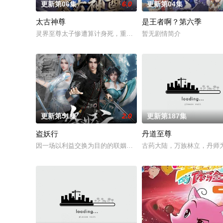
更新第06集
6.0
更新第04集
太古神尊
是王者啊？第六季
灵界至尊太子惨遭算计身死，重生跌落凡尘沦为底层杂役！身怀
暂无剧情简介
更新第51集
2.0
更新第187集
盗妖行
丹道至尊
因一场以利益交换为目的的联姻，太玄楼刺客江元与九璇宗圣女
古药大陆，万族林立，丹师