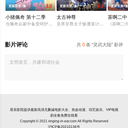
3.0
6.0
更新至第7集
更新至第7集
更新至第4
小猪佩奇 第十二季
太古神尊
茶啊二中
当佩奇从家中备受呵护的"小妹妹"一跃成为肩负责任的"大姐姐"，
灵界至尊太子惨遭算计身死，重生跌
《茶啊二
影片评论
共
0
条 “灵武大陆” 影评
星辰影院
提供最新高清无删减电影大全、热血动漫、综艺娱乐、VIP电视
剧全集免费在线看
Copyright © 2021 ringing-in-ear.com All Rights Reserved
沪ICP备20210136号