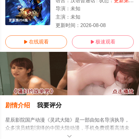
语言：
汉语普通话
状态：
更新第204集
导演：
未知
主演：
未知
更新第204集
更新时间：
2026-08-08
在线观看
极速观看


剧情介绍
我要评分
星辰影院国产动漫《灵武大陆》是一部由知名导演执导，
众多演员精彩演绎的中国大陆动漫，手机免费观看高清未
删减完整版动漫全集就上星辰电影网，更多相关信息可移
