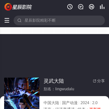






灵武大陆
分享

别名：lingwudalu
中国大陆
国产动漫
2024
2.0