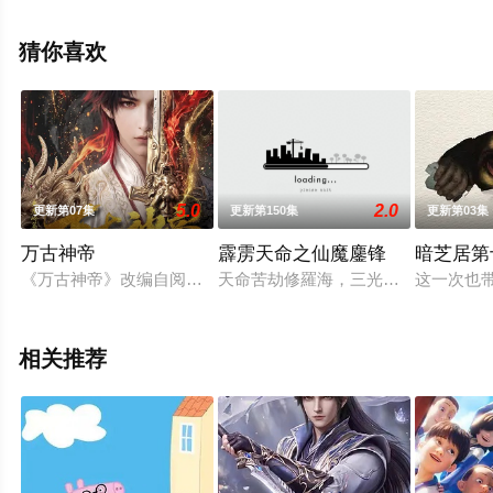
步至豆瓣动漫、电视猫或剧情网等平台了解。
猜你喜欢
5.0
2.0
更新第07集
更新第150集
更新第03集
万古神帝
霹雳天命之仙魔鏖锋
暗芝居第
《万古神帝》改编自阅文白金作家飞天鱼的同名小说。 八百年
天命苦劫修羅海，三光盡現仙門在，
这一次也
相关推荐