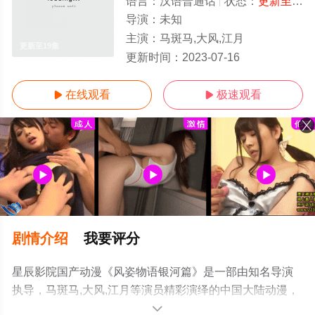
语言：
汉语普通话
状态：
更新至19集
导演：
未知
主演：
马斑马,大风,江月
更新至19集
更新时间：
2023-07-16
在线观看
极速观看


剧情介绍
我要评分
星辰影院国产动漫《风姿物语银河篇》是一部由知名导演
执导，马斑马,大风,江月等演员精彩演绎的中国大陆动漫，
手机免费观看高清未删减完整版动漫全集就上星辰电影
