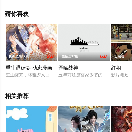
网，更多相关信息可移步至豆瓣动漫、电视猫或剧情网等
平台了解。
猜你喜欢
9.0
6.0
更新至第12集
更新至37集
已完结
重生退婚妻 动态漫画
歪嘴战神
红姐
重生醒来，林雅夕又回到车祸的前一小时，尝尽前世心酸悲凉的
五年前还是富家少爷的江北辰，因为
影片概述 
相关推荐