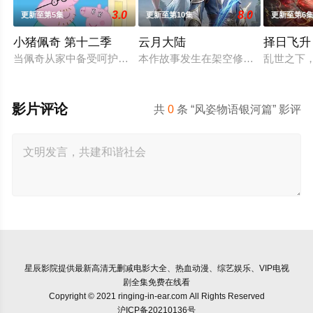
3.0
8.0
更新至第5集
更新至第10集
更新至第6
小猪佩奇 第十二季
云月大陆
择日飞升
当佩奇从家中备受呵护的"小妹妹"一跃成为肩负责任的"大姐姐"，
本作故事发生在架空修仙世界——云
乱世之下
影片评论
共
0
条 “风姿物语银河篇” 影评
星辰影院
提供最新高清无删减电影大全、热血动漫、综艺娱乐、VIP电视
剧全集免费在线看
Copyright © 2021 ringing-in-ear.com All Rights Reserved
沪ICP备20210136号