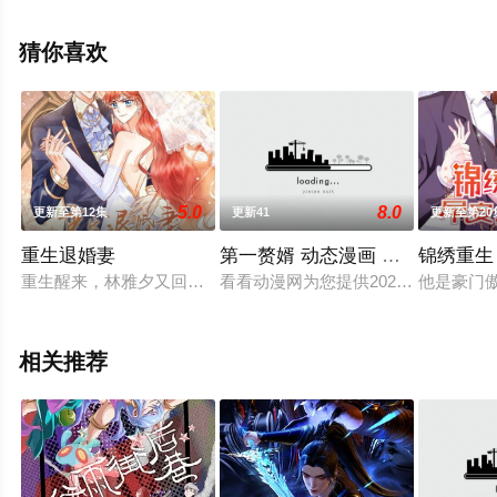
影网，更多相关信息可移步至豆瓣动漫、电视猫或剧情网
等平台了解。
猜你喜欢
5.0
8.0
更新至第12集
更新41
更新至第20
重生退婚妻
第一赘婿 动态漫画 第一季
锦绣重生
重生醒来，林雅夕又回到车祸的前一小时，尝尽前世心酸悲凉的
看看动漫网为您提供2023年上映的
他是豪门
相关推荐