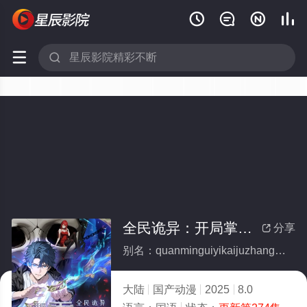






全民诡异：开局掌握零元购·动态漫画
分享

别名：quanminguiyikaijuzhangwolingyuangoudongtaimanhua
大陆
国产动漫
2025
8.0