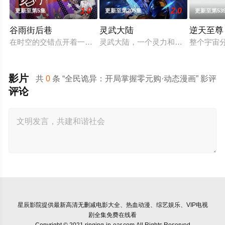
1.0
2.0
更新至第5集
更新至第205集
更新至第53
谷雨街后巷
灵武大陆
逆天至尊
在时空的交错点开着一间酒馆——谷雨街后巷。 无论城市的角落，
灵武大陆，一个灵力和武魂并存的世
整个宇宙
影片
共
0
条 “全民诡异：开局掌握零元购·动态漫画” 影评
评论
星辰影院
提供最新高清无删减电影大全、热血动漫、综艺娱乐、VIP电视
剧全集免费在线看
Copyright © 2021 ringing-in-ear.com All Rights Reserved