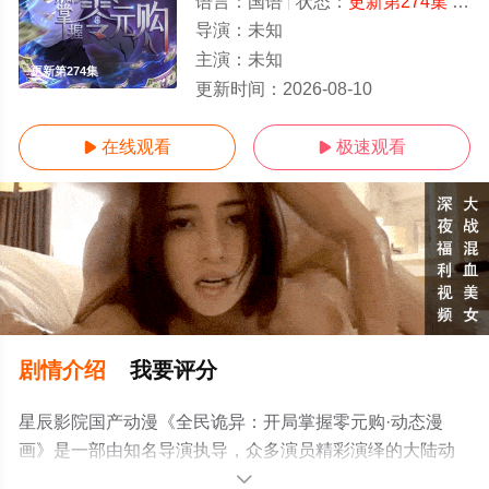
语言：
国语
状态：
更新第274集
- 免费在线观看
导演：
未知
主演：
未知
更新第274集
更新时间：
2026-08-10
在线观看
极速观看


剧情介绍
我要评分
星辰影院国产动漫《全民诡异：开局掌握零元购·动态漫
画》是一部由知名导演执导，众多演员精彩演绎的大陆动
漫，手机免费观看高清未删减完整版动漫全集就上星辰电
