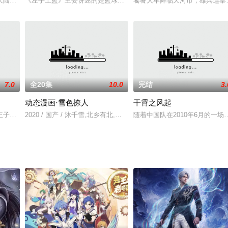
奇，也对一直以来的坚持产生了迷惘……却没想到，有朝一日虚构的怪物竟然真
大陆，讲述了现代学生林枫，因为一场车祸，穿越到武魂未觉醒的废物林家大少
《左手上篮》主要讲述的是篮球少年许星泽与一众伙伴们因热爱篮球
饕餮大军降临天河市，雄兵连奉
7.0
全20集
10.0
完结
3.
动态漫画·雪色撩人
干霄之风起
艾泽拉斯大陆里相互认识、相互集结、相互扶持的暖心旅程。途中不乏热血与
王子和王默，一人一仙子之间有什么样的缘分，水王子对王默的偏爱，两人神秘
2020 / 国产 / 沐千雪,北乡有北,何垣
随着中国队在2010年6月的一