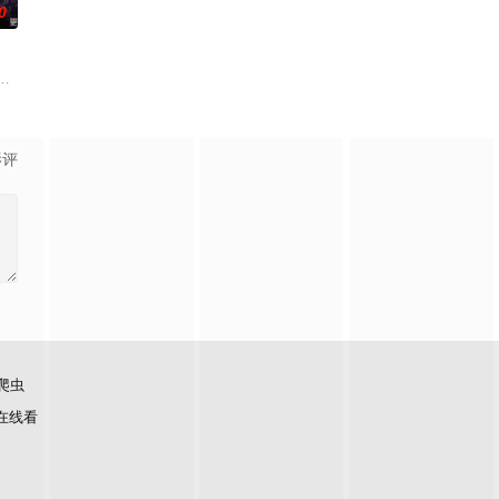
0
化万古，他化自在。看男主
，与伙伴再度开启一场与古神教会的崭新较量……新的西方邪神
芜危机，四处出现作乱的暗影生灵。四位勇敢正义的猎魔女携手并肩，在危机
影评
爬虫
在线看