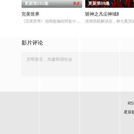
更新第281集
9.0
更新第09集
完美世界
斩神之凡尘神域Ⅱ
《完美世界》动画改编自同名小说。他为修道而生，为应劫而至
沧南危机解决后，林七夜完
影片评论
RS
星辰