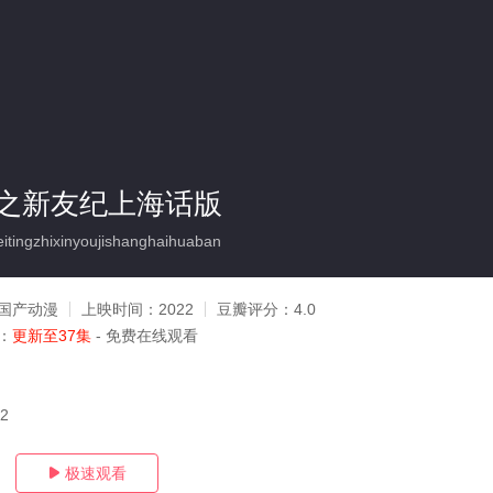
之新友纪上海话版
ingzhixinyoujishanghaihuaban
国产动漫
上映时间：
2022
豆瓣评分：
4.0
：
更新至37集
- 免费在线观看
02
极速观看
