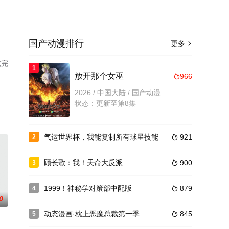
国产动漫排行
更多

减完
1
放开那个女巫
966

2026 / 中国大陆 / 国产动漫
状态：更新至第8集
气运世界杯，我能复制所有球星技能
921
2

顾长歌：我！天命大反派
900
3

1999！神秘学对策部中配版
879
4

0
动态漫画·枕上恶魔总裁第一季
845
5
