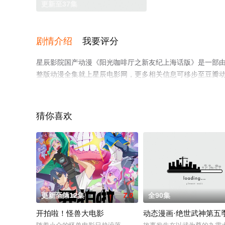
更新至37集
剧情介绍
我要评分
星辰影院国产动漫《阳光咖啡厅之新友纪上海话版》是一部
整版动漫全集就上星辰电影网，更多相关信息可移步至豆瓣
猜你喜欢
更新至第12集
7.0
全90集
开拍啦！怪兽大电影
动态漫画·绝世武神第五