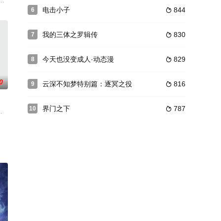
实出现在他面前。为了能实
爷身上。从此以双武魂之力，一路突破修为，披荆斩棘，收获知
相识相伴、携手共进的故事。篮球少年许星泽从上海来到北京,误打误撞进入了
命出战。在开战惨遭先手的情况下，有序重新组织队伍组织反击，以南海舰队
电击小子
844
6

我的三体之罗辑传
830
7

今天也没变成人·动态漫
829
8

0
云深不知梦特别篇：逐冥之役
816
9

界门之下
787
10

搞笑的片段，但身为同伴的
的身世等谜题是否会在番外篇揭晓？只能期待更多内容揭晓。
场争夺世界杯亚洲区出线资格的关键比赛中战败，大皋集团董事长出巨资实施他的