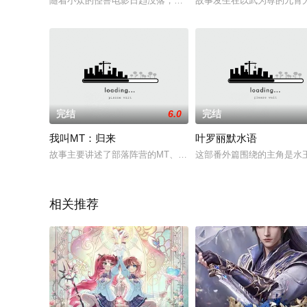
随着小众的怪兽电影日趋没落，痴迷于怪兽片类型的导演——蒙
故事发生在以武为尊的九霄
完结
6.0
完结
我叫MT：归来
叶罗丽默水语
故事主要讲述了部落阵营的MT、傻馒、劣人、呆贼等一行人，在
这部番外篇围绕的主角是水
相关推荐