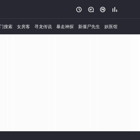




门搜索
女房客
寻龙传说
暴走神探
新僵尸先生
妖医馆