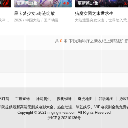
7.0
更新第11集
4.0
更新第17集
3.
星卡梦少女5奇迹绽放
猎魔女团之末世求生
，他身化亿万血雨，洒落万古岁月，经历无数时空的熬炼，岁月长河的洗礼，他
成津南山为期一年的守夜人集训考核，成为了正式的守夜人后，重回136小队
2026 / 中国大陆 / 国产动漫
大陆遭遇突发灾变，世界陷入荒
共
0
条 “阳光咖啡厅之新友纪上海话版” 
S订阅
百度蜘蛛
神马爬虫
搜狗蜘蛛
奇虎地图
谷歌地图
必应
影院
提供最新高清无删减电影大全、热血动漫、综艺娱乐、VIP电视剧全集免费
Copyright © 2021 ringing-in-ear.com All Rights Reserved
沪ICP备20210136号