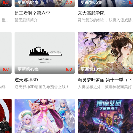
6.0
更新第04集
7.0
更新第05集
9.
是王者啊？第六季
东大高武学院
经典、结合潮流、呈现崭新的花仙子世界。
，重生跌落凡尘沦为底层杂役！身怀绝世造化神丹与逆天功法，仅凭一柄锈剑掀
暂无剧情简介
灵气复苏的都市，妖魔入侵威胁
6.0
更新第49集
8.0
更新第10集
1.
逆天邪神3D
精灵梦叶罗丽 第十一季（下
韶月奉命成婚。两人在洞房夜发起暗杀，却发现彼此皆是不死之身。为了得到对
为尊；双生武脉，再现世间！醉卧美人膝，成就丹道至尊！
逆天邪神3D动画先导预告上线！掌天毒之珠，承邪神之血，修逆天之
人类世界之外，藏着神秘而美好