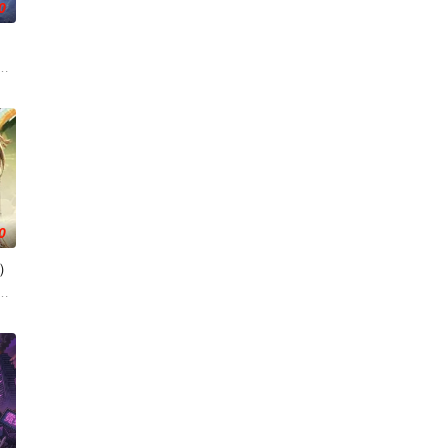
0
翻整片武道世界。双武魂同步觉醒，炼化万灵、参悟神魂两道同
来袭，天生废灵根的少年秦雨体内意外觉醒神力，被选中成为神秘至强功法万
0
）
方宗门的秘宝御妖铃、镇魔
力。高能工作室出品，爱奇艺全网独播，敬请期待！
的叶罗丽仙境。这里的仙子因自然与人类世界的兴衰而生，也与万物命运相连