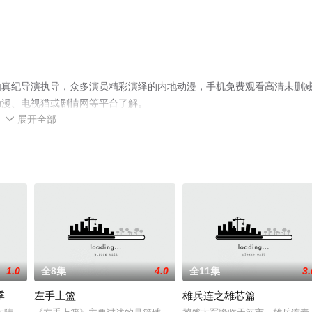
由真纪导演执导，众多演员精彩演绎的内地动漫，手机免费观看高清未删
动漫、电视猫或剧情网等平台了解。
展开全部

1.0
全8集
4.0
全11集
3.
季
左手上篮
雄兵连之雄芯篇