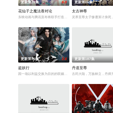
更新第20集
6.0
更新第06集
花仙子之魔法香对论
太古神尊
东映动画与腾讯宣布将联手打造『花仙子』全新动画 新作将继承
灵界至尊太子惨遭算计身死
更新第51集
2.0
更新第187集
盗妖行
丹道至尊
因一场以利益交换为目的的联姻，太玄楼刺客江元与九璇宗圣女
古药大陆，万族林立，丹师