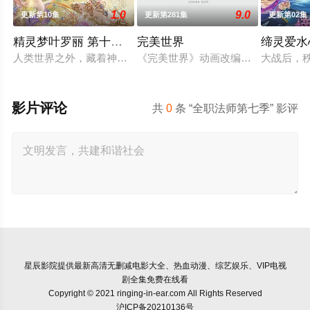
1.0
9.0
更新第10集
更新第281集
更新第02集
精灵梦叶罗丽 第十一季（下）
完美世界
缔灵爱水
人类世界之外，藏着神秘而美好的叶罗丽仙境。这里的仙子因自
《完美世界》动画改编自同名小说。
大战后，
影片评论
共
0
条 “全职法师第七季” 影评
星辰影院
提供最新高清无删减电影大全、热血动漫、综艺娱乐、VIP电视
剧全集免费在线看
Copyright © 2021 ringing-in-ear.com All Rights Reserved
沪ICP备20210136号