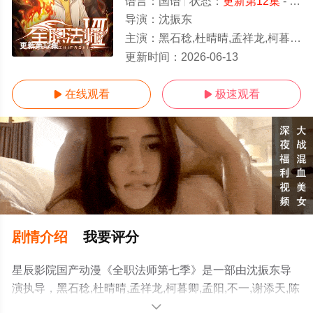
语言：
国语
状态：
更新第12集
- 免费在线观看
导演：
沈振东
主演：
黑石稔,杜晴晴,孟祥龙,柯暮卿,孟阳,不一,谢添天,陈新玥,筱筝,高其昌,袁国庆
更新第12集
更新时间：
2026-06-13
在线观看
极速观看


剧情介绍
我要评分
星辰影院国产动漫《全职法师第七季》是一部由沈振东导
演执导，黑石稔,杜晴晴,孟祥龙,柯暮卿,孟阳,不一,谢添天,陈
新玥,筱筝,高其昌,袁国庆,忙音等演员精彩演绎的大陆动
