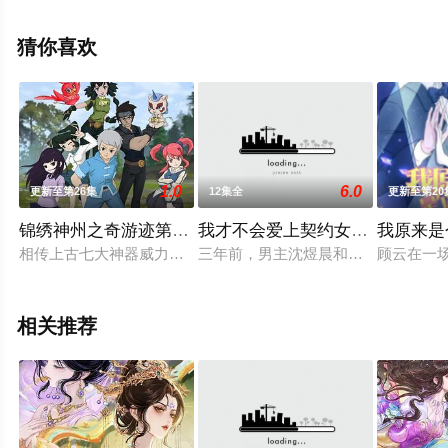
漫，手机免费观看高清未删减完整版动漫全集就上星辰电
影网，更多相关信息可移步至豆瓣动漫、电视猫或剧情网
猜你喜欢
等平台了解。
1.0
6.0
更新至第26集
12集全
更新至第20
锦绣神州之奇游迹第二季
我才不会爱上契约女友 动态漫画
我原来是
相传上古七大神器威力无穷，一股邪恶势力欲将其占为己有，实
三年前，男主沈煜晨和女主莫染各自被
顾云在一
相关推荐