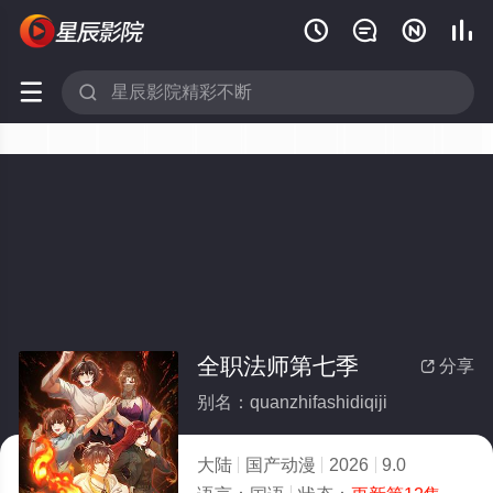






全职法师第七季
分享

别名：quanzhifashidiqiji
大陆
国产动漫
2026
9.0