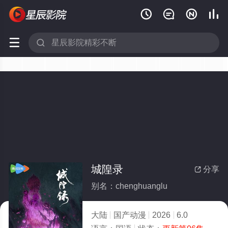






城隍录
分享

别名：chenghuanglu
大陆
国产动漫
2026
6.0