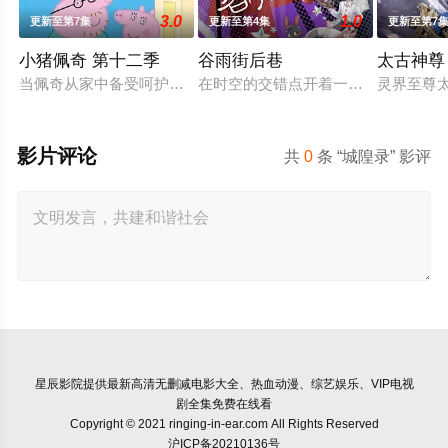
3.0
1.0
更新至第7集
更新至第4集
更新至第7
小猪佩奇 第十二季
谷雨街后巷
太古神尊
当佩奇从家中备受呵护的"小妹妹"一跃成为肩负责任的"大姐姐"，
在时空的交错点开着一间酒馆——谷雨
灵界至尊
影片评论
共
0
条 “城隍录” 影评
星辰影院
提供最新高清无删减电影大全、热血动漫、综艺娱乐、VIP电视
剧全集免费在线看
Copyright © 2021 ringing-in-ear.com All Rights Reserved
沪ICP备20210136号