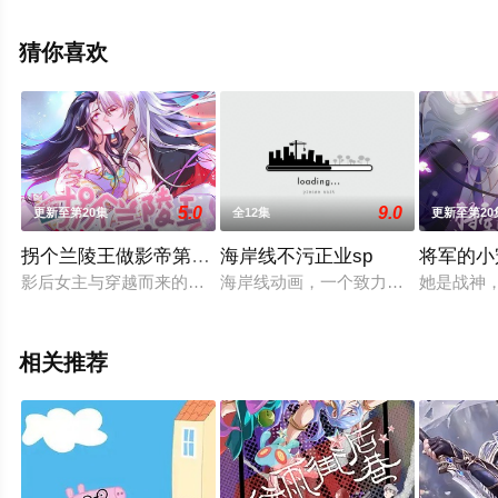
未删减完整版动漫全集就上星辰电影网，更多相关信息可
移步至豆瓣动漫、电视猫或剧情网等平台了解。
猜你喜欢
5.0
9.0
更新至第20集
全12集
更新至第20
拐个兰陵王做影帝第一季
海岸线不污正业sp
将军的小
影后女主与穿越而来的兰陵王男主的爱恨情仇。女主原先是高高
海岸线动画，一个致力于玩坏角色一
她是战神
相关推荐