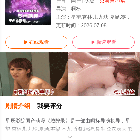
语言：
国语
状态：
更新第06集
- 免费在线观看
导演：
啊标
主演：
星望,杏林儿,九玦,夏涵,零柒,木九,香凝,绿绮,良生,囧森瑟夫,巽辰,王雲行
更新第06集
更新时间：
2026-07-08
在线观看
极速观看


剧情介绍
我要评分
星辰影院国产动漫《城隍录》是一部由啊标导演执导，星
望,杏林儿,九玦,夏涵,零柒,木九,香凝,绿绮,良生,囧森瑟夫,巽
辰,王雲行等演员精彩演绎的大陆动漫，手机免费观看高清
